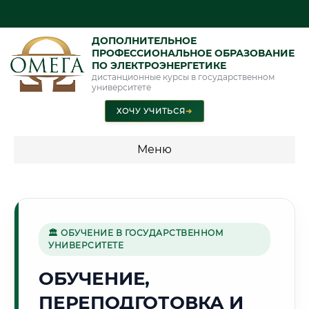
ДОПОЛНИТЕЛЬНОЕ
ПРОФЕССИОНАЛЬНОЕ ОБРАЗОВАНИЕ
ПО ЭЛЕКТРОЭНЕРГЕТИКЕ
дистанционные курсы в государственном
университете
ХОЧУ УЧИТЬСЯ
➜
Меню
💰 ПРОГРАММЫ И СТОИМОСТЬ
Стоимость по программам обучения "Электроэнергетика"
🏛 ОБУЧЕНИЕ В ГОСУДАРСТВЕННОМ
УНИВЕРСИТЕТЕ
🌨️
ОБУЧЕНИЕ,
ПЕРЕПОДГОТОВКА И
Г. АРХАНГЕЛЬСК