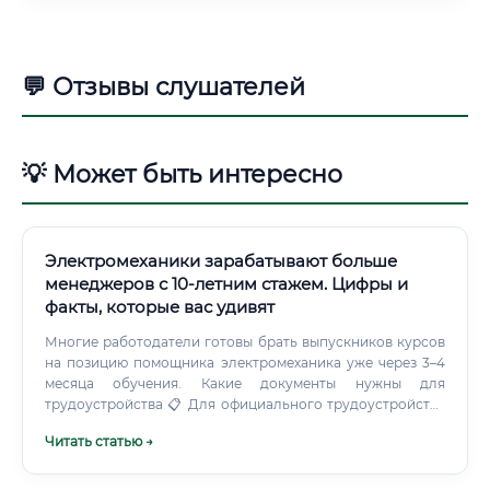
💬 Отзывы слушателей
💡 Может быть интересно
Электромеханики зарабатывают больше
менеджеров с 10-летним стажем. Цифры и
факты, которые вас удивят
Многие работодатели готовы брать выпускников курсов
на позицию помощника электромеханика уже через 3–4
месяца обучения. Какие документы нужны для
трудоустройства 📋 Для официального трудоустройства
электромеханику необходимо подготовить следующий
Читать статью →
пакет документов: Стандартный пакет документов: ✅
Паспорт гражданина РФ ✅ Диплом / свидетельство о
профессиональной подготовке ✅ Трудовая книжка (при