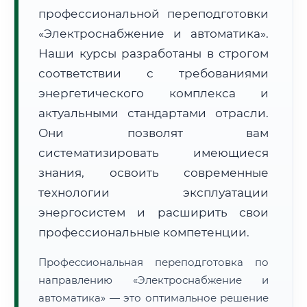
профессиональной переподготовки
«Электроснабжение и автоматика».
Наши курсы разработаны в строгом
соответствии с требованиями
энергетического комплекса и
🚚
Расчет логистики оригиналов:
• Маршрут транзита:
~2 534 км
актуальными стандартами отрасли.
• Экспресс-доставка СДЭК / Почтой:
4–6 рабочих дней
Они позволят вам
📜 Документы и аккредитация
систематизировать имеющиеся
ФИС ФРДО
знания, освоить современные
технологии эксплуатации
энергосистем и расширить свои
🔍
Нажмите на документ для увеличения и просмотра
профессиональные компетенции.
Профессиональная переподготовка по
направлению «Электроснабжение и
автоматика» — это оптимальное решение