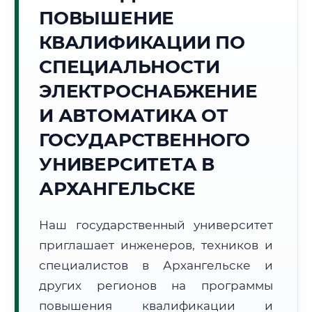
Точное местное время:
ПОВЫШЕНИЕ
21:22:53
КВАЛИФИКАЦИИ ПО
Пятница, 7 Августа
СПЕЦИАЛЬНОСТИ
2026 г.
ЭЛЕКТРОСНАБЖЕНИЕ
+18°C
Погода в г. Архангельск:
☁️
,
Пасмурно
И АВТОМАТИКА ОТ
🌅 Восход:
03:40
🌇 Закат:
21:06
Световой день:
17 ч. 26 мин.
ГОСУДАРСТВЕННОГО
УНИВЕРСИТЕТА В
📍 Региональная справка
г. Архангельск
АРХАНГЕЛЬСКЕ
Субъект:
Архангельская область
Тел. код:
+7 (8182)
Наш государственный университет
Почтовые индексы:
163000–163999
приглашает инженеров, техников и
Часовой пояс:
МСК (UTC+3)
Формат учебы:
специалистов в Архангельске и
Дистанционно
других регионов на программы
🗺️ Зона обслуживания: г. Архангельск
повышения квалификации и