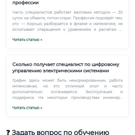
профессии
Часть специалистов работает вахтовым методом — 30
суток на объекте, потом отдых. Профессия подойдёт тем,
кто: — Хорошо разбирается в физике и математике, не
испытывает отвращения к уравнениям и расчётам —
Умеет принимать решения в условиях неопределённости.
Читать статью →
Авария не ждёт, пока вы изучите инструкцию — Готов к
ответственности.
Сколько получает специалист по цифровому
управлению электрическими системами
График здесь может быть ненормированным, работа
интенсивная, но это отличный опыт и часто
дополнительно оплачивается. Эксплуатация и
поддержка: На некоторых производствах инженеры
работают посменно, чтобы обеспечивать бесперебойную
Читать статью →
работу оборудования 24/7.
❓ Задать вопрос по обучению