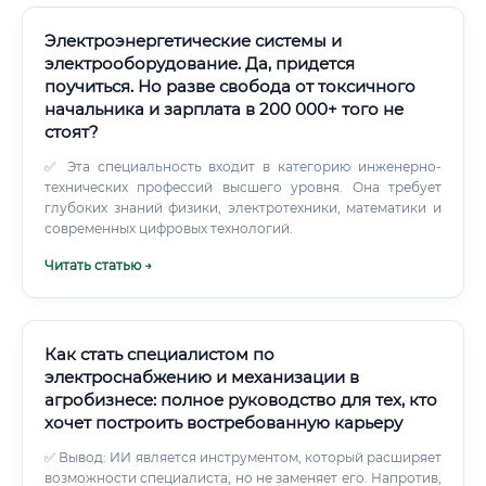
наличии стажа) ✅ СНИЛС и ИНН ✅ Удостоверение по
электробезопасности (группа допуска — минимум III, для
Электроэнергетические системы и
ряда позиций — IV–V) ✅ Медицинская справка о допуске
электрооборудование. Да, придется
к работе с электроустановками (форма 302н) ✅
поучиться. Но разве свобода от токсичного
Удостоверение о проверке знаний правил технической
начальника и зарплата в 200 000+ того не
эксплуатации (ПТЭ и ПТБ) ⚠️ Группа допуска по
стоят?
электробезопасности — ключевой документ! Без неё
устроиться на большинство позиций невозможно.
✅ Эта специальность входит в категорию инженерно-
технических профессий высшего уровня. Она требует
глубоких знаний физики, электротехники, математики и
современных цифровых технологий.
Читать статью →
Как стать специалистом по
электроснабжению и механизации в
агробизнесе: полное руководство для тех, кто
хочет построить востребованную карьеру
✅ Вывод: ИИ является инструментом, который расширяет
возможности специалиста, но не заменяет его. Напротив,