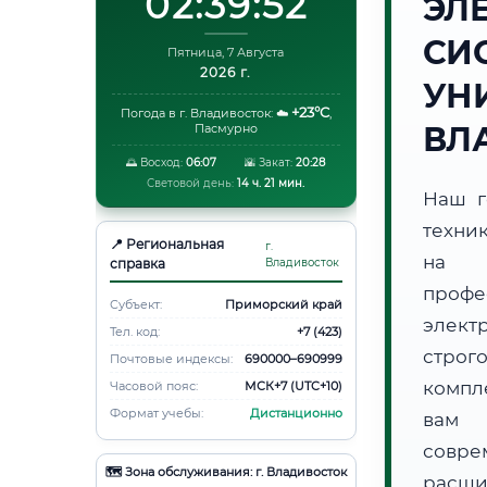
02:39:53
ЭЛ
СИ
Пятница, 7 Августа
2026 г.
УН
+23°C
Погода в г. Владивосток:
☁️
,
ВЛ
Пасмурно
🌅 Восход:
06:07
🌇 Закат:
20:28
Световой день:
14 ч. 21 мин.
Наш г
техни
📍 Региональная
г.
на 
справка
Владивосток
проф
Субъект:
Приморский край
элект
Тел. код:
+7 (423)
строг
Почтовые индексы:
690000–690999
компл
Часовой пояс:
МСК+7 (UTC+10)
Формат учебы:
Дистанционно
вам 
совре
🗺️ Зона обслуживания: г. Владивосток
расши