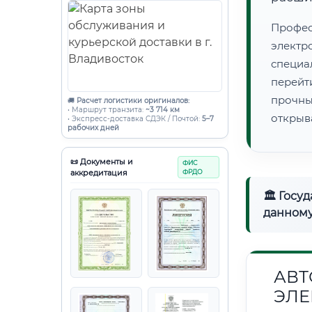
Профес
электр
специ
перейт
прочны
🚚
Расчет логистики оригиналов:
• Маршрут транзита:
~3 714 км
открыв
• Экспресс-доставка СДЭК / Почтой:
5–7
рабочих дней
📜 Документы и
ФИС
аккредитация
ФРДО
🏛 Госу
данному
АВТ
ЭЛЕ