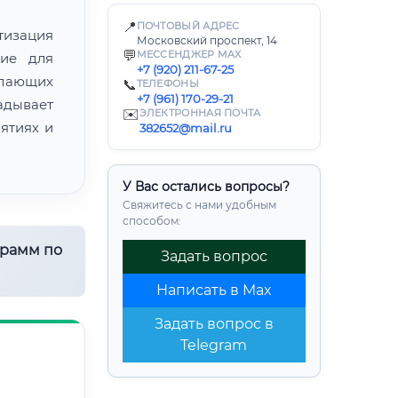
📍
ПОЧТОВЫЙ АДРЕС
тизация
Московский проспект, 14
💬
МЕССЕНДЖЕР MAX
ние для
+7 (920) 211-67-25
лающих
📞
ТЕЛЕФОНЫ
+7 (961) 170-29-21
адывает
✉️
ЭЛЕКТРОННАЯ ПОЧТА
ятиях и
382652@mail.ru
У Вас остались вопросы?
Свяжитесь с нами удобным
способом:
грамм по
Задать вопрос
Написать в Max
Задать вопрос в
Telegram