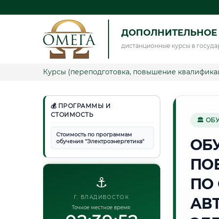
ДОПОЛНИТЕЛЬНОЕ 
дистанционные курсы в госуда
Курсы (переподготовка, повышение квалифика
💰 ПРОГРАММЫ И
СТОИМОСТЬ
🏛 ОБ
Стоимость по программам
ОБ
обучения "Электроэнергетика"
ПО
⚓
ПО
Г. ВЛАДИВОСТОК
АВ
Точное местное время: