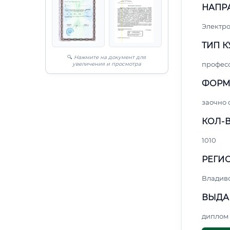
НАПР
Электро
ТИП К
🔍
Нажмите на документ для
профес
увеличения и просмотра
ФОРМ
заочно
КОЛ-В
1010
РЕГИО
Владив
ВЫДА
диплом 