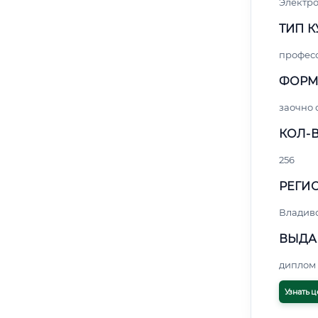
Электро
ТИП К
профес
ФОРМ
заочно 
КОЛ-В
256
РЕГИО
Владив
ВЫДА
диплом 
Узнать ц