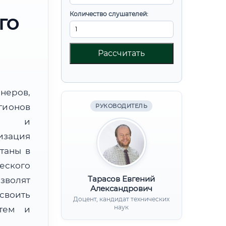
Количество слушателей:
ГО
Рассчитать
неров,
гионов
РУКОВОДИТЕЛЬ
ии и
зация
таны в
еского
Тарасов Евгений
зволят
Александрович
воить
Доцент, кандидат технических
наук
стем и