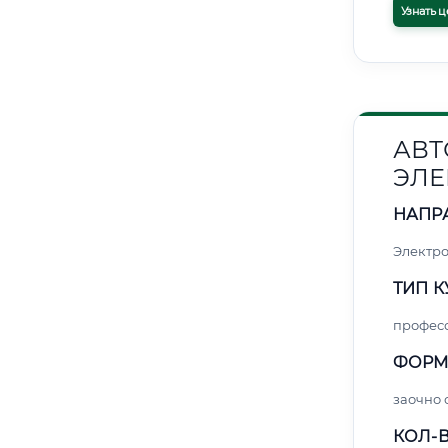
Узнать ц
АВТ
ЭЛЕ
НАПР
Электро
ТИП К
профес
ФОРМ
заочно 
КОЛ-В