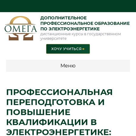
ДОПОЛНИТЕЛЬНОЕ
ПРОФЕССИОНАЛЬНОЕ ОБРАЗОВАНИЕ
ПО ЭЛЕКТРОЭНЕРГЕТИКЕ
дистанционные курсы в государственном
университете
ХОЧУ УЧИТЬСЯ
➜
Меню
💰 ПРОГРАММЫ И СТОИМОСТЬ
ПРОФЕССИОНАЛЬНАЯ
Стоимость по программам обучения "Электроэнергетика"
ПЕРЕПОДГОТОВКА И
ПОВЫШЕНИЕ
📜 Документы и аккредитация
ФИС ФРДО
КВАЛИФИКАЦИИ В
ЭЛЕКТРОЭНЕРГЕТИКЕ: