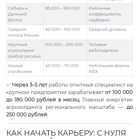
Сибирь и
85 000 – 160 000
Районные
Дальний
коэффициенты,
Восток
надбавки
Средняя
60 000 – 100 000
Средний уровень
полоса России
Крупный
100 000 – 200 000
Топовые
агрохолдинг
работодатели
(любой регион)
Малый
40 000 – 70 000
Небольшие фермы,
агробизнес
КФХ
✅
Через 3–5 лет
работы опытный специалист на
крупном предприятии зарабатывает
от 100 000
до 180 000 рублей в месяц
. Главный энергетик
агрохолдинга регионального масштаба —
до
250 000 рублей
.
КАК НАЧАТЬ КАРЬЕРУ: С НУЛЯ