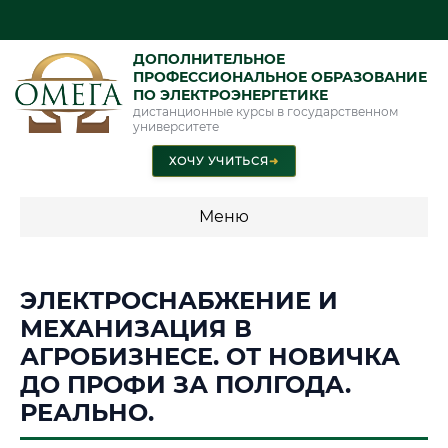
ДОПОЛНИТЕЛЬНОЕ
ПРОФЕССИОНАЛЬНОЕ ОБРАЗОВАНИЕ
ПО ЭЛЕКТРОЭНЕРГЕТИКЕ
дистанционные курсы в государственном
университете
ХОЧУ УЧИТЬСЯ
➜
Меню
💰 ПРОГРАММЫ И СТОИМОСТЬ
ЭЛЕКТРОСНАБЖЕНИЕ И
Стоимость по программам обучения "Электроэнергетика"
МЕХАНИЗАЦИЯ В
АГРОБИЗНЕСЕ. ОТ НОВИЧКА
ДО ПРОФИ ЗА ПОЛГОДА.
📜 Документы и аккредитация
ФИС ФРДО
РЕАЛЬНО.