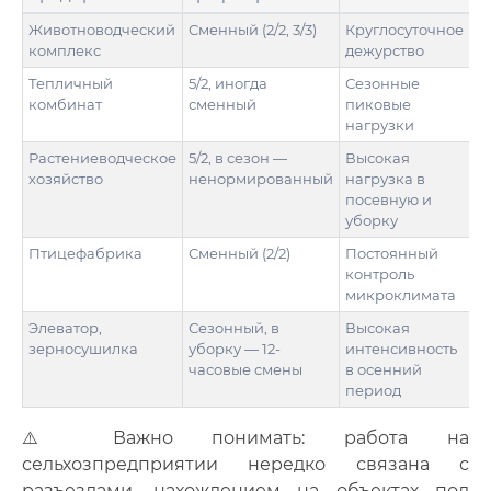
Животноводческий
Сменный (2/2, 3/3)
Круглосуточное
комплекс
дежурство
Тепличный
5/2, иногда
Сезонные
комбинат
сменный
пиковые
нагрузки
Растениеводческое
5/2, в сезон —
Высокая
хозяйство
ненормированный
нагрузка в
посевную и
уборку
Птицефабрика
Сменный (2/2)
Постоянный
контроль
микроклимата
Элеватор,
Сезонный, в
Высокая
зерносушилка
уборку — 12-
интенсивность
часовые смены
в осенний
период
⚠️ Важно понимать: работа на
сельхозпредприятии нередко связана с
разъездами, нахождением на объектах под