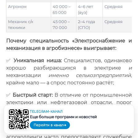
Агроном
40 000 –
4–6 лет
Средняя
65 000
(вуз)
Механик с/х
45 000 –
2–4 года
Средняя
техники
70 000
(СПО)
Почему специальность «Электроснабжение и
механизация в агробизнесе» выигрывает:
✅
Уникальная ниша:
Специалистов, одинаково
хорошо разбирающихся в электрике
и
механизации
именно сельхозпредприятий
,
крайне мало — а спрос постоянно растёт;
✅
Быстрый старт:
В отличие от промышленной
электрики или нефтегазовой отрасли, порог
входа ниже, а первое трудоустройство
TELEGRAM-КАНАЛ
происходит быстрее;
Еще больше программ и новостей
Перейти в канал
➔
✅
Жильё и социальный пакет:
Крупные
агрохолдинги часто предоставляют служебное