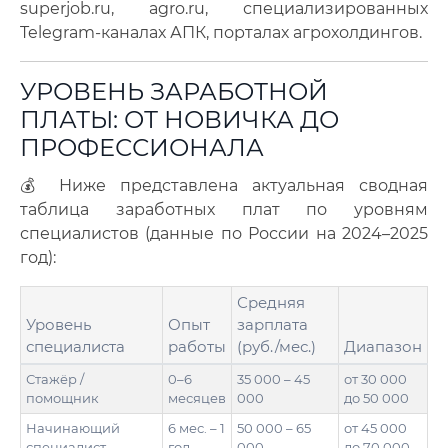
superjob.ru, agro.ru, специализированных
Telegram-каналах АПК, порталах агрохолдингов.
УРОВЕНЬ ЗАРАБОТНОЙ
ПЛАТЫ: ОТ НОВИЧКА ДО
ПРОФЕССИОНАЛА
💰 Ниже представлена актуальная сводная
таблица заработных плат по уровням
специалистов (данные по России на 2024–2025
год):
Средняя
Уровень
Опыт
зарплата
специалиста
работы
(руб./мес.)
Диапазон
Стажёр /
0–6
35 000 – 45
от 30 000
помощник
месяцев
000
до 50 000
Начинающий
6 мес. – 1
50 000 – 65
от 45 000
специалист
год
000
до 70 000