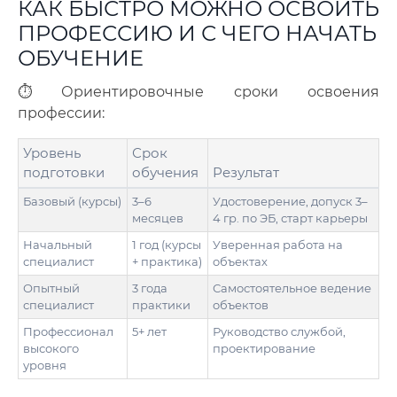
КАК БЫСТРО МОЖНО ОСВОИТЬ
ПРОФЕССИЮ И С ЧЕГО НАЧАТЬ
ОБУЧЕНИЕ
⏱️ Ориентировочные сроки освоения
профессии:
Уровень
Срок
подготовки
обучения
Результат
Базовый (курсы)
3–6
Удостоверение, допуск 3–
месяцев
4 гр. по ЭБ, старт карьеры
Начальный
1 год (курсы
Уверенная работа на
специалист
+ практика)
объектах
Опытный
3 года
Самостоятельное ведение
специалист
практики
объектов
Профессионал
5+ лет
Руководство службой,
высокого
проектирование
уровня