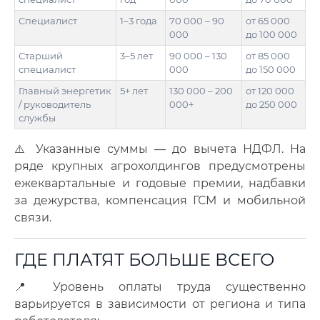
Специалист
1–3 года
70 000 – 90
от 65 000
000
до 100 000
Старший
3–5 лет
90 000 – 130
от 85 000
специалист
000
до 150 000
Главный энергетик
5+ лет
130 000 – 200
от 120 000
/ руководитель
000+
до 250 000
службы
⚠️ Указанные суммы — до вычета НДФЛ. На
ряде крупных агрохолдингов предусмотрены
ежеквартальные и годовые премии, надбавки
за дежурства, компенсация ГСМ и мобильной
связи.
ГДЕ ПЛАТЯТ БОЛЬШЕ ВСЕГО
📍 Уровень оплаты труда существенно
варьируется в зависимости от региона и типа