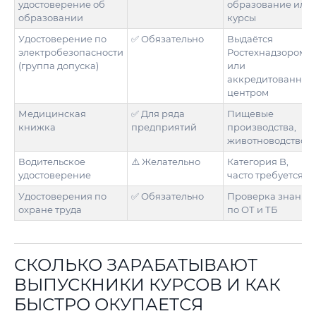
удостоверение об
образование или
образовании
курсы
Удостоверение по
✅ Обязательно
Выдаётся
электробезопасности
Ростехнадзором
(группа допуска)
или
аккредитованным
центром
Медицинская
✅ Для ряда
Пищевые
книжка
предприятий
производства,
животноводство
Водительское
⚠️ Желательно
Категория B,
удостоверение
часто требуется
Удостоверения по
✅ Обязательно
Проверка знаний
охране труда
по ОТ и ТБ
СКОЛЬКО ЗАРАБАТЫВАЮТ
ВЫПУСКНИКИ КУРСОВ И КАК
БЫСТРО ОКУПАЕТСЯ