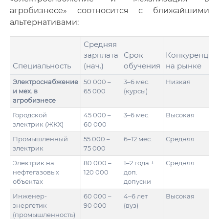
агробизнесе» соотносится с ближайшими
альтернативами:
Средняя
зарплата
Срок
Конкуренция
Специальность
(нач.)
обучения
на рынке
Электроснабжение
50 000 –
3–6 мес.
Низкая
и мех. в
65 000
(курсы)
агробизнесе
Городской
45 000 –
3–6 мес.
Высокая
электрик (ЖКХ)
60 000
Промышленный
55 000 –
6–12 мес.
Средняя
электрик
75 000
Электрик на
80 000 –
1–2 года +
Средняя
нефтегазовых
120 000
доп.
объектах
допуски
Инженер-
60 000 –
4–6 лет
Высокая
энергетик
90 000
(вуз)
(промышленность)