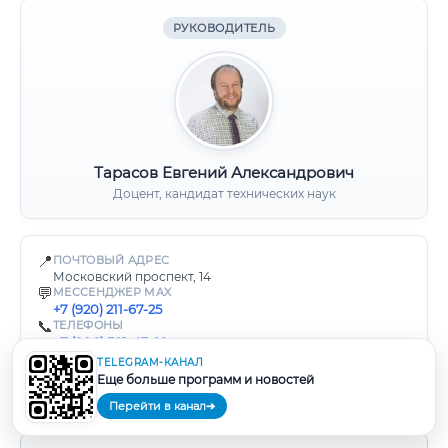
РУКОВОДИТЕЛЬ
Тарасов Евгений Александрович
Доцент, кандидат технических наук
📍
ПОЧТОВЫЙ АДРЕС
Московский проспект, 14
💬
МЕССЕНДЖЕР MAX
+7 (920) 211-67-25
📞
ТЕЛЕФОНЫ
+7 (906) 581-43-22
+7 (920) 211-67-25
TELEGRAM-КАНАЛ
✉️
ЭЛЕКТРОННАЯ ПОЧТА
Еще больше программ и новостей
382652@mail.ru
Перейти в канал
➔