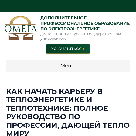
ДОПОЛНИТЕЛЬНОЕ
ПРОФЕССИОНАЛЬНОЕ ОБРАЗОВАНИЕ
ПО ЭЛЕКТРОЭНЕРГЕТИКЕ
дистанционные курсы в государственном
университете
ХОЧУ УЧИТЬСЯ
➜
Меню
💰 ПРОГРАММЫ И СТОИМОСТЬ
КАК НАЧАТЬ КАРЬЕРУ В
Стоимость по программам обучения "Электроэнергетика"
ТЕПЛОЭНЕРГЕТИКЕ И
ТЕПЛОТЕХНИКЕ: ПОЛНОЕ
РУКОВОДСТВО ПО
📜 Документы и аккредитация
ФИС ФРДО
ПРОФЕССИИ, ДАЮЩЕЙ ТЕПЛО
МИРУ