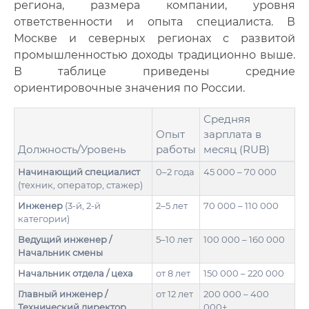
региона, размера компании, уровня
ответственности и опыта специалиста. В
Москве и северных регионах с развитой
промышленностью доходы традиционно выше.
В таблице приведены средние
ориентировочные значения по России.
Средняя
Опыт
зарплата в
Должность/Уровень
работы
месяц (RUB)
Начинающий специалист
0–2 года
45 000 – 70 000
(техник, оператор, стажер)
Инженер
(3-й, 2-й
2–5 лет
70 000 – 110 000
категории)
Ведущий инженер /
5–10 лет
100 000 – 160 000
Начальник смены
Начальник отдела / цеха
от 8 лет
150 000 – 220 000
Главный инженер /
от 12 лет
200 000 – 400
Технический директор
000+