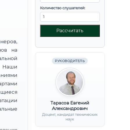
Количество слушателей:
Рассчитать
неров,
нов на
альной
РУКОВОДИТЕЛЬ
. Наши
аниями
артами
ющиеся
атации
Тарасов Евгений
Александрович
льные
Доцент, кандидат технических
наук
лению