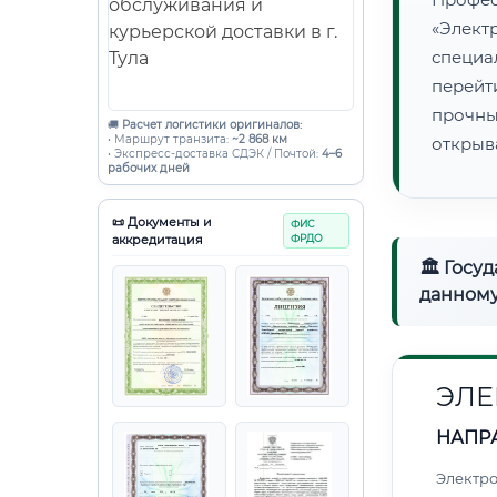
«Элект
специ
перейт
прочны
🚚
Расчет логистики оригиналов:
• Маршрут транзита:
~2 868 км
открыв
• Экспресс-доставка СДЭК / Почтой:
4–6
рабочих дней
📜 Документы и
ФИС
аккредитация
ФРДО
🏛 Госу
данному
ЭЛЕ
НАПР
Электро