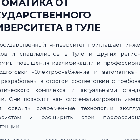
ТОМАТИКА ОТ
СУДАРСТВЕННОГО
ИВЕРСИТЕТА В ТУЛЕ
осударственный университет приглашает инже
ков и специалистов в Туле и других регио
аммы повышения квалификации и профессион
одготовки «Электроснабжение и автоматика»
 разработаны в строгом соответствии с требов
етического комплекса и актуальными станд
ли. Они позволят вам систематизировать име
я, освоить современные технологии эксплу
госистем и расширить свои профессиона
тенции.
ессиональная переподготовка по направ