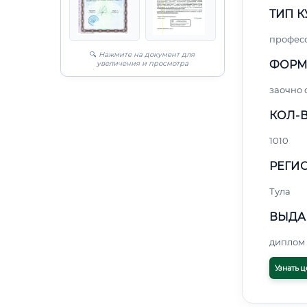
ТИП К
профес
🔍
Нажмите на документ для
ФОРМ
увеличения и просмотра
заочно 
КОЛ-В
1010
РЕГИО
Тула
ВЫДА
диплом 
Узнать ц