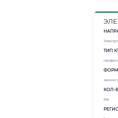
ЭЛЕ
НАПР
Электро
ТИП К
профес
ФОРМ
заочно 
КОЛ-В
516
РЕГИО