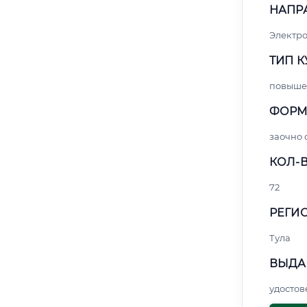
НАПР
Электро
ТИП К
повыше
ФОРМ
заочно
КОЛ-В
72
РЕГИО
Тула
ВЫДА
удосто