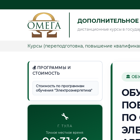
ДОПОЛНИТЕЛЬНОЕ 
дистанционные курсы в госуда
Курсы (переподготовка, повышение квалифика
💰 ПРОГРАММЫ И
СТОИМОСТЬ
🏛 ОБ
Стоимость по программам
ОБ
обучения "Электроэнергетика"
ПО
🔧
ПО
Г. ТУЛА
ЭЛ
Точное местное время: