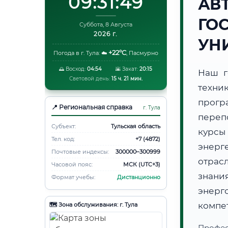
09:31:49
АВ
ГО
Суббота, 8 Августа
2026 г.
УН
+22°C
Погода в г. Тула:
☁️
,
Пасмурно
🌅 Восход:
04:54
🌇 Закат:
20:15
Наш г
Световой день:
15 ч. 21 мин.
техни
прогр
📍 Региональная справка
г. Тула
переп
Субъект:
Тульская область
курсы
Тел. код:
+7 (4872)
энерг
Почтовые индексы:
300000–300999
отрас
Часовой пояс:
МСК (UTC+3)
знани
Формат учебы:
Дистанционно
энер
компе
🗺️ Зона обслуживания: г. Тула
Проф