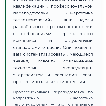
квалификации и профессиональной
переподготовки «Энергетика
теплотехнологий». Наши курсы
разработаны в строгом соответствии
с требованиями энергетического
🚚
Расчет логистики оригиналов:
• Маршрут транзита:
~3 663 км
комплекса и актуальными
• Экспресс-доставка СДЭК / Почтой:
5–7 рабочих дней
стандартами отрасли. Они позволят
📜 Документы и аккредитация
ФИС ФРДО
вам систематизировать имеющиеся
знания, освоить современные
технологии эксплуатации
🔍
Нажмите на документ для увеличения и просмотра
энергосистем и расширить свои
профессиональные компетенции.
Профессиональная переподготовка по
направлению «Энергетика
теплотехнологий» — это оптимальное