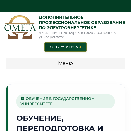
ДОПОЛНИТЕЛЬНОЕ
ПРОФЕССИОНАЛЬНОЕ ОБРАЗОВАНИЕ
ПО ЭЛЕКТРОЭНЕРГЕТИКЕ
дистанционные курсы в государственном
университете
ХОЧУ УЧИТЬСЯ
➜
Меню
💰 ПРОГРАММЫ И СТОИМОСТЬ
Стоимость по программам обучения "Электроэнергетика"
🏛 ОБУЧЕНИЕ В ГОСУДАРСТВЕННОМ
УНИВЕРСИТЕТЕ
🌿
ОБУЧЕНИЕ,
ПЕРЕПОДГОТОВКА И
Г. ПИНСК