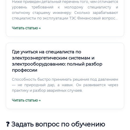
Ниже приведен детальный перечень того, чем отличается
уровень требований к молодому специалисту и
опытному старшему инженеру: Сколько зарабатывают
специалисты по эксплуатации ТЭС Финансовый вопрос в
энергетике отличается стабильностью и понятной
Читать статью →
системой индексаций. Доход специалиста напрямую
зависит от его квалификационного разряда, занимаемой
должности, региона присутствия объекта и наличия
сменных надбавок.
Где учиться на специалиста по
электроэнергетическим системам и
электрооборудованию: полный разбор
профессии
Способность быстро принимать решения под давлением
— не природный дар, а навык. Он развивается через
практику и разбор аварийных случаев.
Читать статью →
❓ Задать вопрос по обучению