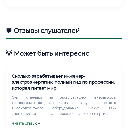
💬 Отзывы слушателей
💡 Может быть интересно
Сколько зарабатывает инженер-
электроэнергетик: полный гид по профессии,
которая питает мир
Они отвечают за эксплуатацию генераторов,
трансформаторов, выключателей и другого сложного
высоковольтного оборудования. Фокус этих
специалистов — на передаче электроэнергии на
большие расстояния. Они занимаются проектированием,
Читать статью →
строительством и обслуживанием воздушных и