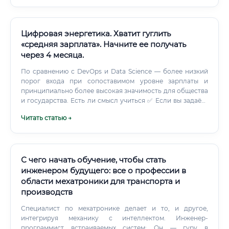
кабельных линий электропередачи.
Цифровая энергетика. Хватит гуглить
«средняя зарплата». Начните ее получать
через 4 месяца.
По сравнению с DevOps и Data Science — более низкий
порог входа при сопоставимом уровне зарплаты и
принципиально более высокая значимость для общества
и государства. Есть ли смысл учиться ✅ Если вы задаёте
себе этот вопрос — ответ практически всегда «да».
Читать статью →
С чего начать обучение, чтобы стать
инженером будущего: все о профессии в
области мехатроники для транспорта и
производств
Специалист по мехатронике делает и то, и другое,
интегрируя механику с интеллектом. Инженер-
программист встраиваемых систем: Он — гуру в