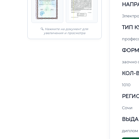
НАПР
Электро
ТИП К
🔍
Нажмите на документ для
увеличения и просмотра
профес
ФОРМ
заочно 
КОЛ-В
1010
РЕГИО
Сочи
ВЫДА
диплом 