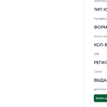
Электро
ТИП К
профес
ФОРМ
очно-за
КОЛ-В
256
РЕГИО
Сочи
ВЫДА
диплом 
Узнать ц