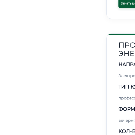
Узнать ц
ПРО
ЭНЕ
НАПР
Электро
ТИП К
профес
ФОРМ
вечерн
КОЛ-В