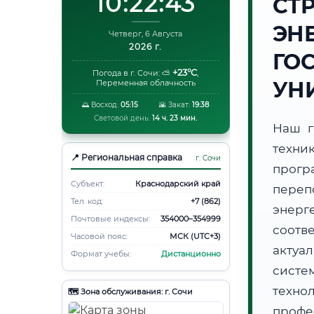
10:22:44
СТ
ЭН
Четверг, 6 Августа
2026 г.
ГО
+23°C
Погода в г. Сочи:
⛅
,
УН
Переменная облачность
🌅 Восход:
05:15
🌇 Закат:
19:38
Световой день:
14 ч. 23 мин.
Наш г
техни
📍 Региональная справка
г. Сочи
прогр
Субъект:
Краснодарский край
пере
Тел. код:
+7 (862)
энерг
Почтовые индексы:
354000–354999
соотв
Часовой пояс:
МСК (UTC+3)
актуа
Формат учебы:
Дистанционно
систе
техно
🗺️ Зона обслуживания: г. Сочи
профе