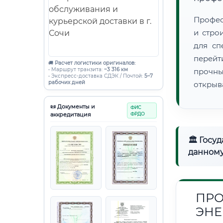
Профес
и стро
для сп
перейт
🚚
Расчет логистики оригиналов:
• Маршрут транзита:
~3 316 км
прочны
• Экспресс-доставка СДЭК / Почтой:
5–7
рабочих дней
открыв
📜 Документы и
ФИС
аккредитация
ФРДО
🏛 Госу
данному
ПРО
ЭНЕ