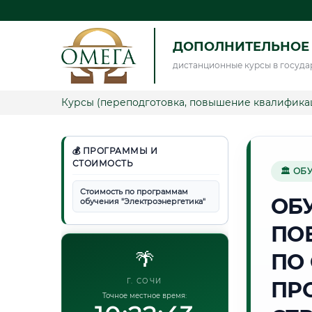
ДОПОЛНИТЕЛЬНОЕ 
дистанционные курсы в госуда
Курсы (переподготовка, повышение квалифика
💰 ПРОГРАММЫ И
СТОИМОСТЬ
🏛 ОБ
Стоимость по программам
ОБ
обучения "Электроэнергетика"
ПО
🌴
ПО
Г. СОЧИ
ПР
Точное местное время: