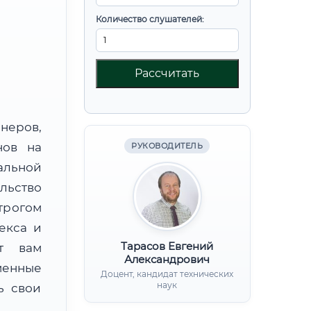
Количество слушателей:
Рассчитать
неров,
нов на
РУКОВОДИТЕЛЬ
альной
ьство
трогом
екса и
Тарасов Евгений
ят вам
Александрович
менные
Доцент, кандидат технических
наук
ь свои