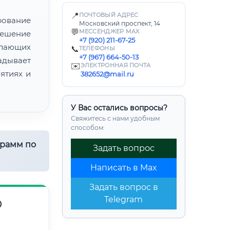
📍
ПОЧТОВЫЙ АДРЕС
рование
Московский проспект, 14
💬
МЕССЕНДЖЕР MAX
решение
+7 (920) 211-67-25
елающих
📞
ТЕЛЕФОНЫ
+7 (967) 664-50-13
адывает
✉️
ЭЛЕКТРОННАЯ ПОЧТА
ятиях и
382652@mail.ru
У Вас остались вопросы?
Свяжитесь с нами удобным
способом:
грамм по
Задать вопрос
Написать в Max
Задать вопрос в
Telegram
О