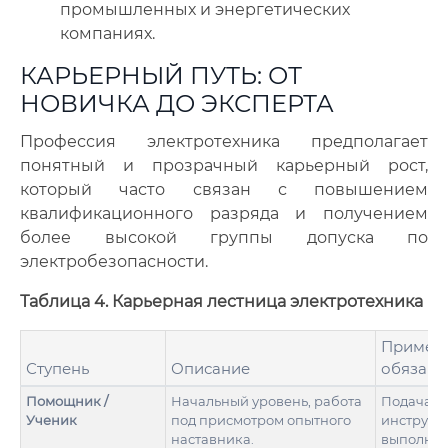
промышленных и энергетических
компаниях.
КАРЬЕРНЫЙ ПУТЬ: ОТ
НОВИЧКА ДО ЭКСПЕРТА
Профессия электротехника предполагает
понятный и прозрачный карьерный рост,
который часто связан с повышением
квалификационного разряда и получением
более высокой группы допуска по
электробезопасности.
Таблица 4. Карьерная лестница электротехника
Пример
Ступень
Описание
обязанн
Помощник /
Начальный уровень, работа
Подача
Ученик
под присмотром опытного
инструме
наставника.
выполне