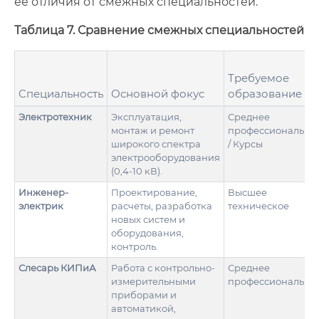
ее отличия от смежных специальностей.
Таблица 7. Сравнение смежных специальностей
Требуемое
Специальность
Основной фокус
образование
Электротехник
Эксплуатация,
Среднее
монтаж и ремонт
профессионально
широкого спектра
/ Курсы
электрооборудования
(0,4-10 кВ).
Инженер-
Проектирование,
Высшее
электрик
расчеты, разработка
техническое
новых систем и
оборудования,
контроль.
Слесарь КИПиА
Работа с контрольно-
Среднее
измерительными
профессионально
приборами и
автоматикой,