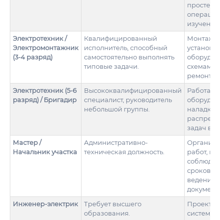
простей
операций
изучение 
Электротехник /
Квалифицированный
Монтаж п
Электромонтажник
исполнитель, способный
установк
(3-4 разряд)
самостоятельно выполнять
оборудов
типовые задачи.
схемам, 
ремонт.
Электротехник (5-6
Высококвалифицированный
Работа с
разряд) / Бригадир
специалист, руководитель
оборудов
небольшой группы.
наладка с
распреде
задач в б
Мастер /
Административно-
Организ
Начальник участка
техническая должность.
работ, ко
соблюде
сроков и 
ведение
документ
Инженер-электрик
Требует высшего
Проекти
образования.
систем