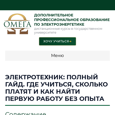
ДОПОЛНИТЕЛЬНОЕ
ПРОФЕССИОНАЛЬНОЕ ОБРАЗОВАНИЕ
ПО ЭЛЕКТРОЭНЕРГЕТИКЕ
дистанционные курсы в государственном
университете
ХОЧУ УЧИТЬСЯ
➜
Меню
💰 ПРОГРАММЫ И СТОИМОСТЬ
ЭЛЕКТРОТЕХНИК: ПОЛНЫЙ
Стоимость по программам обучения "Электроэнергетика"
ГАЙД. ГДЕ УЧИТЬСЯ, СКОЛЬКО
ПЛАТЯТ И КАК НАЙТИ
ПЕРВУЮ РАБОТУ БЕЗ ОПЫТА
📜 Документы и аккредитация
ФИС ФРДО
Содержание