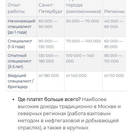
Опыт
Санкт-
города
работы
Петербург
(миллионники)
Регионы
Начинающий
60 000 —
50 000 — 70 000
40 000 —
специалист
90 000
60 000
(до 1 года)
Специалист
90 000 —
70 000 — 100 000
60 000 —
(1-3 года)
130 000
85 000
Опытный
130 000 —
100 000 — 140
85 000 —
специалист
180 000
000
110 000
(3-5 лет)
Ведущий
от 180 000
от 140 000
от 110 000
специалист /
Бригадир
Где платят больше всего?
Наиболее
высокие доходы традиционно в Москве и
северных регионах (работа вахтовым
методом в нефтегазовой и добывающей
отраслях), а также в крупных