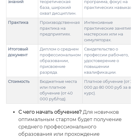
знаний
теоретическая
программа, фокус на
база, широкий
практических навыках.
охват дисциплин.
Практика
Производственная
Интенсивные
практика на
практические занятия в
предприятиях.
мастерских или на
симуляторах.
Итоговый
Диплом о среднем
Свидетельство о
документ
профессиональном
профессии рабочего,
образовании,
удостоверение о
присвоение
повышении
разряда.
квалификации.
Стоимость
Бюджетные места
Платное обучение (от 30
или платное
000 до 80 000 руб за вес
обучение (от 40
курс).
000 руб/год).
С чего начать обучение?
Для новичков
оптимальным стартом будет получение
среднего профессионального
образования или прохождение