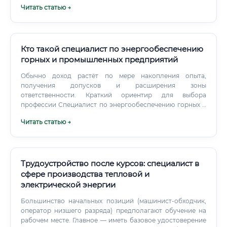
Читать статью →
обучение + практика Теоретическое освоение ПУЭ,
ПТЭЭП, изучение схем — в сочетании с работой учеником
или помощником опытного специалиста.
Кто такой специалист по энергообеспечению
горных и промышленных предприятий
Обычно доход растёт по мере накопления опыта,
получения допусков и расширения зоны
ответственности. Краткий ориентир для выбора
профессии Специалист по энергообеспечению горных и
промышленных предприятий — профессия для тех, кто
Читать статью →
готов отвечать за невидимую, но критически важную
часть производства. Пока энергетическая система
работает устойчиво, её редко замечают.
Трудоустройство после курсов: специалист в
сфере производства тепловой и
электрической энергии
Большинство начальных позиций (машинист-обходчик,
оператор низшего разряда) предполагают обучение на
рабочем месте. Главное — иметь базовое удостоверение