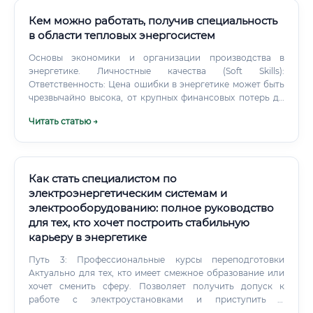
мышление ✅ Умение работать с большими объёмами
технической документации ✅ Коммуникация с
Кем можно работать, получив специальность
нетехническими стейкхолдерами ✅ Управление
в области тепловых энергосистем
проектами (Agile, Scrum — приветствуется) ✅ Готовность
к постоянному обучению ✅ Аналитическое мышление и
Основы экономики и организации производства в
работа с данными График работы и условия труда 🕐
энергетике. Личностные качества (Soft Skills):
Условия работы существенно варьируются в зависимости
Ответственность: Цена ошибки в энергетике может быть
от работодателя: ⚠️ Важная особенность: специалисты,
чрезвычайно высока, от крупных финансовых потерь до
занятые на проектных работах в цифровизации объектов,
техногенных аварий.
Читать статью →
могут работать вахтовым методом или в командировках
— это следует учитывать при выборе работодателя.
Как стать специалистом по
электроэнергетическим системам и
электрооборудованию: полное руководство
для тех, кто хочет построить стабильную
карьеру в энергетике
Путь 3: Профессиональные курсы переподготовки
Актуально для тех, кто имеет смежное образование или
хочет сменить сферу. Позволяет получить допуск к
работе с электроустановками и приступить к
практической деятельности. Путь 4: Самостоятельное