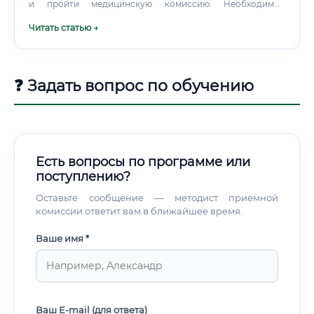
и пройти медицинскую комиссию. Необходимые
документы для трудоустройства Стандартный пакет
Читать статью →
документов для официального трудоустройства
включает: Паспорт гражданина РФ.
❓ Задать вопрос по обучению
Есть вопросы по программе или
поступлению?
Оставьте сообщение — методист приемной
комиссии ответит вам в ближайшее время.
Ваше имя *
Ваш E-mail (для ответа)