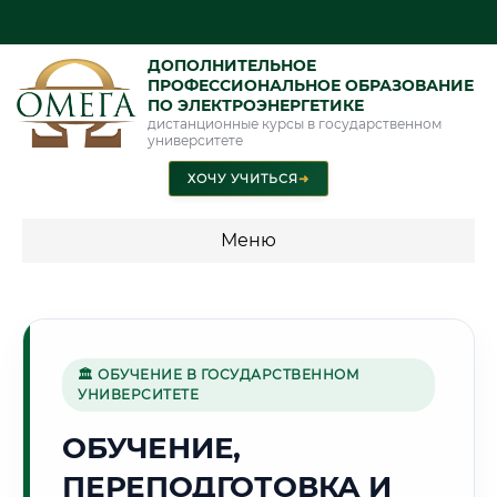
ДОПОЛНИТЕЛЬНОЕ
ПРОФЕССИОНАЛЬНОЕ ОБРАЗОВАНИЕ
ПО ЭЛЕКТРОЭНЕРГЕТИКЕ
дистанционные курсы в государственном
университете
ХОЧУ УЧИТЬСЯ
➜
Меню
💰 ПРОГРАММЫ И СТОИМОСТЬ
Стоимость по программам обучения "Электроэнергетика"
🏛 ОБУЧЕНИЕ В ГОСУДАРСТВЕННОМ
УНИВЕРСИТЕТЕ
🌾
ОБУЧЕНИЕ,
ПЕРЕПОДГОТОВКА И
Г. БАРНАУЛ