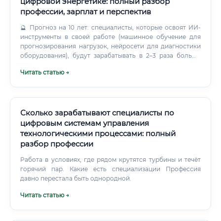
цифровой энергетике: полный разбор
профессии, зарплат и перспектив
🔮 Прогноз на 10 лет: специалисты, которые освоят ИИ-
инструменты в своей работе (машинное обучение для
прогнозирования нагрузок, нейросети для диагностики
оборудования), будут зарабатывать в 2–3 раза больше
тех, кто этого не сделает. Какие навыки нужны
Читать статью →
специалисту 🛠️ Компетенции специалиста по цифровой
энергетике делятся на технические (hard skills) и
профессионально-личностные (soft skills): Hard Skills
(технические навыки): ✅ Знание принципов работы
электроэнергетических систем ✅ Работа с SCADA-
Сколько зарабатывают специалисты по
системами (SIMATIC WinCC, InTouch, MasterSCADA,
цифровым системам управления
OSIsoft PI) ✅ Программирование на Python (анализ
технологическими процессами: полный
данных, автоматизация) ✅ Знание стандартов МЭК 61850,
разбор профессии
МЭК 61968/61970 (CIM), МЭК 62351 ✅ Работа с базами
данных (SQL, InfluxDB, PostgreSQL) ✅ Визуализация
Работа в условиях, где рядом крутятся турбины и течёт
данных (Power BI, Grafana, Tableau) ✅ Основы
горячий пар. Какие есть специализации Профессия
кибербезопасности АСУ ТП ✅ Знание принципов IoT и
давно перестала быть однородной.
промышленного интернета вещей (IIoT) ✅ Работа с ГИС-
Читать статью →
системами (для сетевых организаций) ✅ Основы
машинного обучения (scikit-learn, TensorFlow — базовый
уровень) Soft Skills (личностные навыки): ✅ Системное