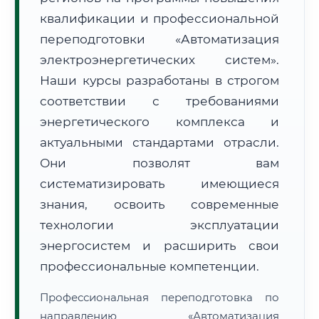
квалификации и профессиональной
переподготовки «Автоматизация
электроэнергетических систем».
Наши курсы разработаны в строгом
соответствии с требованиями
🚚
Расчет логистики оригиналов:
• Маршрут транзита:
~194 км
энергетического комплекса и
• Экспресс-доставка СДЭК / Почтой:
1–2 рабочих дня
актуальными стандартами отрасли.
📜 Документы и аккредитация
ФИС ФРДО
Они позволят вам
систематизировать имеющиеся
знания, освоить современные
🔍
Нажмите на документ для увеличения и просмотра
технологии эксплуатации
энергосистем и расширить свои
профессиональные компетенции.
Профессиональная переподготовка по
направлению «Автоматизация