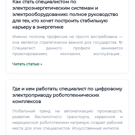
Как стать специалистом по
электроэнергетическим системам и
электрооборудованию: полное руководство
для тех, кто хочет построить стабильную
карьеру в энергетике
Именно поэтому профессия не просто востребована —
она является стратегически важной для государства. 🔌
Специалист данного профиля занимается
проектированием, монтажом, эксплуатацией,
диагностикой и ремонтом электрических систем и
Читать статью →
оборудования. Он обеспечивает передачу электрической
энергии от источника к потребителю с минимальными
потерями, гарантируя при этом полную безопасность
людей и оборудования.
Где и кем работать: специалист по цифровому
электроприводу робототехнических
комплексов
Глобальный тренд на автоматизацию производств,
развитие беспилотного транспорта, сервисной и
медицинской робототехники напрямую создает рабочие
места для этих специалистов. Искусственный интеллект
станет мощным инструментом, а не заменой.