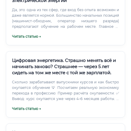
электрической энергии
Да, это одна из тех сфер, где вход без опыта возможен и
даже является нормой. Большинство начальных позиций
(машинист-обходчик, оператор низшего разряда)
предполагают обучение на рабочем месте. Главное —
иметь базовое удостоверение и пройти медицинскую
Читать статью →
комиссию.
Цифровая энергетика. Страшно менять всё и
начинать заново? Страшнее — через 5 лет
сидеть на том же месте с той же зарплатой.
Сколько зарабатывают выпускники курсов и как быстро
окупается обучение 💡 Посчитаем реальную экономику
перехода в профессию: Пример расчёта окупаемости: ✅
Вывод: курс окупается уже через 4–6 месяцев работы. А
при переходе с зарплаты 40 000–50 000 ₽ на 80 000–100
Читать статью →
000 ₽ — экономическая выгода за 5 лет составит более 2
500 000 рублей.