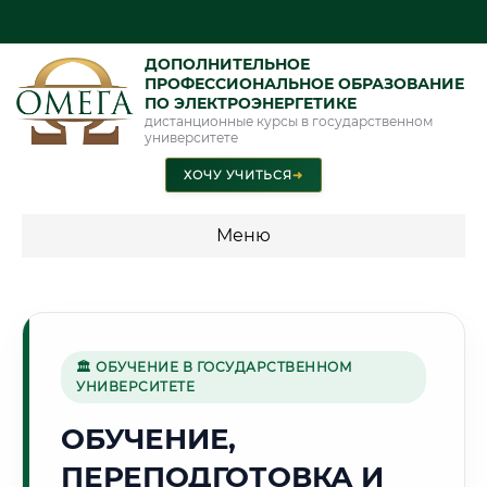
ДОПОЛНИТЕЛЬНОЕ
ПРОФЕССИОНАЛЬНОЕ ОБРАЗОВАНИЕ
ПО ЭЛЕКТРОЭНЕРГЕТИКЕ
дистанционные курсы в государственном
университете
ХОЧУ УЧИТЬСЯ
➜
Меню
💰 ПРОГРАММЫ И СТОИМОСТЬ
Стоимость по программам обучения "Электроэнергетика"
🏛 ОБУЧЕНИЕ В ГОСУДАРСТВЕННОМ
УНИВЕРСИТЕТЕ
🌾
ОБУЧЕНИЕ,
ПЕРЕПОДГОТОВКА И
Г. БИЙСК