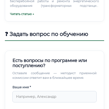
бесперебойной работы и ремонта энергетического
оборудования (трансформаторных подстанций,
котельных, компрессорных станций, сетей). Разработка и
Читать статью →
контроль графиков планово-предупредительных
ремонтов (ППР). Оперативное устранение аварийных
ситуаций и анализ их причин.
❓ Задать вопрос по обучению
Есть вопросы по программе или
поступлению?
Оставьте сообщение — методист приемной
комиссии ответит вам в ближайшее время.
Ваше имя *