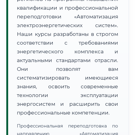
квалификации и профессиональной
переподготовки «Автоматизация
электроэнергетических систем».
Наши курсы разработаны в строгом
соответствии с требованиями
🚚
Расчет логистики оригиналов:
• Маршрут транзита:
~316 км
энергетического комплекса и
• Экспресс-доставка СДЭК / Почтой:
1–2 рабочих дня
актуальными стандартами отрасли.
📜 Документы и аккредитация
ФИС ФРДО
Они позволят вам
систематизировать имеющиеся
знания, освоить современные
🔍
Нажмите на документ для увеличения и просмотра
технологии эксплуатации
энергосистем и расширить свои
профессиональные компетенции.
Профессиональная переподготовка по
направлению «Автоматизация