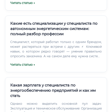
Читать статью →
Какие есть специализации у специалиста по
автономным энергетическим системам:
полный разбор профессии
Специалист, который работал только с одним брендом,
может растеряться при встрече с другим. ⚡ Ключевой
навык, о котором редко говорят — умение правильно
опросить заказчика. А на самом деле ему нужна система
с определённым временем автономии, определённой
Читать статью →
максимальной нагрузкой и возможностью расширения в
будущем.
Какая зарплата у специалиста по
энергообеспечению предприятий и как им
стать
Однако можно выделить основной пул задач:
Эксплуатация и техническое обслуживание: Организация