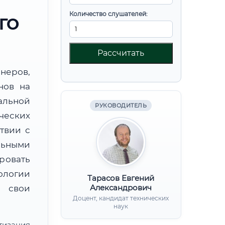
Количество слушателей:
ГО
Рассчитать
неров,
нов на
альной
РУКОВОДИТЕЛЬ
ческих
твии с
льными
ровать
ологии
Тарасов Евгений
Александрович
 свои
Доцент, кандидат технических
наук
тизация