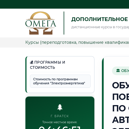
ДОПОЛНИТЕЛЬНОЕ 
дистанционные курсы в госуда
Курсы (переподготовка, повышение квалифика
💰 ПРОГРАММЫ И
СТОИМОСТЬ
🏛 ОБ
Стоимость по программам
ОБ
обучения "Электроэнергетика"
ПО
🌲
ПО
Г. БРАТСК
АВ
Точное местное время: