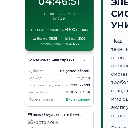
04:46:52
ЭЛ
СИ
Пятница, 7 Августа
2026 г.
УН
+19°C
Погода в г. Братск:
🌡️
,
Погода
🌅 Восход:
05:28
🌇 Закат:
21:09
Наш г
Световой день:
15 ч. 41 мин.
техни
прогр
📍 Региональная справка
г. Братск
переп
Субъект:
Иркутская область
систе
Тел. код:
+7 (3953)
требо
Почтовые индексы:
665700–665799
станд
Часовой пояс:
МСК+5 (UTC+8)
имеющ
Формат учебы:
Дистанционно
эксп
профе
🗺️ Зона обслуживания: г. Братск
Профес