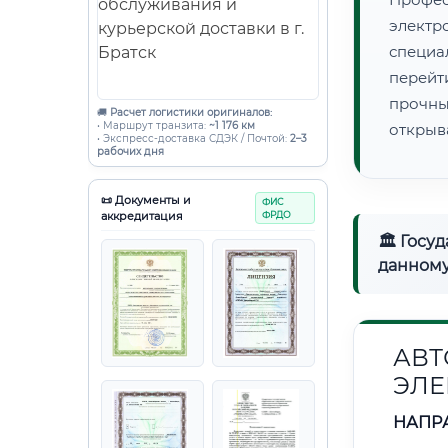
электр
специ
перейт
прочны
🚚
Расчет логистики оригиналов:
• Маршрут транзита:
~1 176 км
открыв
• Экспресс-доставка СДЭК / Почтой:
2–3
рабочих дня
📜 Документы и
ФИС
аккредитация
ФРДО
🏛 Госу
данному
АВТ
ЭЛЕ
НАПР