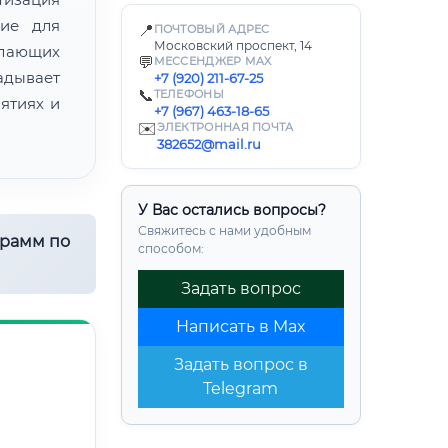
ние для
📍
ПОЧТОВЫЙ АДРЕС
Московский проспект, 14
лающих
💬
МЕССЕНДЖЕР MAX
адывает
+7 (920) 211-67-25
📞
ТЕЛЕФОНЫ
ятиях и
+7 (967) 463-18-65
✉️
ЭЛЕКТРОННАЯ ПОЧТА
382652@mail.ru
У Вас остались вопросы?
Свяжитесь с нами удобным
грамм по
способом:
Задать вопрос
Написать в Max
Задать вопрос в
Telegram