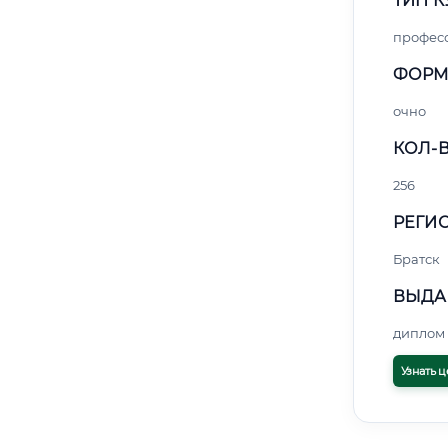
ТИП К
профес
ФОРМ
очно
КОЛ-В
256
РЕГИО
Братск
ВЫДА
диплом 
Узнать ц