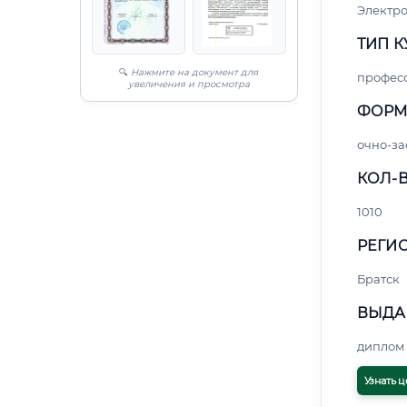
Электро
ТИП К
🔍
Нажмите на документ для
профес
увеличения и просмотра
ФОРМ
очно-за
КОЛ-В
1010
РЕГИО
Братск
ВЫДА
диплом 
Узнать ц