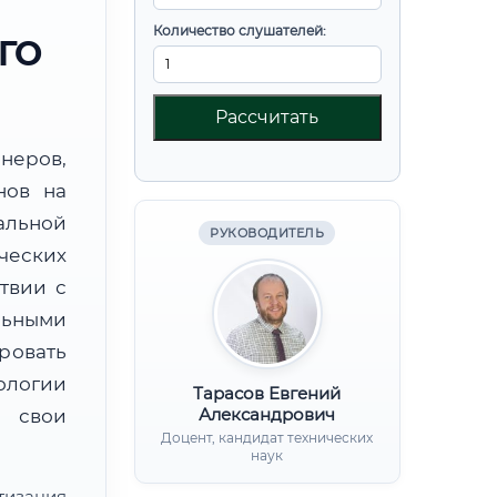
Количество слушателей:
ГО
Рассчитать
неров,
нов на
альной
РУКОВОДИТЕЛЬ
ческих
твии с
льными
ровать
ологии
Тарасов Евгений
Александрович
 свои
Доцент, кандидат технических
наук
тизация