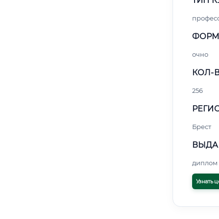
ТИП К
профес
ФОРМ
очно
КОЛ-В
256
РЕГИО
Брест
ВЫДА
диплом 
Узнать ц