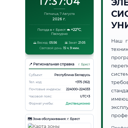
17:37:05
ЭЛ
СИ
Пятница, 7 Августа
2026 г.
УН
+22°C
Погода в г. Брест:
☁️
,
Пасмурно
Наш г
🌅 Восход:
05:56
🌇 Закат:
21:05
Световой день:
15 ч. 9 мин.
техни
прогр
📍 Региональная справка
г. Брест
переп
систе
Субъект:
Республика Беларусь
требо
Тел. код:
+375 (162)
Почтовые индексы:
224000–224033
станд
Часовой пояс:
UTC+3
имеющ
Формат учебы:
Дистанционно
эксп
профе
🗺️ Зона обслуживания: г. Брест
Профес