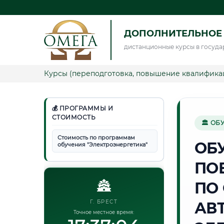
ДОПОЛНИТЕЛЬНОЕ 
дистанционные курсы в госуда
Курсы (переподготовка, повышение квалифика
💰 ПРОГРАММЫ И
СТОИМОСТЬ
🏛 ОБ
Стоимость по программам
ОБ
обучения "Электроэнергетика"
ПО
🏯
ПО
Г. БРЕСТ
АВ
Точное местное время: