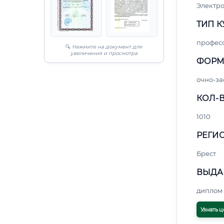
Электро
ТИП К
профес
🔍
Нажмите на документ для
увеличения и просмотра
ФОРМ
очно-за
КОЛ-В
1010
РЕГИО
Брест
ВЫДА
диплом 
Узнать ц