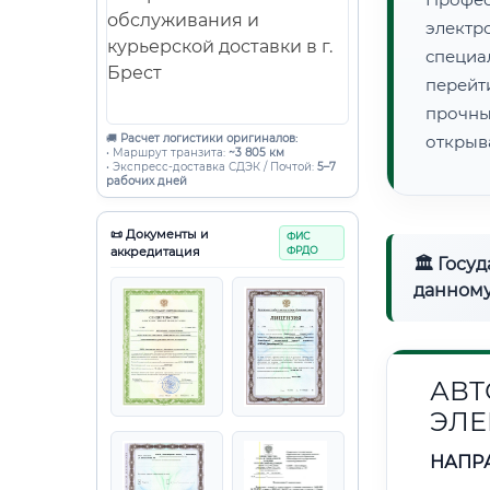
электр
специ
перейт
прочны
🚚
Расчет логистики оригиналов:
открыв
• Маршрут транзита:
~3 805 км
• Экспресс-доставка СДЭК / Почтой:
5–7
рабочих дней
📜 Документы и
ФИС
аккредитация
ФРДО
🏛 Госу
данному
АВТ
ЭЛЕ
НАПР