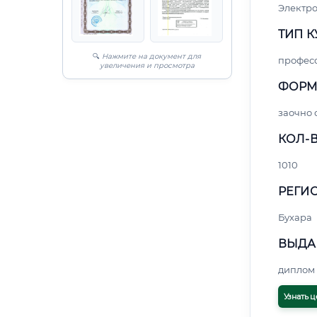
Электро
ТИП К
🔍
Нажмите на документ для
профес
увеличения и просмотра
ФОРМ
заочно 
КОЛ-В
1010
РЕГИО
Бухара
ВЫДА
диплом 
Узнать ц