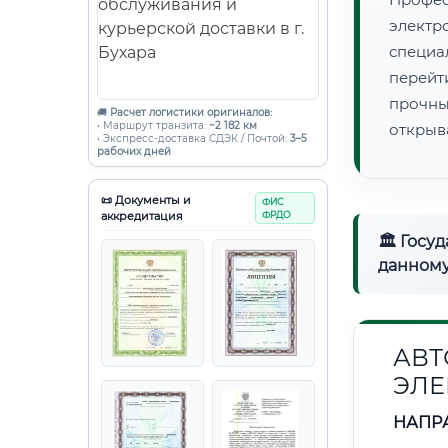
электр
специ
перейт
прочны
🚚
Расчет логистики оригиналов:
• Маршрут транзита:
~2 182 км
открыв
• Экспресс-доставка СДЭК / Почтой:
3–5
рабочих дней
📜 Документы и
ФИС
аккредитация
ФРДО
🏛 Госу
данному
АВТ
ЭЛЕ
НАПР