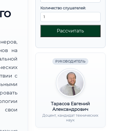
Количество слушателей:
ГО
Рассчитать
неров,
нов на
альной
РУКОВОДИТЕЛЬ
ческих
твии с
льными
ровать
ологии
Тарасов Евгений
Александрович
 свои
Доцент, кандидат технических
наук
тизация