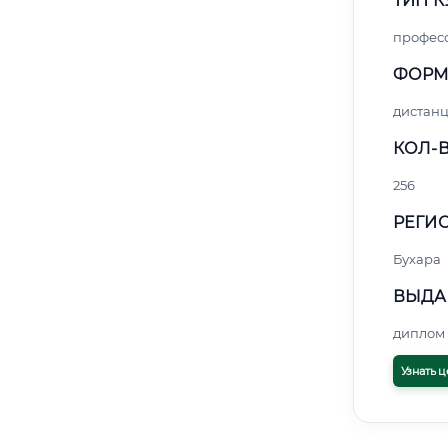
ТИП К
профес
ФОРМ
дистан
КОЛ-В
256
РЕГИО
Бухара
ВЫДА
диплом 
Узнать ц