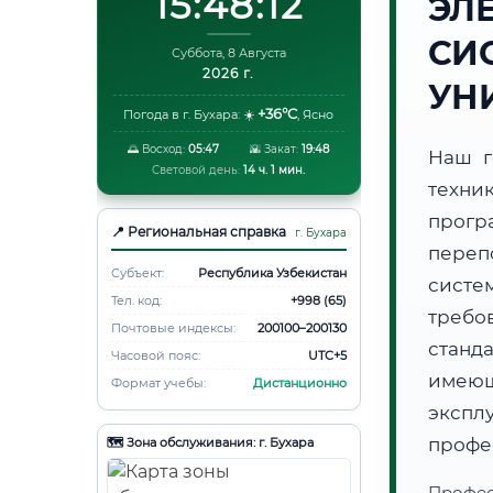
15:48:13
ЭЛ
СИ
Суббота, 8 Августа
2026 г.
УН
+36°C
Погода в г. Бухара:
☀️
,
Ясно
🌅 Восход:
05:47
🌇 Закат:
19:48
Наш г
Световой день:
14 ч. 1 мин.
техни
прогр
📍 Региональная справка
г. Бухара
переп
Субъект:
Республика Узбекистан
систе
Тел. код:
+998 (65)
требо
Почтовые индексы:
200100–200130
станд
Часовой пояс:
UTC+5
имеющ
Формат учебы:
Дистанционно
эксп
профе
🗺️ Зона обслуживания: г. Бухара
Профес