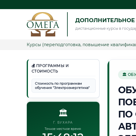
ДОПОЛНИТЕЛЬНОЕ 
дистанционные курсы в госуда
Курсы (переподготовка, повышение квалифика
💰 ПРОГРАММЫ И
СТОИМОСТЬ
🏛 ОБ
Стоимость по программам
ОБ
обучения "Электроэнергетика"
ПО
🏛️
ПО
Г. БУХАРА
АВ
Точное местное время: