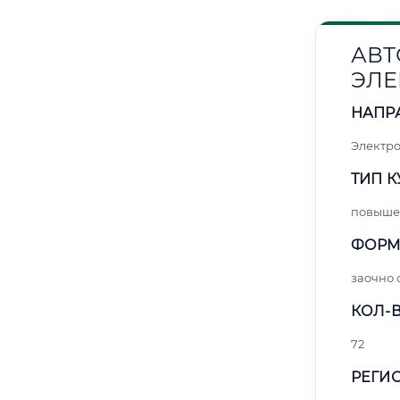
АВТ
ЭЛЕ
НАПР
Электро
ТИП К
повыше
ФОРМ
заочно
КОЛ-В
72
РЕГИО