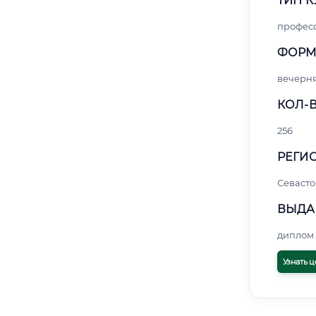
ТИП К
профес
ФОРМ
вечерн
КОЛ-В
256
РЕГИО
Севасто
ВЫДА
диплом 
Узнать ц