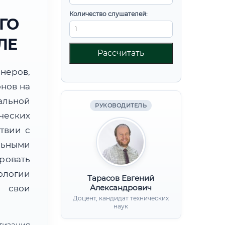
Количество слушателей:
ГО
ЛЕ
Рассчитать
неров,
онов на
альной
РУКОВОДИТЕЛЬ
ческих
твии с
льными
ровать
ологии
Тарасов Евгений
Александрович
 свои
Доцент, кандидат технических
наук
тизация