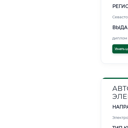
РЕГИО
Севасто
ВЫДА
диплом 
Узнать ц
АВТ
ЭЛЕ
НАПР
Электро