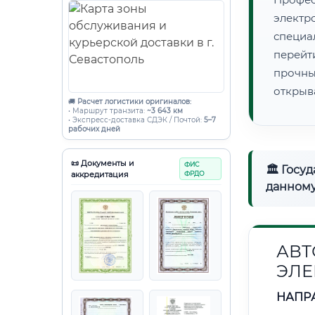
электр
специ
перейт
прочны
открыв
🚚
Расчет логистики оригиналов:
• Маршрут транзита:
~3 643 км
• Экспресс-доставка СДЭК / Почтой:
5–7
рабочих дней
📜 Документы и
ФИС
🏛 Госу
аккредитация
ФРДО
данному
АВТ
ЭЛЕ
НАПР