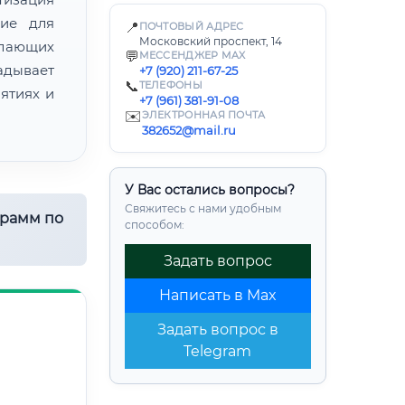
ние для
📍
ПОЧТОВЫЙ АДРЕС
Московский проспект, 14
лающих
💬
МЕССЕНДЖЕР MAX
адывает
+7 (920) 211-67-25
📞
ТЕЛЕФОНЫ
ятиях и
+7 (961) 381-91-08
✉️
ЭЛЕКТРОННАЯ ПОЧТА
382652@mail.ru
У Вас остались вопросы?
Свяжитесь с нами удобным
грамм по
способом:
Задать вопрос
Написать в Max
Задать вопрос в
Telegram