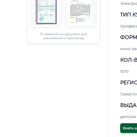
Электро
ТИП К
профес
🔍
Нажмите на документ для
ФОРМ
увеличения и просмотра
очно-за
КОЛ-В
1010
РЕГИО
Севасто
ВЫДА
диплом 
Узнать ц