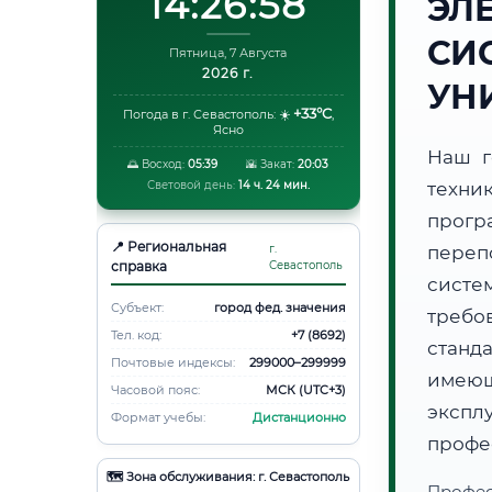
14:26:59
ЭЛ
СИ
Пятница, 7 Августа
2026 г.
УН
+33°C
Погода в г. Севастополь:
☀️
,
Ясно
Наш г
🌅 Восход:
05:39
🌇 Закат:
20:03
Световой день:
14 ч. 24 мин.
техник
прогр
📍 Региональная
г.
переп
справка
Севастополь
систе
Субъект:
город фед. значения
требо
Тел. код:
+7 (8692)
станд
Почтовые индексы:
299000–299999
имеющ
Часовой пояс:
МСК (UTC+3)
эксп
Формат учебы:
Дистанционно
профе
🗺️ Зона обслуживания: г. Севастополь
Профес