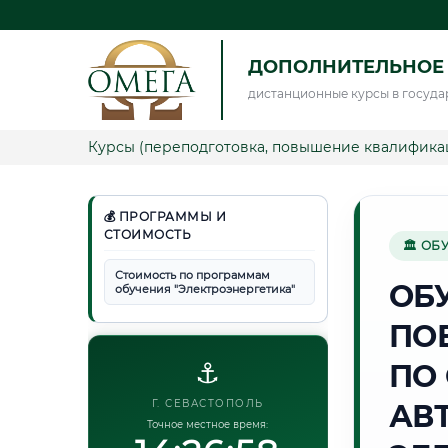
ДОПОЛНИТЕЛЬНОЕ 
дистанционные курсы в госуда
Курсы (переподготовка, повышение квалифика
💰 ПРОГРАММЫ И
СТОИМОСТЬ
🏛 ОБ
Стоимость по программам
ОБ
обучения "Электроэнергетика"
ПО
⚓
ПО
Г. СЕВАСТОПОЛЬ
АВ
Точное местное время: