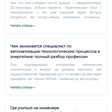
Тем, кто сам собирал что-то руками — квадрокоптеры,
3D-принтеры, Arduino-проекты. Практический опыт с
электроникой — это уже хороший задел. Вопрос
напрямую: вы когда-нибудь разбирали сломанный
прибор, чтобы понять, почему он сломался?
Читать статью →
Чем занимается специалист по
автоматизации технологических процессов в
энергетике: полный разбор профессии
Они подтверждают конкретные технические
компетенции и влияют на уровень зарплаты при
трудоустройстве. Карьерный рост в профессии выглядит
примерно так: техник КИПиА → инженер по эксплуатации
АСУ ТП → ведущий инженер → руководитель проекта →
Читать статью →
главный специалист по автоматизации.
Где учиться на инженера