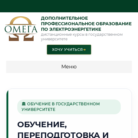
ДОПОЛНИТЕЛЬНОЕ
ПРОФЕССИОНАЛЬНОЕ ОБРАЗОВАНИЕ
ПО ЭЛЕКТРОЭНЕРГЕТИКЕ
дистанционные курсы в государственном
университете
ХОЧУ УЧИТЬСЯ
➜
Меню
💰 ПРОГРАММЫ И СТОИМОСТЬ
Стоимость по программам обучения "Электроэнергетика"
🏛 ОБУЧЕНИЕ В ГОСУДАРСТВЕННОМ
УНИВЕРСИТЕТЕ
⛏️
ОБУЧЕНИЕ,
ПЕРЕПОДГОТОВКА И
Г. ШАХТЫ