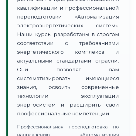
квалификации и профессиональной
переподготовки «Автоматизация
электроэнергетических систем».
Наши курсы разработаны в строгом
соответствии с требованиями
🚚
Расчет логистики оригиналов:
• Маршрут транзита:
~3 022 км
энергетического комплекса и
• Экспресс-доставка СДЭК / Почтой:
4–6 рабочих дней
актуальными стандартами отрасли.
📜 Документы и аккредитация
ФИС ФРДО
Они позволят вам
систематизировать имеющиеся
знания, освоить современные
🔍
Нажмите на документ для увеличения и просмотра
технологии эксплуатации
энергосистем и расширить свои
профессиональные компетенции.
Профессиональная переподготовка по
направлению «Автоматизация