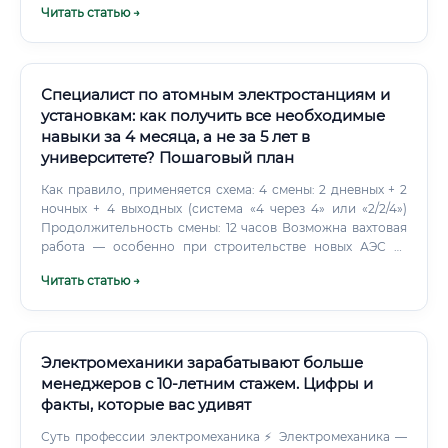
Читать статью →
инженера занимает около 5-7 лет.
Специалист по атомным электростанциям и
установкам: как получить все необходимые
навыки за 4 месяца, а не за 5 лет в
университете? Пошаговый план
Как правило, применяется схема: 4 смены: 2 дневных + 2
ночных + 4 выходных (система «4 через 4» или «2/2/4»)
Продолжительность смены: 12 часов Возможна вахтовая
работа — особенно при строительстве новых АЭС за
рубежом (командировки в Египет, Турцию, Бангладеш,
Читать статью →
Финляндию и другие страны) ✅ Дополнительные льготы
и условия: Уровень заработной платы: цифры и факты 💰
Атомная энергетика — одна из самых
высокооплачиваемых технических отраслей в России.
Ниже представлены актуальные данные по зарплатам в
Электромеханики зарабатывают больше
зависимости от уровня специалиста. На ряде станций
менеджеров с 10-летним стажем. Цифры и
существуют дополнительные премии, надбавки за
факты, которые вас удивят
вредность, секретность и особые условия труда.
Суть профессии электромеханика ⚡ Электромеханика —