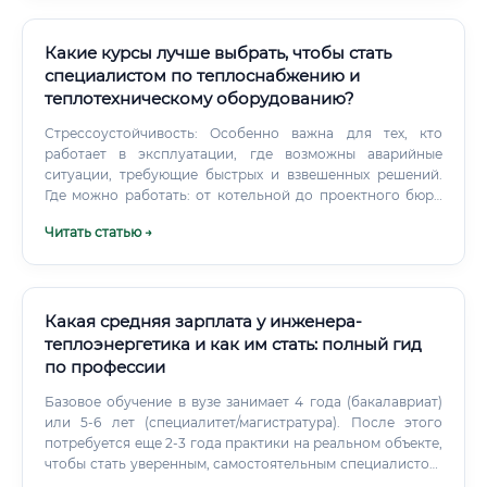
создало новый спрос на инженеров Это значит, что
рынок труда прямо сейчас — на стороне специалиста, а
не работодателя. Грамотного инженера-
Какие курсы лучше выбрать, чтобы стать
электроэнергетика ищут, переманивают, предлагают
специалистом по теплоснабжению и
хорошие условия. Учиться сейчас — это значит через 2–3
теплотехническому оборудованию?
года оказаться именно там, где спрос будет ещё выше.
Стрессоустойчивость: Особенно важна для тех, кто
работает в эксплуатации, где возможны аварийные
ситуации, требующие быстрых и взвешенных решений.
Где можно работать: от котельной до проектного бюро
Специальность хороша тем, что предлагает огромный
Читать статью →
выбор мест для трудоустройства.
Какая средняя зарплата у инженера-
теплоэнергетика и как им стать: полный гид
по профессии
Базовое обучение в вузе занимает 4 года (бакалавриат)
или 5-6 лет (специалитет/магистратура). После этого
потребуется еще 2-3 года практики на реальном объекте,
чтобы стать уверенным, самостоятельным специалистом.
Так что полный путь от студента до квалифицированного