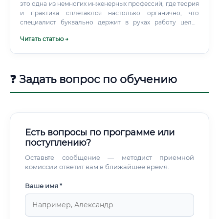
это одна из немногих инженерных профессий, где теория
и практика сплетаются настолько органично, что
специалист буквально держит в руках работу целых
предприятий. Электромеханик — это специалист,
Читать статью →
который обеспечивает бесперебойную работу
электрических и механических систем, оборудования и
устройств. Профессия объединяет в себе знания из
нескольких дисциплин: электротехники, механики,
❓ Задать вопрос по обучению
автоматики и электроники.
Есть вопросы по программе или
поступлению?
Оставьте сообщение — методист приемной
комиссии ответит вам в ближайшее время.
Ваше имя *