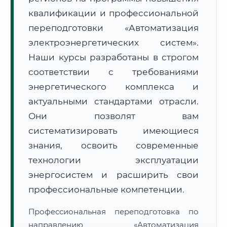
квалификации и профессиональной
переподготовки «Автоматизация
электроэнергетических систем».
Наши курсы разработаны в строгом
соответствии с требованиями
🚚
Расчет логистики оригиналов:
• Маршрут транзита:
~3 129 км
энергетического комплекса и
• Экспресс-доставка СДЭК / Почтой:
4–6 рабочих дней
актуальными стандартами отрасли.
📜 Документы и аккредитация
ФИС ФРДО
Они позволят вам
систематизировать имеющиеся
знания, освоить современные
🔍
Нажмите на документ для увеличения и просмотра
технологии эксплуатации
энергосистем и расширить свои
профессиональные компетенции.
Профессиональная переподготовка по
направлению «Автоматизация