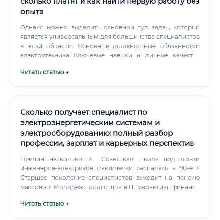
сколько платят и как найти первую работу без
опыта
Однако можно выделить основной пул задач, который
является универсальным для большинства специалистов
в этой области. Основные должностные обязанности
электротехника Ключевые навыки и личные качества
специалиста Для успешной работы электротехнику
Читать статью →
требуется сочетание глубоких технических знаний (Hard
Skills) и развитых личностных качеств (Soft Skills).
Сколько получает специалист по
электроэнергетическим системам и
электрооборудованию: полный разбор
профессии, зарплат и карьерных перспектив
Причин несколько: ⚡ Советская школа подготовки
инженеров-электриков фактически распалась в 90-е ⚡
Старшее поколение специалистов выходит на пенсию
массово ⚡ Молодёжь долго шла в IT, маркетинг, финансы
— не в технические специальности ⚡ Промышленность и
Читать статью →
энергетика активно развиваются, строятся новые
объекты ⚡ Импортозамещение в электрооборудовании