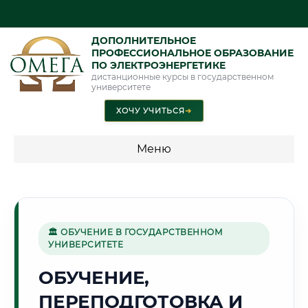
ДОПОЛНИТЕЛЬНОЕ
ПРОФЕССИОНАЛЬНОЕ ОБРАЗОВАНИЕ
ПО ЭЛЕКТРОЭНЕРГЕТИКЕ
дистанционные курсы в государственном
университете
ХОЧУ УЧИТЬСЯ
➜
Меню
💰 ПРОГРАММЫ И СТОИМОСТЬ
Стоимость по программам обучения "Электроэнергетика"
🏛 ОБУЧЕНИЕ В ГОСУДАРСТВЕННОМ
УНИВЕРСИТЕТЕ
🍇
ОБУЧЕНИЕ,
ПЕРЕПОДГОТОВКА И
Г. ТБИЛИСИ