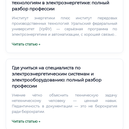
технологиям в электроэнергетике: полный
разбор профессии
Институт энергетики плюс институт передовых
производственных технологий. Уральский федеральный
университет (УрФУ) — серьёзная программа по
электроэнергетике и автоматизации, с хорошей связью с
промышленностью региона. Национальный
Читать статью →
исследовательский томский политехнический
университет (ТПУ) — одна из сильнейших инженерных
школ за Уралом.
Где учиться на специалиста по
электроэнергетическим системам и
электрооборудованию: полный разбор
профессии
Умение чётко объяснить техническую задачу
нетехническому человеку — ценный навык.
Педантичность в документации — это не бюрократия
ради бюрократии.
Читать статью →