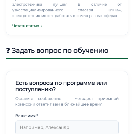
электротехника лучше? В отличие от
узкоспециализированного слесаря КИПиА,
электротехник может работать в самых разных сферах. В
отличие от инженера, он обладает сильными
Читать статью →
практическими навыками и может начать карьеру
быстрее и с более доступным уровнем образования.
❓ Задать вопрос по обучению
Есть вопросы по программе или
поступлению?
Оставьте сообщение — методист приемной
комиссии ответит вам в ближайшее время.
Ваше имя *