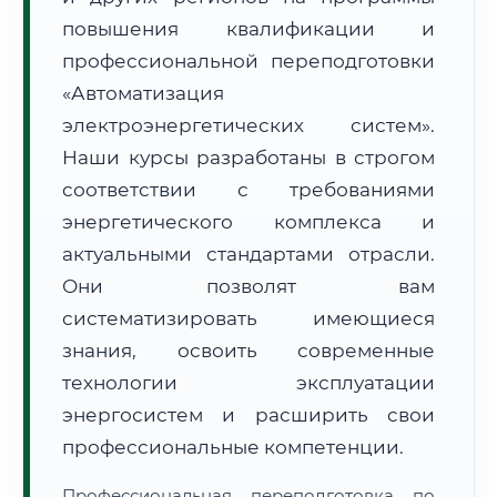
повышения квалификации и
профессиональной переподготовки
«Автоматизация
электроэнергетических систем».
Наши курсы разработаны в строгом
🚚
Расчет логистики оригиналов:
• Маршрут транзита:
~3 092 км
соответствии с требованиями
• Экспресс-доставка СДЭК / Почтой:
4–6 рабочих дней
энергетического комплекса и
📜 Документы и аккредитация
ФИС ФРДО
актуальными стандартами отрасли.
Они позволят вам
систематизировать имеющиеся
🔍
Нажмите на документ для увеличения и просмотра
знания, освоить современные
технологии эксплуатации
энергосистем и расширить свои
профессиональные компетенции.
Профессиональная переподготовка по