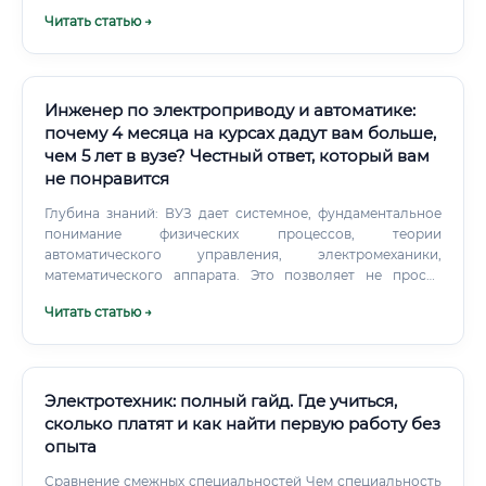
обусловливает достойный уровень оплаты труда. Где
Читать статью →
трудоустроиться электромеханику 🏭 Электромеханики
востребованы практически во всех секторах экономики.
Инженер по электроприводу и автоматике:
почему 4 месяца на курсах дадут вам больше,
чем 5 лет в вузе? Честный ответ, который вам
не понравится
Глубина знаний: ВУЗ дает системное, фундаментальное
понимание физических процессов, теории
автоматического управления, электромеханики,
математического аппарата. Это позволяет не просто
настраивать готовые решения, а создавать новые, решать
Читать статью →
нетривиальные задачи и заниматься R&D (научно-
исследовательскими разработками).
Электротехник: полный гайд. Где учиться,
сколько платят и как найти первую работу без
опыта
Сравнение смежных специальностей Чем специальность