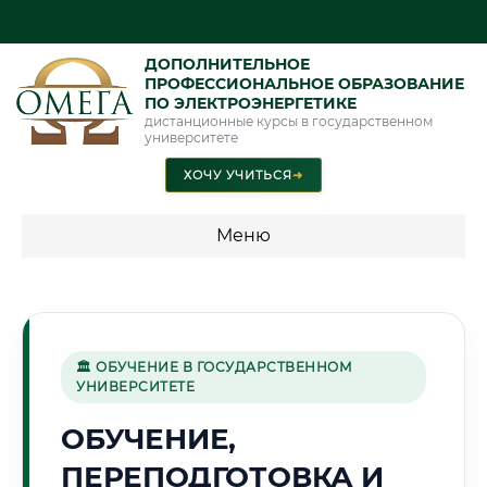
ДОПОЛНИТЕЛЬНОЕ
ПРОФЕССИОНАЛЬНОЕ ОБРАЗОВАНИЕ
ПО ЭЛЕКТРОЭНЕРГЕТИКЕ
дистанционные курсы в государственном
университете
ХОЧУ УЧИТЬСЯ
➜
Меню
💰 ПРОГРАММЫ И СТОИМОСТЬ
Стоимость по программам обучения "Электроэнергетика"
🏛 ОБУЧЕНИЕ В ГОСУДАРСТВЕННОМ
УНИВЕРСИТЕТЕ
🏰
ОБУЧЕНИЕ,
ПЕРЕПОДГОТОВКА И
Г. ВЕЛИКИЙ НОВГОРОД