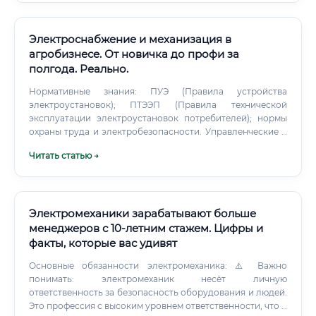
Электроснабжение и механизация в
агробизнесе. От новичка до профи за
полгода. Реально.
Нормативные знания: ПУЭ (Правила устройства
электроустановок); ПТЭЭП (Правила технической
эксплуатации электроустановок потребителей); нормы
охраны труда и электробезопасности. Управленческие и
организационные навыки: планирование технического
Читать статью →
обслуживания; ведение технической документации;
навыки управления небольшой командой.
Электромеханики зарабатывают больше
менеджеров с 10-летним стажем. Цифры и
факты, которые вас удивят
Основные обязанности электромеханика: ⚠️ Важно
понимать: электромеханик несёт личную
ответственность за безопасность оборудования и людей.
Это профессия с высоким уровнем ответственности, что и