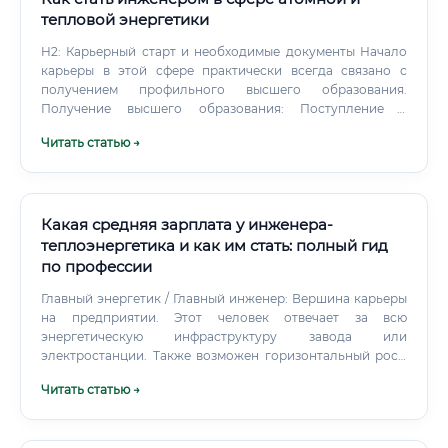
тепловой энергетики
H2: Карьерный старт и необходимые документы Начало
карьеры в этой сфере практически всегда связано с
получением профильного высшего образования.
Получение высшего образования: Поступление в
технический вуз на специальности, связанные с атомной
Читать статью →
или тепловой энергетикой. Во время учебы крайне важно
уделять внимание не только теории, но и практическим
занятиям, участвовать в научных конференциях.
Какая средняя зарплата у инженера-
теплоэнергетика и как им стать: полный гид
по профессии
Главный энергетик / Главный инженер: Вершина карьеры
на предприятии. Этот человек отвечает за всю
энергетическую инфраструктуру завода или
электростанции. Также возможен горизонтальный рост:
переход из эксплуатации в проектирование, из ремонта
Читать статью →
— в инжиниринг, или смена отрасли, например, с ТЭЦ на
металлургический комбинат.