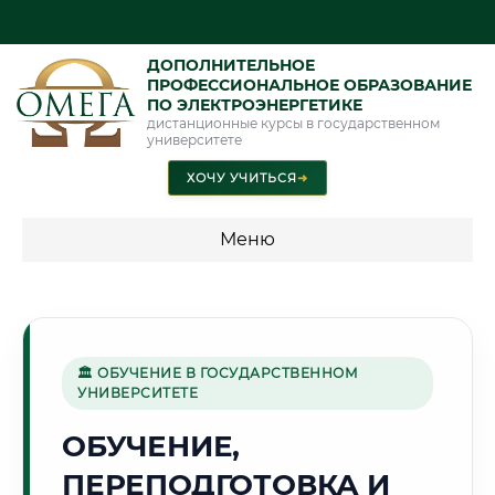
ДОПОЛНИТЕЛЬНОЕ
ПРОФЕССИОНАЛЬНОЕ ОБРАЗОВАНИЕ
ПО ЭЛЕКТРОЭНЕРГЕТИКЕ
дистанционные курсы в государственном
университете
ХОЧУ УЧИТЬСЯ
➜
Меню
💰 ПРОГРАММЫ И СТОИМОСТЬ
Стоимость по программам обучения "Электроэнергетика"
🏛 ОБУЧЕНИЕ В ГОСУДАРСТВЕННОМ
УНИВЕРСИТЕТЕ
🌸
ОБУЧЕНИЕ,
ПЕРЕПОДГОТОВКА И
Г. ЧИМКЕНТ