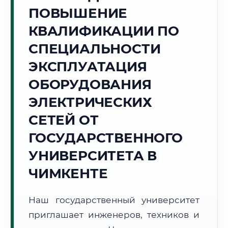
Точное местное время:
ПОВЫШЕНИЕ
21:33:49
КВАЛИФИКАЦИИ ПО
Воскресенье, 9 Августа
СПЕЦИАЛЬНОСТИ
2026 г.
ЭКСПЛУАТАЦИЯ
🌅 Восход:
--:--
🌇 Закат:
--:--
Световой день:
--
ОБОРУДОВАНИЯ
ЭЛЕКТРИЧЕСКИХ
📍 Региональная справка
г. Чимкент
СЕТЕЙ ОТ
Субъект:
Республика Казахстан
ГОСУДАРСТВЕННОГО
Тел. код:
+7 (7252)
Почтовые индексы:
160000–160025
УНИВЕРСИТЕТА В
Часовой пояс:
UTC+5
ЧИМКЕНТЕ
Формат учебы:
Дистанционно
Наш государственный университет
📜 Документы и аккредитация
ФИС ФРДО
приглашает инженеров, техников и