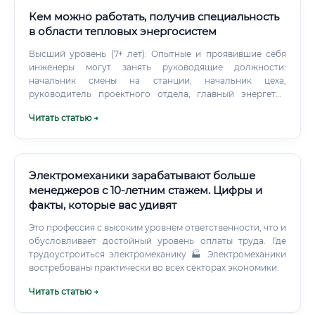
Кем можно работать, получив специальность
в области тепловых энергосистем
Высший уровень (7+ лет): Опытные и проявившие себя
инженеры могут занять руководящие должности:
начальник смены на станции, начальник цеха,
руководитель проектного отдела, главный энергетик
предприятия. Вершиной карьеры может стать позиция
Читать статью →
технического директора или главного инженера крупной
энергетической компании.
Электромеханики зарабатывают больше
менеджеров с 10-летним стажем. Цифры и
факты, которые вас удивят
Это профессия с высоким уровнем ответственности, что и
обусловливает достойный уровень оплаты труда. Где
трудоустроиться электромеханику 🏭 Электромеханики
востребованы практически во всех секторах экономики.
Читать статью →