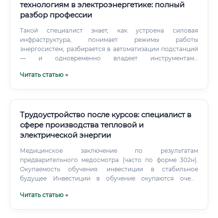
технологиям в электроэнергетике: полный
разбор профессии
Такой специалист знает, как устроена силовая
инфраструктура, понимает режимы работы
энергосистем, разбирается в автоматизации подстанций
— и одновременно владеет инструментами
цифровизации: от SCADA-систем до машинного
Читать статью →
обучения. Появление этой профессии — прямое
следствие концепции Smart Grid, то есть "умных
энергосетей". Когда в сеть начали массово подключать
возобновляемые источники энергии,
децентрализованную генерацию, электромобили —
Трудоустройство после курсов: специалист в
управлять всем этим по старым схемам стало
сфере производства тепловой и
невозможно.
электрической энергии
Медицинское заключение по результатам
предварительного медосмотра (часто по форме 302н).
Окупаемость обучения: инвестиции в стабильное
будущее Инвестиции в обучение окупаются очень
быстро благодаря стабильному спросу и достойному
Читать статью →
стартовому доходу.