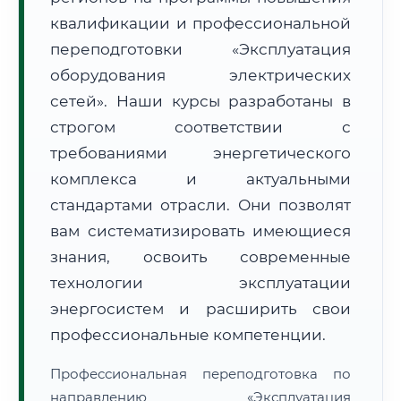
квалификации и профессиональной
переподготовки «Эксплуатация
оборудования электрических
сетей». Наши курсы разработаны в
строгом соответствии с
🚚
Расчет логистики оригиналов:
• Маршрут транзита:
~2 030 км
требованиями энергетического
• Экспресс-доставка СДЭК / Почтой:
3–5 рабочих дней
комплекса и актуальными
📜 Документы и аккредитация
ФИС ФРДО
стандартами отрасли. Они позволят
вам систематизировать имеющиеся
знания, освоить современные
🔍
Нажмите на документ для увеличения и просмотра
технологии эксплуатации
энергосистем и расширить свои
профессиональные компетенции.
Профессиональная переподготовка по
направлению «Эксплуатация