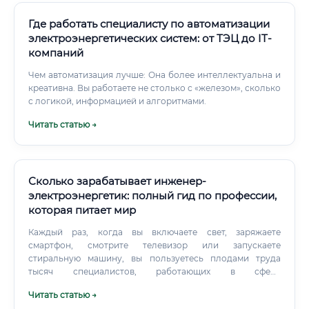
Где работать специалисту по автоматизации
электроэнергетических систем: от ТЭЦ до IT-
компаний
Чем автоматизация лучше: Она более интеллектуальна и
креативна. Вы работаете не столько с «железом», сколько
с логикой, информацией и алгоритмами.
Читать статью →
Сколько зарабатывает инженер-
электроэнергетик: полный гид по профессии,
которая питает мир
Каждый раз, когда вы включаете свет, заряжаете
смартфон, смотрите телевизор или запускаете
стиральную машину, вы пользуетесь плодами труда
тысяч специалистов, работающих в сфере
электроэнергетики и электротехники. Это невидимый, но
Читать статью →
жизненно важный фундамент современной цивилизации.