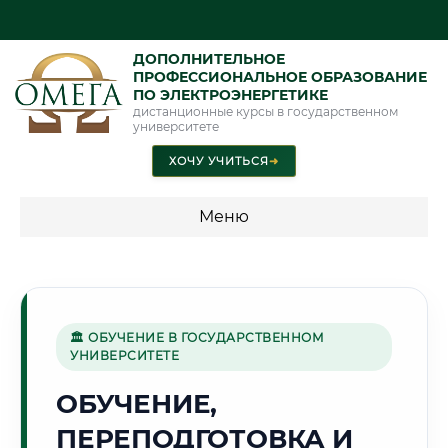
ДОПОЛНИТЕЛЬНОЕ
ПРОФЕССИОНАЛЬНОЕ ОБРАЗОВАНИЕ
ПО ЭЛЕКТРОЭНЕРГЕТИКЕ
дистанционные курсы в государственном
университете
ХОЧУ УЧИТЬСЯ
➜
Меню
💰 ПРОГРАММЫ И СТОИМОСТЬ
Стоимость по программам обучения "Электроэнергетика"
🏛 ОБУЧЕНИЕ В ГОСУДАРСТВЕННОМ
УНИВЕРСИТЕТЕ
🏔️
ОБУЧЕНИЕ,
ПЕРЕПОДГОТОВКА И
Г. ЧИТА