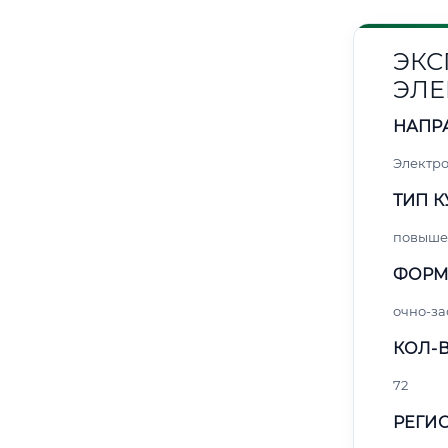
ЭКС
ЭЛЕ
НАПР
Электро
ТИП К
повыше
ФОРМ
очно-за
КОЛ-В
72
РЕГИО