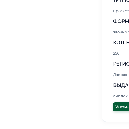
ТИП К
профес
ФОРМ
заочно 
КОЛ-В
256
РЕГИО
Дзержи
ВЫДА
диплом 
Узнать ц