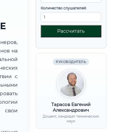
Количество слушателей:
Е
Рассчитать
неров,
нов на
альной
РУКОВОДИТЕЛЬ
ческих
твии с
льными
ровать
ологии
Тарасов Евгений
Александрович
 свои
Доцент, кандидат технических
наук
уатация