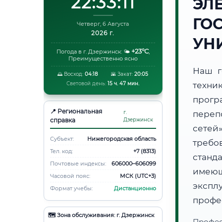
22:33:12
ЭЛ
ГО
Четверг, 6 Августа
2026 г.
УН
+23°C
Погода в г. Дзержинск:
🌤️
,
Преимущественно ясно
Наш г
🌅 Восход:
04:18
🌇 Закат:
20:05
Световой день:
15 ч. 47 мин.
техни
прогр
📍 Региональная
г.
переп
справка
Дзержинск
сетей
Субъект:
Нижегородская область
требо
Тел. код:
+7 (8313)
станд
Почтовые индексы:
606000–606099
имеющ
Часовой пояс:
МСК (UTC+3)
эксп
Формат учебы:
Дистанционно
профе
🗺️ Зона обслуживания: г. Дзержинск
Профес