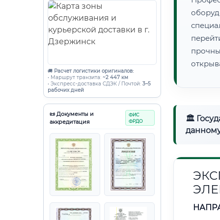
оборуд
специ
перейт
прочны
открыв
🚚
Расчет логистики оригиналов:
• Маршрут транзита:
~2 447 км
• Экспресс-доставка СДЭК / Почтой:
3–5
рабочих дней
📜 Документы и
ФИС
🏛 Госу
аккредитация
ФРДО
данному
ЭКС
ЭЛЕ
НАПР