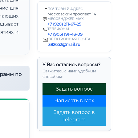
ние для
📍
ПОЧТОВЫЙ АДРЕС
Московский проспект, 14
лающих
💬
МЕССЕНДЖЕР MAX
адывает
+7 (920) 211-67-25
📞
ТЕЛЕФОНЫ
ятиях и
+7 (905) 191-43-09
✉️
ЭЛЕКТРОННАЯ ПОЧТА
382652@mail.ru
У Вас остались вопросы?
Свяжитесь с нами удобным
грамм по
способом:
Задать вопрос
Написать в Max
Задать вопрос в
Telegram