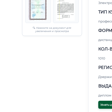
Электро
ТИП К
профес
🔍
Нажмите на документ для
ФОРМ
увеличения и просмотра
дистан
КОЛ-В
1010
РЕГИО
Дзержи
ВЫДА
диплом 
Узнать ц