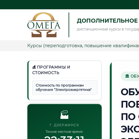
ДОПОЛНИТЕЛЬНОЕ 
дистанционные курсы в госуда
Курсы (переподготовка, повышение квалифика
💰 ПРОГРАММЫ И
СТОИМОСТЬ
🏛 ОБ
Стоимость по программам
ОБ
обучения "Электроэнергетика"
ПО
🏭
ПО
Г. ДЗЕРЖИНСК
ЭК
Точное местное время: