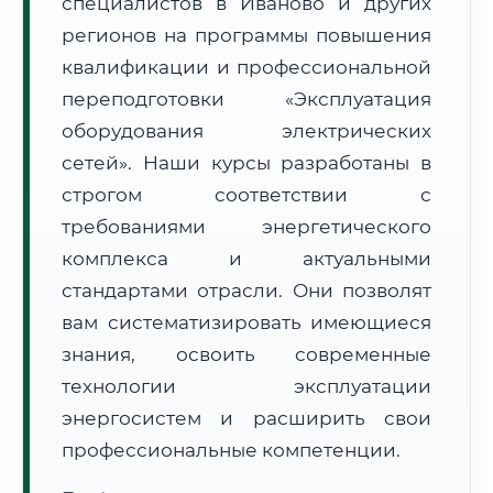
специалистов в Иваново и других
регионов на программы повышения
квалификации и профессиональной
переподготовки «Эксплуатация
оборудования электрических
🚚
Расчет логистики оригиналов:
сетей». Наши курсы разработаны в
• Маршрут транзита:
~2 575 км
• Экспресс-доставка СДЭК / Почтой:
4–6 рабочих дней
строгом соответствии с
требованиями энергетического
📜 Документы и аккредитация
ФИС ФРДО
комплекса и актуальными
стандартами отрасли. Они позволят
вам систематизировать имеющиеся
🔍
Нажмите на документ для увеличения и просмотра
знания, освоить современные
технологии эксплуатации
энергосистем и расширить свои
профессиональные компетенции.