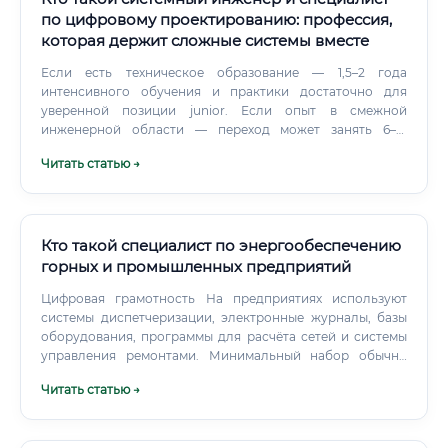
по цифровому проектированию: профессия,
которая держит сложные системы вместе
Если есть техническое образование — 1,5–2 года
интенсивного обучения и практики достаточно для
уверенной позиции junior. Если опыт в смежной
инженерной области — переход может занять 6–12
месяцев.
Читать статью →
Кто такой специалист по энергообеспечению
горных и промышленных предприятий
Цифровая грамотность На предприятиях используют
системы диспетчеризации, электронные журналы, базы
оборудования, программы для расчёта сетей и системы
управления ремонтами. Минимальный набор обычно
включает офисные программы, работу с таблицами,
Читать статью →
электронный документооборот и специализированные
приложения.