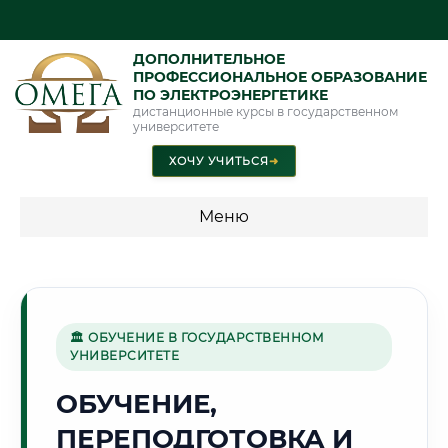
ДОПОЛНИТЕЛЬНОЕ
ПРОФЕССИОНАЛЬНОЕ ОБРАЗОВАНИЕ
ПО ЭЛЕКТРОЭНЕРГЕТИКЕ
дистанционные курсы в государственном
университете
ХОЧУ УЧИТЬСЯ
➜
Меню
💰 ПРОГРАММЫ И СТОИМОСТЬ
Стоимость по программам обучения "Электроэнергетика"
🏛 ОБУЧЕНИЕ В ГОСУДАРСТВЕННОМ
УНИВЕРСИТЕТЕ
🧵
ОБУЧЕНИЕ,
ПЕРЕПОДГОТОВКА И
Г. ИВАНОВО