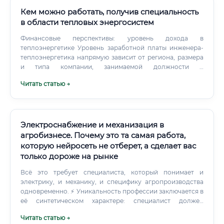
Кем можно работать, получив специальность
в области тепловых энергосистем
Финансовые перспективы: уровень дохода в
теплоэнергетике Уровень заработной платы инженера-
теплоэнергетика напрямую зависит от региона, размера
и типа компании, занимаемой должности и
накопленного опыта. Важно отметить, что в этой отрасли
Читать статью →
редко встречаются сверхвысокие зарплаты, как в IT, но
она предлагает стабильный и достойный доход. Доход
начинающего специалиста: Выпускник вуза без опыта
работы может рассчитывать на стартовую заработную
плату в диапазоне от 50 000 до 80 000 рублей в месяц в
Электроснабжение и механизация в
зависимости от региона.
агробизнесе. Почему это та самая работа,
которую нейросеть не отберет, а сделает вас
только дороже на рынке
Всё это требует специалиста, который понимает и
электрику, и механику, и специфику агропроизводства
одновременно. ⚡ Уникальность профессии заключается в
её синтетическом характере: специалист должен
разбираться в электротехнике, автоматике, гидравлике,
Читать статью →
пневматике, принципах работы сельскохозяйственных