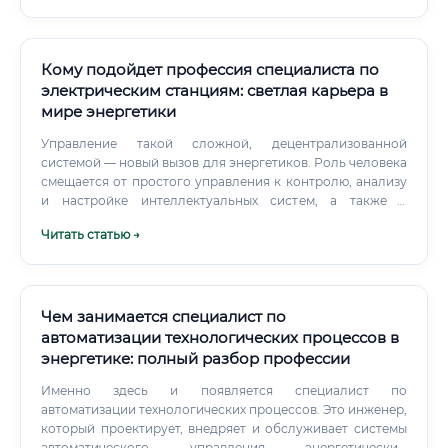
машин — и при этом понимать агрономические
процессы, которым эти системы служат.
Кому подойдет профессия специалиста по
электрическим станциям: светлая карьера в
мире энергетики
Управление такой сложной, децентрализованной
системой — новый вызов для энергетиков. Роль человека
смещается от простого управления к контролю, анализу
и настройке интеллектуальных систем, а также к
принятию решений в самых сложных ситуациях. Это
Читать статью →
значит, что в будущем профессия станет еще более
интеллектуальной, требующей междисциплинарных
знаний в области IT, аналитики и экологии.
Чем занимается специалист по
автоматизации технологических процессов в
энергетике: полный разбор профессии
Именно здесь и появляется специалист по
автоматизации технологических процессов. Это инженер,
который проектирует, внедряет и обслуживает системы
автоматического управления энергетическим