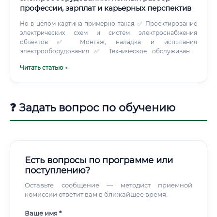
профессии, зарплат и карьерных перспектив
Но в целом картина примерно такая: ✅ Проектирование
электрических схем и систем электроснабжения
объектов ✅ Монтаж, наладка и испытания
электрооборудования ✅ Техническое обслуживание
трансформаторов, генераторов, двигателей ✅
Читать статью →
Проведение плановых и внеплановых ремонтов ✅
Диагностика неисправностей электрооборудования ✅
Контроль за соблюдением правил электробезопасности
✅ Разработка и согласование технической документации
❓ Задать вопрос по обучению
✅ Взаимодействие с энергоснабжающими
организациями ✅ Управление режимами работы
электрических сетей ✅ Участие в пусконаладочных
работах на новых объектах На промышленном
предприятии специалист может начинать день с обхода
оборудования и замеров показателей. Ближе к обеду —
Есть вопросы по программе или
согласование с подрядчиком графика ремонта.
поступлению?
Оставьте сообщение — методист приемной
комиссии ответит вам в ближайшее время.
Ваше имя *