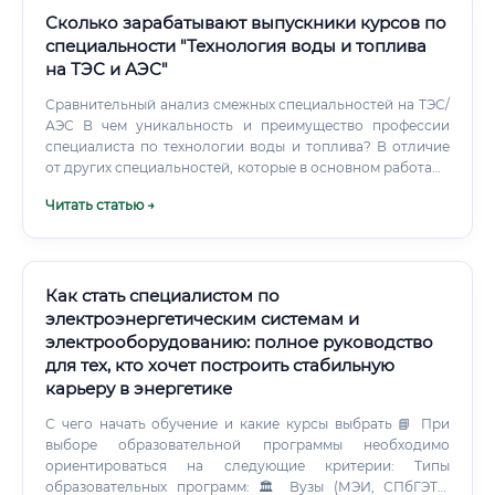
Сколько зарабатывают выпускники курсов по
специальности "Технология воды и топлива
на ТЭС и АЭС"
Сравнительный анализ смежных специальностей на ТЭС/
АЭС В чем уникальность и преимущество профессии
специалиста по технологии воды и топлива? В отличие
от других специальностей, которые в основном работают
с "симптомами" или поддерживают текущее состояние,
Читать статью →
химик-технолог работает с первопричиной
долговечности и эффективности станции. Он не просто
реагирует на поломку, а предотвращает ее на
молекулярном уровне.
Как стать специалистом по
электроэнергетическим системам и
электрооборудованию: полное руководство
для тех, кто хочет построить стабильную
карьеру в энергетике
С чего начать обучение и какие курсы выбрать 📘 При
выборе образовательной программы необходимо
ориентироваться на следующие критерии: Типы
образовательных программ: 🏛️ Вузы (МЭИ, СПбГЭТУ,