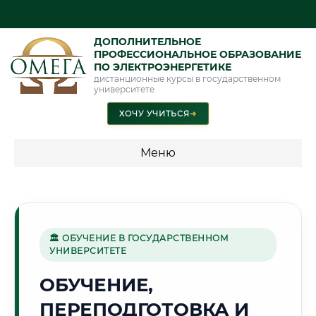
ДОПОЛНИТЕЛЬНОЕ
ПРОФЕССИОНАЛЬНОЕ ОБРАЗОВАНИЕ
ПО ЭЛЕКТРОЭНЕРГЕТИКЕ
дистанционные курсы в государственном
университете
ХОЧУ УЧИТЬСЯ
➜
Меню
💰 ПРОГРАММЫ И СТОИМОСТЬ
Стоимость по программам обучения "Электроэнергетика"
🏛 ОБУЧЕНИЕ В ГОСУДАРСТВЕННОМ
УНИВЕРСИТЕТЕ
🏔️
ОБУЧЕНИЕ,
ПЕРЕПОДГОТОВКА И
Г. КУЛЯБ