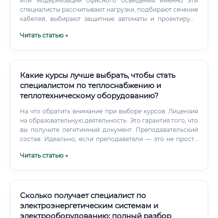
кадры через программы наставничества и стажировок, не
или модернизации офисного освещения именно эти
требуя предварительного опыта.
специалисты рассчитывают нагрузки, подбирают сечение
кабелей, выбирают защитные автоматы и проектируют
схемы электроснабжения. После проектирования
Читать статью →
наступает этап физической реализации: прокладка
кабельных линий, сборка электрощитов, установка
оборудования и, что самое важное, его наладка и
испытания перед вводом в эксплуатацию. Специалисты
следят за состоянием оборудования, проводят планово-
Какие курсы лучше выбрать, чтобы стать
предупредительные ремонты (ППР), выполняют замеры
специалистом по теплоснабжению и
параметров сети (напряжение, ток, сопротивление
теплотехническому оборудованию?
изоляции), чтобы предотвратить аварию до ее
возникновения.
На что обратить внимание при выборе курсов: Лицензия
на образовательную деятельность: Это гарантия того, что
вы получите легитимный документ. Преподавательский
состав: Идеально, если преподаватели — это не просто
теоретики, а практикующие инженеры.
Читать статью →
Сколько получает специалист по
электроэнергетическим системам и
электрооборудованию: полный разбор