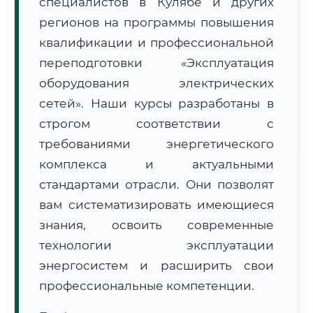
специалистов в Кулябе и других
регионов на программы повышения
квалификации и профессиональной
переподготовки «Эксплуатация
оборудования электрических
🚚
Расчет логистики оригиналов:
сетей». Наши курсы разработаны в
• Маршрут транзита:
~2 146 км
• Экспресс-доставка СДЭК / Почтой:
3–5 рабочих дней
строгом соответствии с
требованиями энергетического
📜 Документы и аккредитация
ФИС ФРДО
комплекса и актуальными
стандартами отрасли. Они позволят
вам систематизировать имеющиеся
🔍
Нажмите на документ для увеличения и просмотра
знания, освоить современные
технологии эксплуатации
энергосистем и расширить свои
профессиональные компетенции.