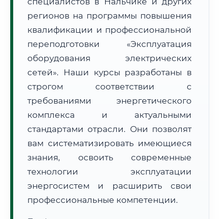
специалистов в Нальчике и других
регионов на программы повышения
квалификации и профессиональной
переподготовки «Эксплуатация
оборудования электрических
🚚
Расчет логистики оригиналов:
сетей». Наши курсы разработаны в
• Маршрут транзита:
~3 076 км
• Экспресс-доставка СДЭК / Почтой:
4–6 рабочих дней
строгом соответствии с
требованиями энергетического
📜 Документы и аккредитация
ФИС ФРДО
комплекса и актуальными
стандартами отрасли. Они позволят
вам систематизировать имеющиеся
🔍
Нажмите на документ для увеличения и просмотра
знания, освоить современные
технологии эксплуатации
энергосистем и расширить свои
профессиональные компетенции.