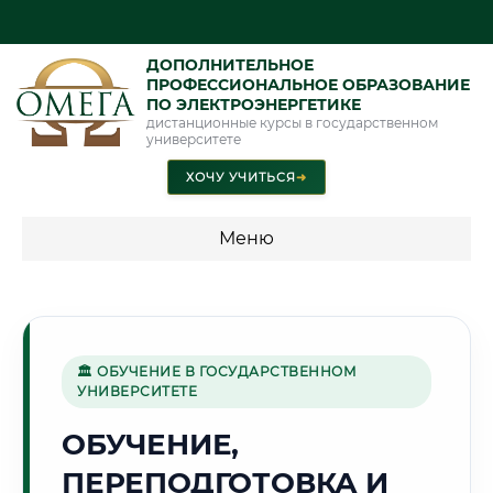
ДОПОЛНИТЕЛЬНОЕ
ПРОФЕССИОНАЛЬНОЕ ОБРАЗОВАНИЕ
ПО ЭЛЕКТРОЭНЕРГЕТИКЕ
дистанционные курсы в государственном
университете
ХОЧУ УЧИТЬСЯ
➜
Меню
💰 ПРОГРАММЫ И СТОИМОСТЬ
Стоимость по программам обучения "Электроэнергетика"
🏛 ОБУЧЕНИЕ В ГОСУДАРСТВЕННОМ
УНИВЕРСИТЕТЕ
🏔️
ОБУЧЕНИЕ,
ПЕРЕПОДГОТОВКА И
Г. НАЛЬЧИК