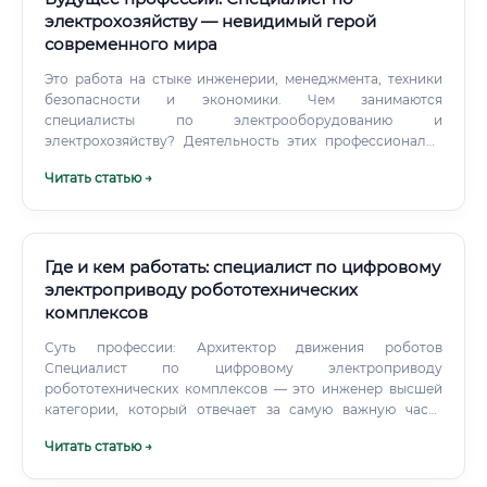
электрохозяйству — невидимый герой
современного мира
Это работа на стыке инженерии, менеджмента, техники
безопасности и экономики. Чем занимаются
специалисты по электрооборудованию и
электрохозяйству? Деятельность этих профессионалов
гораздо шире, чем просто замена перегоревших
Читать статью →
лампочек.
Где и кем работать: специалист по цифровому
электроприводу робототехнических
комплексов
Суть профессии: Архитектор движения роботов
Специалист по цифровому электроприводу
робототехнических комплексов — это инженер высшей
категории, который отвечает за самую важную часть
любого современного робота: его способность
Читать статью →
двигаться. Если представить робота как живой организм,
то микроконтроллер — это его мозг, а система