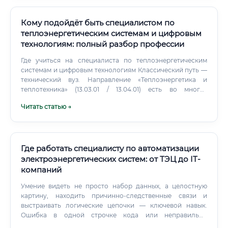
электропривода — это его нервная система и мышцы.
Именно этот специалист проектирует, настраивает и
программирует "мышцы" робота, обеспечивая их
Кому подойдёт быть специалистом по
точность, скорость, мощность и надежность.
теплоэнергетическим системам и цифровым
технологиям: полный разбор профессии
Где учиться на специалиста по теплоэнергетическим
системам и цифровым технологиям Классический путь —
технический вуз. Направление «Теплоэнергетика и
теплотехника» (13.03.01 / 13.04.01) есть во многих
российских университетах.
Читать статью →
Где работать специалисту по автоматизации
электроэнергетических систем: от ТЭЦ до IT-
компаний
Умение видеть не просто набор данных, а целостную
картину, находить причинно-следственные связи и
выстраивать логические цепочки — ключевой навык.
Ошибка в одной строчке кода или неправильно
выставленная уставка могут привести к миллионным