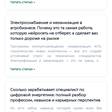
Читать статью →
убыткам.
Электроснабжение и механизация в
агробизнесе. Почему это та самая работа,
которую нейросеть не отберет, а сделает вас
только дороже на рынке
Программы импортозамещения, модернизация АПК,
строительство новых комплексов — всё это создаёт
устойчивый спрос на технических специалистов.
Электрификация и механизация — это не тренд, это
базовая инфраструктура, без которой современное
Читать статью →
сельское хозяйство невозможно. Специалист по
электроснабжению и механизации: 🔹 Работает в
отрасли, которая не подвержена кризисам
потребительского спроса (люди всегда едят) 🔹 Получает
стабильную зарплату с реальными перспективами роста
Сколько зарабатывает специалист по
🔹 Имеет социальный пакет, нередко — жильё и питание
цифровой энергетике: полный разбор
от работодателя 🔹 Востребован в любом регионе страны
профессии, навыков и карьерных перспектив
🔹 Работает с интересным и постоянно обновляющимся
оборудованием Карьерный рост: куда расти специалисту
Но есть набор навыков, который нужен всем без