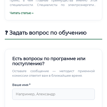
прямо, в чём главные преимущества именно этой
специальности. Специалисты по электроэнергетике
нужны буквально везде. Любое предприятие, любой
Читать статью →
объект, любой регион страны.
❓ Задать вопрос по обучению
Есть вопросы по программе или
поступлению?
Оставьте сообщение — методист приемной
комиссии ответит вам в ближайшее время.
Ваше имя *