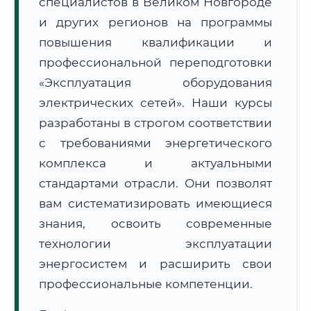
специалистов в Великом Новгороде
и других регионов на программы
повышения квалификации и
профессиональной переподготовки
«Эксплуатация оборудования
🚚
Расчет логистики оригиналов:
электрических сетей». Наши курсы
• Маршрут транзита:
~3 092 км
• Экспресс-доставка СДЭК / Почтой:
4–6 рабочих дней
разработаны в строгом соответствии
с требованиями энергетического
📜 Документы и аккредитация
ФИС ФРДО
комплекса и актуальными
стандартами отрасли. Они позволят
вам систематизировать имеющиеся
🔍
Нажмите на документ для увеличения и просмотра
знания, освоить современные
технологии эксплуатации
энергосистем и расширить свои
профессиональные компетенции.