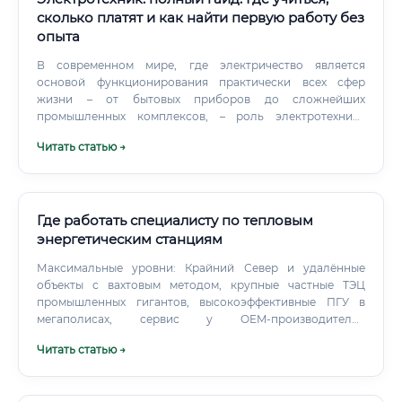
сколько платят и как найти первую работу без
опыта
В современном мире, где электричество является
основой функционирования практически всех сфер
жизни – от бытовых приборов до сложнейших
промышленных комплексов, – роль электротехника
трудно переоценить. Это фундаментальная профессия,
Читать статью →
обеспечивающая стабильность и безопасность
энергетической инфраструктуры. Суть работы
заключается в практическом применении законов
физики, касающихся электрического тока, для решения
конкретных задач.
Где работать специалисту по тепловым
энергетическим станциям
Максимальные уровни: Крайний Север и удалённые
объекты с вахтовым методом, крупные частные ТЭЦ
промышленных гигантов, высокоэффективные ПГУ в
мегаполисах, сервис у OEM-производителей
(пусконаладка и шеф-надзор). Как начать карьеру:
Читать статью →
образование, сроки освоения, первые шаги Оптимальные
образовательные траектории: Высшее образование:
направления «Теплоэнергетика и теплотехника»,