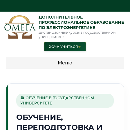
ДОПОЛНИТЕЛЬНОЕ
ПРОФЕССИОНАЛЬНОЕ ОБРАЗОВАНИЕ
ПО ЭЛЕКТРОЭНЕРГЕТИКЕ
дистанционные курсы в государственном
университете
ХОЧУ УЧИТЬСЯ
➜
Меню
💰 ПРОГРАММЫ И СТОИМОСТЬ
Стоимость по программам обучения "Электроэнергетика"
🏛 ОБУЧЕНИЕ В ГОСУДАРСТВЕННОМ
УНИВЕРСИТЕТЕ
🏰
ОБУЧЕНИЕ,
ПЕРЕПОДГОТОВКА И
Г. ВЕЛИКИЙ НОВГОРОД