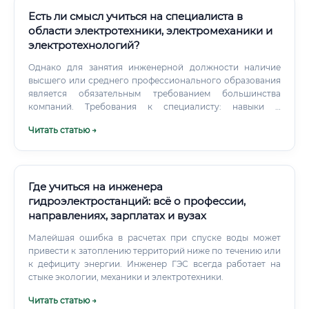
«Электроэнергетика и электротехника» (профиль
«Тепловые электрические станции», «Парогазовые
Есть ли смысл учиться на специалиста в
установки», «Промышленная теплоэнергетика»).
области электротехники, электромеханики и
электротехнологий?
Однако для занятия инженерной должности наличие
высшего или среднего профессионального образования
является обязательным требованием большинства
компаний. Требования к специалисту: навыки и
документация Для успешной работы в этой сфере
Читать статью →
необходим комплексный набор как технических, так и
личностных качеств. Таблица ключевых навыков
специалиста Документы, требуемые для
трудоустройства: Диплом об образовании: высшем или
среднем профессиональном по профильной
Где учиться на инженера
специальности.
гидроэлектростанций: всё о профессии,
направлениях, зарплатах и вузах
Малейшая ошибка в расчетах при спуске воды может
привести к затоплению территорий ниже по течению или
к дефициту энергии. Инженер ГЭС всегда работает на
стыке экологии, механики и электротехники.
Читать статью →