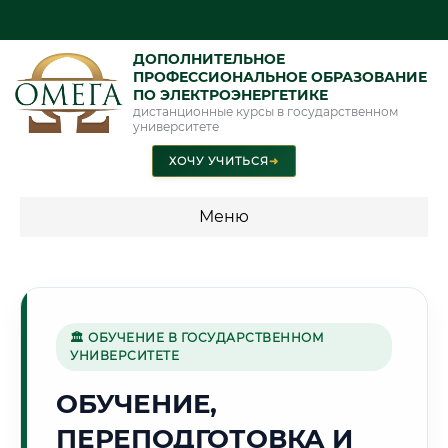
ДОПОЛНИТЕЛЬНОЕ
ПРОФЕССИОНАЛЬНОЕ ОБРАЗОВАНИЕ
ПО ЭЛЕКТРОЭНЕРГЕТИКЕ
дистанционные курсы в государственном
университете
ХОЧУ УЧИТЬСЯ
➜
Меню
💰 ПРОГРАММЫ И СТОИМОСТЬ
Стоимость по программам обучения "Электроэнергетика"
🏛 ОБУЧЕНИЕ В ГОСУДАРСТВЕННОМ
УНИВЕРСИТЕТЕ
🌟
ОБУЧЕНИЕ,
ПЕРЕПОДГОТОВКА И
Г. АСТАНА