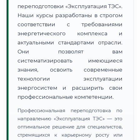
переподготовки «Эксплуатация ТЭС».
Наши курсы разработаны в строгом
соответствии с требованиями
энергетического комплекса и
актуальными стандартами отрасли.
🚚
Расчет логистики оригиналов:
• Маршрут транзита:
~877 км
Они позволят вам
• Экспресс-доставка СДЭК / Почтой:
1–2 рабочих дня
систематизировать имеющиеся
📜 Документы и аккредитация
знания, освоить современные
ФИС ФРДО
технологии эксплуатации
энергосистем и расширить свои
профессиональные компетенции.
🔍
Нажмите на документ для увеличения и просмотра
Профессиональная переподготовка по
направлению «Эксплуатация ТЭС» — это
оптимальное решение для специалистов,
стремящихся к карьерному росту или