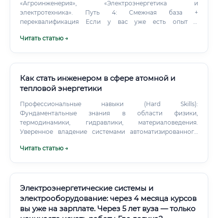
«Агроинженерия», «Электроэнергетика и
электротехника». Путь 4: Смежная база +
переквалификация Если у вас уже есть опыт в
электротехнике, строительстве, механике — достаточно
Читать статью →
пройти курсы переквалификации, срок 1–3 месяца.
Как стать инженером в сфере атомной и
тепловой энергетики
Профессиональные навыки (Hard Skills):
Фундаментальные знания в области физики,
термодинамики, гидравлики, материаловедения.
Уверенное владение системами автоматизированного
проектирования (САПР/CAD): AutoCAD, КОМПАС-3D,
Читать статью →
Revit, Aveva.
Электроэнергетические системы и
электрооборудование: через 4 месяца курсов
вы уже на зарплате. Через 5 лет вуза — только