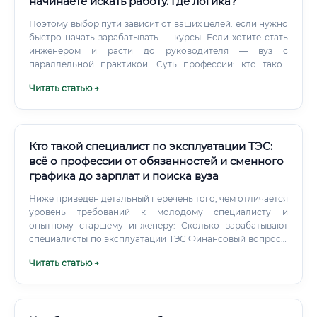
начинаете искать работу. Где логика?
Поэтому выбор пути зависит от ваших целей: если нужно
быстро начать зарабатывать — курсы. Если хотите стать
инженером и расти до руководителя — вуз с
параллельной практикой. Суть профессии: кто такой
специалист по электроэнергетическим системам
Читать статью →
Электроэнергетика — это кровеносная система
современной цивилизации.
Кто такой специалист по эксплуатации ТЭС:
всё о профессии от обязанностей и сменного
графика до зарплат и поиска вуза
Ниже приведен детальный перечень того, чем отличается
уровень требований к молодому специалисту и
опытному старшему инженеру: Сколько зарабатывают
специалисты по эксплуатации ТЭС Финансовый вопрос в
энергетике отличается стабильностью и понятной
Читать статью →
системой индексаций. Доход специалиста напрямую
зависит от его квалификационного разряда, занимаемой
должности, региона присутствия объекта и наличия
сменных надбавок.