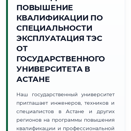
Точное местное время:
ПОВЫШЕНИЕ
14:44:01
КВАЛИФИКАЦИИ ПО
Пятница, 7 Августа
СПЕЦИАЛЬНОСТИ
2026 г.
ЭКСПЛУАТАЦИЯ ТЭС
+25°C
Погода в г. Астана:
☀️
,
Ясно
ОТ
🌅 Восход:
04:48
🌇 Закат:
19:51
Световой день:
15 ч. 3 мин.
ГОСУДАРСТВЕННОГО
УНИВЕРСИТЕТА В
📍 Региональная справка
г. Астана
АСТАНЕ
Субъект:
Республика Казахстан
Тел. код:
+7 (7172)
Наш государственный университет
Почтовые индексы:
010000–010015
приглашает инженеров, техников и
Часовой пояс:
UTC+5
Формат учебы:
специалистов в Астане и других
Дистанционно
регионов на программы повышения
🗺️ Зона обслуживания: г. Астана
квалификации и профессиональной