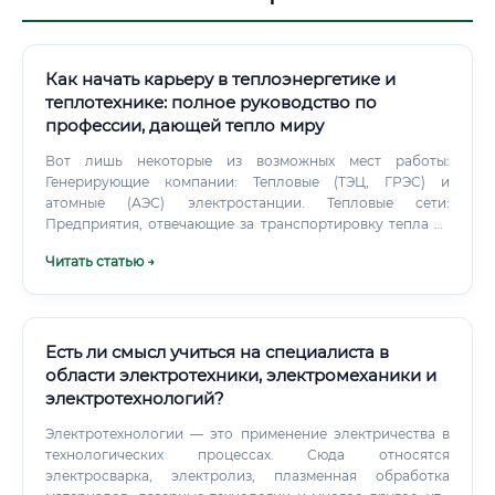
Как начать карьеру в теплоэнергетике и
теплотехнике: полное руководство по
профессии, дающей тепло миру
Вот лишь некоторые из возможных мест работы:
Генерирующие компании: Тепловые (ТЭЦ, ГРЭС) и
атомные (АЭС) электростанции. Тепловые сети:
Предприятия, отвечающие за транспортировку тепла от
ТЭЦ до потребителей по магистральным трубам.
Читать статью →
Промышленные предприятия: Практически любой завод
(металлургический, химический, пищевой) имеет
собственное энергетическое хозяйство.
Есть ли смысл учиться на специалиста в
области электротехники, электромеханики и
электротехнологий?
Электротехнологии — это применение электричества в
технологических процессах. Сюда относятся
электросварка, электролиз, плазменная обработка