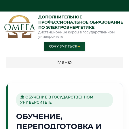
ДОПОЛНИТЕЛЬНОЕ
ПРОФЕССИОНАЛЬНОЕ ОБРАЗОВАНИЕ
ПО ЭЛЕКТРОЭНЕРГЕТИКЕ
дистанционные курсы в государственном
университете
ХОЧУ УЧИТЬСЯ
➜
Меню
💰 ПРОГРАММЫ И СТОИМОСТЬ
Стоимость по программам обучения "Электроэнергетика"
🏛 ОБУЧЕНИЕ В ГОСУДАРСТВЕННОМ
УНИВЕРСИТЕТЕ
🦅
ОБУЧЕНИЕ,
ПЕРЕПОДГОТОВКА И
Г. ОРЁЛ