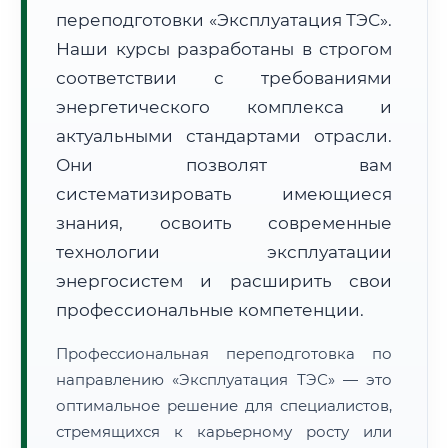
переподготовки «Эксплуатация ТЭС».
Наши курсы разработаны в строгом
соответствии с требованиями
энергетического комплекса и
актуальными стандартами отрасли.
🚚
Расчет логистики оригиналов:
• Маршрут транзита:
~3 013 км
Они позволят вам
• Экспресс-доставка СДЭК / Почтой:
4–6 рабочих дней
систематизировать имеющиеся
📜 Документы и аккредитация
знания, освоить современные
ФИС ФРДО
технологии эксплуатации
энергосистем и расширить свои
профессиональные компетенции.
🔍
Нажмите на документ для увеличения и просмотра
Профессиональная переподготовка по
направлению «Эксплуатация ТЭС» — это
оптимальное решение для специалистов,
стремящихся к карьерному росту или