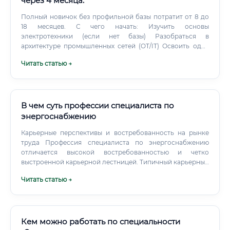
через 4 месяца.
Полный новичок без профильной базы потратит от 8 до
18 месяцев. С чего начать: Изучить основы
электротехники (если нет базы) Разобраться в
архитектуре промышленных сетей (OT/IT) Освоить одну
SCADA-систему (например, бесплатная версия Ignition)
Читать статью →
Изучить протокол Modbus и базовые принципы IEC 61850
Написать первый небольшой проект — например,
систему мониторинга мини-сети Какие курсы лучше
выбрать 🎓 При выборе курса обращайте внимание на
следующие критерии: Форматы обучения: ✅ Онлайн-
В чем суть профессии специалиста по
курсы (Stepik, Skillbox, «Нетология», «Яндекс Практикум»
энергоснабжению
— ищите направления АСУ ТП / промышленная
Карьерные перспективы и востребованность на рынке
автоматизация / цифровая энергетика) ✅ Корпоративные
труда Профессия специалиста по энергоснабжению
учебные центры при Schneider Electric, Siemens, ABB ✅
отличается высокой востребованностью и четко
Программы повышения квалификации при ведущих
выстроенной карьерной лестницей. Типичный карьерный
технических университетах (НИУ «МЭИ», МФТИ, УрФУ,
трек выглядит следующим образом: Инженер 3-й
СПбПУ) ✅ Международные сертификации: ISA (CSSA,
Читать статью →
категории → Инженер 2-й категории → Инженер 1-й
CAP), GICSP (кибербезопасность АСУ ТП) Сколько
категории → Ведущий инженер → Начальник сектора/
зарабатывают выпускники курсов и как быстро окупается
группы → Начальник отдела/службы → Заместитель
обучение 💸 Стоимость курсов и окупаемость: ✅ Вывод:
главного энергетика → Главный энергетик предприятия.
обучение в цифровой энергетике — одна из наиболее
Кем можно работать по специальности
быстро окупаемых инвестиций на рынке