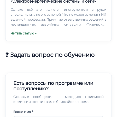
дополнительного профессионального образования.
«Электроэнергетические системы и сети»
Однако всё это является инструментом в руках
специалиста, а не его заменой. Что не может заменить ИИ
в данной профессии: Принятие ответственных решений в
нестандартных аварийных ситуациях Физическое
присутствие при монтажных, ремонтных и
Читать статью →
пусконаладочных работах Взаимодействие с людьми:
персоналом, заказчиками, регуляторами Творческое
проектирование уникальных энергосистем Управление
командой и организация производственных процессов
❓ Задать вопрос по обучению
Профессия трансформируется: инженеры будущего
будут работать с цифровыми двойниками энергосистем,
управлять интеллектуальными сетями и заниматься
интеграцией возобновляемых источников энергии. Это
создаёт новые возможности для роста, а не угрозу
исчезновения.
Есть вопросы по программе или
поступлению?
Оставьте сообщение — методист приемной
комиссии ответит вам в ближайшее время.
Ваше имя *