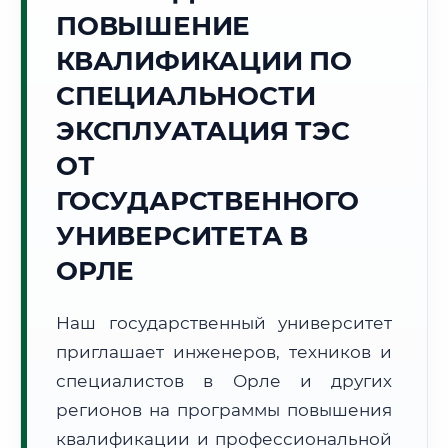
Точное местное время:
ПОВЫШЕНИЕ
07:00:08
КВАЛИФИКАЦИИ ПО
Пятница, 7 Августа
СПЕЦИАЛЬНОСТИ
2026 г.
ЭКСПЛУАТАЦИЯ ТЭС
+22°C
Погода в г. Орёл:
🌤️
,
Преимущественно ясно
ОТ
🌅 Восход:
05:03
🌇 Закат:
20:19
Световой день:
15 ч. 16 мин.
ГОСУДАРСТВЕННОГО
УНИВЕРСИТЕТА В
📍 Региональная справка
г. Орёл
ОРЛЕ
Субъект:
Орловская область
Тел. код:
+7 (4862)
Наш государственный университет
Почтовые индексы:
302000–302999
приглашает инженеров, техников и
Часовой пояс:
МСК (UTC+3)
Формат учебы:
специалистов в Орле и других
Дистанционно
регионов на программы повышения
🗺️ Зона обслуживания: г. Орёл
квалификации и профессиональной