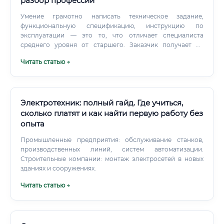
разбор профессии
Умение грамотно написать техническое задание,
функциональную спецификацию, инструкцию по
эксплуатации — это то, что отличает специалиста
среднего уровня от старшего. Заказчик получает не
только работающую систему, но и документы на неё.
Читать статью →
Английский язык: Большинство технической
документации по оборудованию — на английском.
Электротехник: полный гайд. Где учиться,
сколько платят и как найти первую работу без
опыта
Промышленные предприятия: обслуживание станков,
производственных линий, систем автоматизации.
Строительные компании: монтаж электросетей в новых
зданиях и сооружениях.
Читать статью →