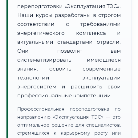
переподготовки «Эксплуатация ТЭС».
Наши курсы разработаны в строгом
соответствии с требованиями
энергетического комплекса и
актуальными стандартами отрасли.
🚚
Расчет логистики оригиналов:
• Маршрут транзита:
~2 879 км
Они позволят вам
• Экспресс-доставка СДЭК / Почтой:
4–6 рабочих дней
систематизировать имеющиеся
📜 Документы и аккредитация
знания, освоить современные
ФИС ФРДО
технологии эксплуатации
энергосистем и расширить свои
профессиональные компетенции.
🔍
Нажмите на документ для увеличения и просмотра
Профессиональная переподготовка по
направлению «Эксплуатация ТЭС» — это
оптимальное решение для специалистов,
стремящихся к карьерному росту или