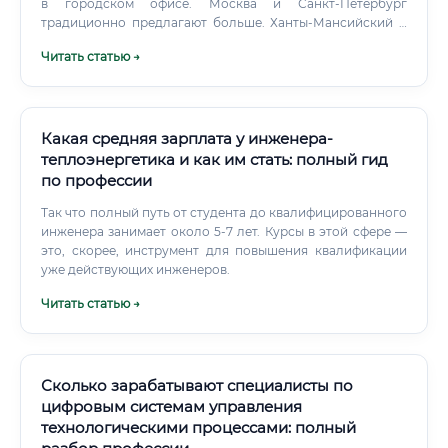
в городском офисе. Москва и Санкт-Петербург
традиционно предлагают больше. Ханты-Мансийский и
Ямало-Ненецкий автономные округа дают отличные
Читать статью →
зарплаты при более скромном прожиточном минимуме.
Какая средняя зарплата у инженера-
теплоэнергетика и как им стать: полный гид
по профессии
Так что полный путь от студента до квалифицированного
инженера занимает около 5-7 лет. Курсы в этой сфере —
это, скорее, инструмент для повышения квалификации
уже действующих инженеров.
Читать статью →
Сколько зарабатывают специалисты по
цифровым системам управления
технологическими процессами: полный