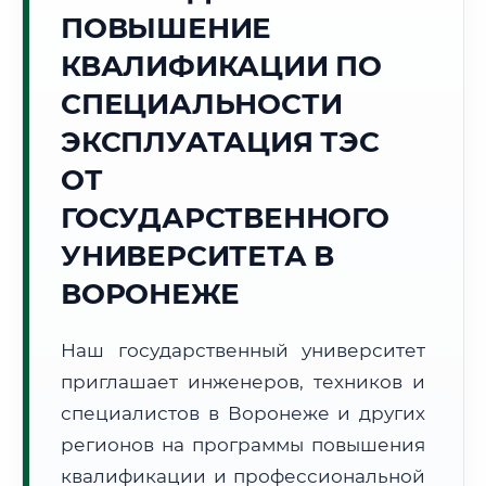
Точное местное время:
ПОВЫШЕНИЕ
22:59:56
КВАЛИФИКАЦИИ ПО
Пятница, 7 Августа
СПЕЦИАЛЬНОСТИ
2026 г.
ЭКСПЛУАТАЦИЯ ТЭС
+29°C
Погода в г. Воронеж:
☀️
,
Ясно
ОТ
🌅 Восход:
04:55
🌇 Закат:
20:02
Световой день:
15 ч. 7 мин.
ГОСУДАРСТВЕННОГО
УНИВЕРСИТЕТА В
📍 Региональная справка
г. Воронеж
ВОРОНЕЖЕ
Субъект:
Воронежская область
Тел. код:
+7 (473)
Наш государственный университет
Почтовые индексы:
394000–394999
приглашает инженеров, техников и
Часовой пояс:
МСК (UTC+3)
Формат учебы:
специалистов в Воронеже и других
Дистанционно
регионов на программы повышения
🗺️ Зона обслуживания: г. Воронеж
квалификации и профессиональной