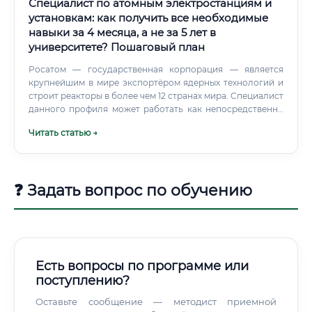
Специалист по атомным электростанциям и
установкам: как получить все необходимые
навыки за 4 месяца, а не за 5 лет в
университете? Пошаговый план
Росатом — государственная корпорация — является
крупнейшим в мире экспортёром ядерных технологий и
строит реакторы в более чем 12 странах мира. Специалист
данного профиля может работать как непосредственно
на АЭС, так и в научно-исследовательских институтах,
Читать статью →
проектных организациях, органах ядерного надзора, а
также в компаниях, обслуживающих атомное
оборудование.
❓ Задать вопрос по обучению
Есть вопросы по программе или
поступлению?
Оставьте сообщение — методист приемной