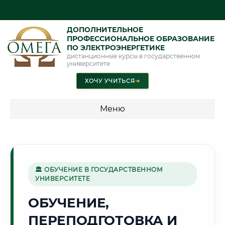
ДОПОЛНИТЕЛЬНОЕ
ПРОФЕССИОНАЛЬНОЕ ОБРАЗОВАНИЕ
ПО ЭЛЕКТРОЭНЕРГЕТИКЕ
дистанционные курсы в государственном
университете
ХОЧУ УЧИТЬСЯ
➜
Меню
💰 ПРОГРАММЫ И СТОИМОСТЬ
Стоимость по программам обучения "Электроэнергетика"
🏛 ОБУЧЕНИЕ В ГОСУДАРСТВЕННОМ
УНИВЕРСИТЕТЕ
🏘️
ОБУЧЕНИЕ,
ПЕРЕПОДГОТОВКА И
Г. ВОРОНЕЖ