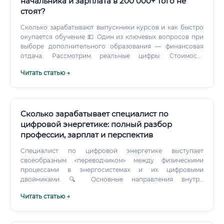
начальника и зарплата в 200 000+ того не
стоят?
Сколько зарабатывают выпускники курсов и как быстро
окупается обучение 💵 Один из ключевых вопросов при
выборе дополнительного образования — финансовая
отдача. Рассмотрим реальные цифры: Стоимость
обучения: Расчёт окупаемости для выпускника курсов:
Читать статью →
Предположим, специалист вложил 80 000 ₽ в курсы
переподготовки и вышел на работу с зарплатой 75 000 ₽
в месяц.
Сколько зарабатывает специалист по
цифровой энергетике: полный разбор
профессии, зарплат и перспектив
Специалист по цифровой энергетике выступает
своеобразным «переводчиком» между физическими
процессами в энергосистемах и их цифровыми
двойниками. 🔍 Основные направления внутри
профессии: Умные сети (Smart Grid) — проектирование и
Читать статью →
эксплуатация интеллектуальных электросетей Цифровые
подстанции — внедрение протокола МЭК 61850,
цифровых релейных защит Предиктивная аналитика —