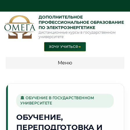
ДОПОЛНИТЕЛЬНОЕ
ПРОФЕССИОНАЛЬНОЕ ОБРАЗОВАНИЕ
ПО ЭЛЕКТРОЭНЕРГЕТИКЕ
дистанционные курсы в государственном
университете
ХОЧУ УЧИТЬСЯ
➜
Меню
💰 ПРОГРАММЫ И СТОИМОСТЬ
Стоимость по программам обучения "Электроэнергетика"
🏛 ОБУЧЕНИЕ В ГОСУДАРСТВЕННОМ
УНИВЕРСИТЕТЕ
🐻
ОБУЧЕНИЕ,
ПЕРЕПОДГОТОВКА И
Г. ЯРОСЛАВЛЬ