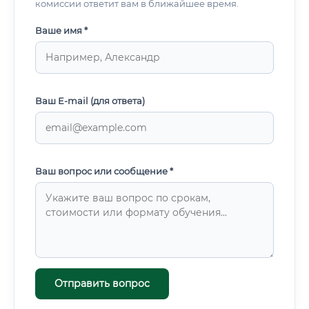
комиссии ответит вам в ближайшее время.
энергетиками ✅ Участие в пилотных проектах по
цифровизации энергосистем ⚠️ Важно: в крупных
Ваше имя *
компаниях обязанности строго разделены — один
специалист занимается только аналитикой данных,
другой — проектированием, третий —
кибербезопасностью.
Ваш E-mail (для ответа)
Ваш вопрос или сообщение *
Отправить вопрос