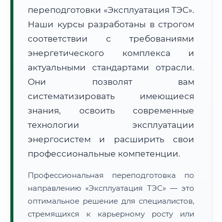
переподготовки «Эксплуатация ТЭС».
Наши курсы разработаны в строгом
соответствии с требованиями
энергетического комплекса и
актуальными стандартами отрасли.
🚚
Расчет логистики оригиналов:
• Маршрут транзита:
~2 624 км
Они позволят вам
• Экспресс-доставка СДЭК / Почтой:
4–6 рабочих дней
систематизировать имеющиеся
📜 Документы и аккредитация
знания, освоить современные
ФИС ФРДО
технологии эксплуатации
энергосистем и расширить свои
профессиональные компетенции.
🔍
Нажмите на документ для увеличения и просмотра
Профессиональная переподготовка по
направлению «Эксплуатация ТЭС» — это
оптимальное решение для специалистов,
стремящихся к карьерному росту или