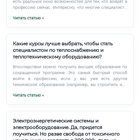
есть реальное окно возможностей для тех, кто войдёт в
профессию сейчас. Интересно, что многие специалисты
совмещают несколько направлений.
Читать статью →
Какие курсы лучше выбрать, чтобы стать
специалистом по теплоснабжению и
теплотехническому оборудованию?
Впоследствии можно получить высшее образование по
сокращенной программе. Это самый быстрый способ
войти в профессию, если у вас уже есть другое
техническое образование (например, вы строитель или
механик). Курсы позволяют за несколько месяцев
Читать статью →
освоить основы и получить диплом о
профпереподготовке, дающий право на ведение новой
деятельности.
Электроэнергетические системы и
электрооборудование. Да, придется
поучиться. Но разве свобода от токсичного