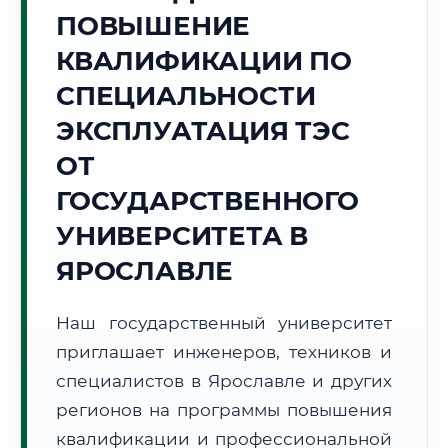
Точное местное время:
ПОВЫШЕНИЕ
12:13:52
КВАЛИФИКАЦИИ ПО
Воскресенье, 9 Августа
СПЕЦИАЛЬНОСТИ
2026 г.
ЭКСПЛУАТАЦИЯ ТЭС
+19°C
Погода в г. Ярославль:
🌤️
,
Преимущественно ясно
ОТ
🌅 Восход:
04:32
🌇 Закат:
20:19
Световой день:
15 ч. 47 мин.
ГОСУДАРСТВЕННОГО
УНИВЕРСИТЕТА В
📍 Региональная справка
г. Ярославль
ЯРОСЛАВЛЕ
Субъект:
Ярославская область
Тел. код:
+7 (4852)
Наш государственный университет
Почтовые индексы:
150000–150999
приглашает инженеров, техников и
Часовой пояс:
МСК (UTC+3)
Формат учебы:
специалистов в Ярославле и других
Дистанционно
регионов на программы повышения
🗺️ Зона обслуживания: г. Ярославль
квалификации и профессиональной