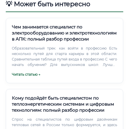
💡 Может быть интересно
Чем занимается специалист по
электрооборудованию и электротехнологиям
в АПК: полный разбор профессии
Образовательный трек: как войти в профессию Есть
несколько путей для старта карьеры в этой области.
Сравнительная таблица путей входа в профессию С чего
начать обучение? Для выпускников школ: Лучший
вариант – поступление в аграрный или технический вуз
Читать статью →
на специальности "Агроинженерия" (профиль
"Электрооборудование и электротехнологии"),
"Электроэнергетика и электротехника".
Кому подойдёт быть специалистом по
теплоэнергетическим системам и цифровым
технологиям: полный разбор профессии
Спрос на специалистов по цифровым двойникам
тепловых сетей в России только формируется, и здесь