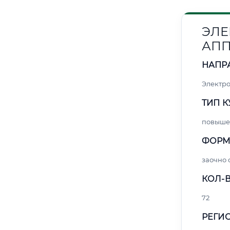
ЭЛЕ
АПП
НАПР
Электро
ТИП К
повыше
ФОРМ
заочно 
КОЛ-В
72
РЕГИО