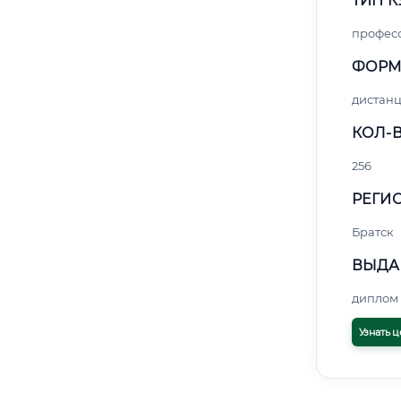
ТИП К
профес
ФОРМ
дистан
КОЛ-В
256
РЕГИО
Братск
ВЫДА
диплом 
Узнать ц