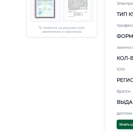
Электро
ТИП К
профес
🔍
Нажмите на документ для
увеличения и просмотра
ФОРМ
заочно 
КОЛ-В
1010
РЕГИО
Братск
ВЫДА
диплом 
Узнать ц