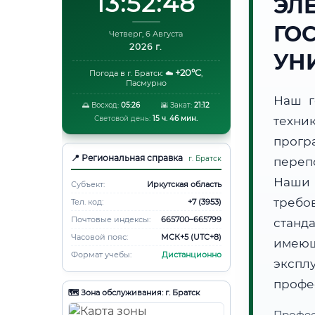
13:52:49
ЭЛ
ГО
Четверг, 6 Августа
2026 г.
УН
+20°C
Погода в г. Братск:
☁️
,
Пасмурно
Наш г
🌅 Восход:
05:26
🌇 Закат:
21:12
Световой день:
15 ч. 46 мин.
техни
прогр
📍 Региональная справка
г. Братск
переп
Наши
Субъект:
Иркутская область
требо
Тел. код:
+7 (3953)
Почтовые индексы:
665700–665799
станд
Часовой пояс:
МСК+5 (UTC+8)
имеющ
Формат учебы:
Дистанционно
эксп
профе
🗺️ Зона обслуживания: г. Братск
Профес