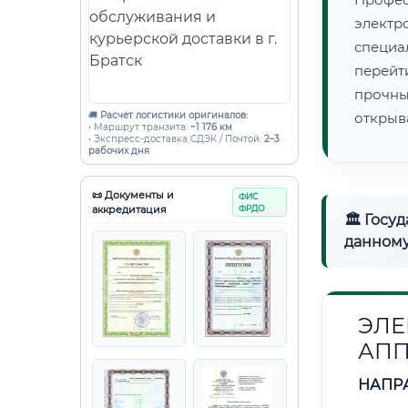
элект
специ
перейт
прочны
🚚
Расчет логистики оригиналов:
открыв
• Маршрут транзита:
~1 176 км
• Экспресс-доставка СДЭК / Почтой:
2–3
рабочих дня
📜 Документы и
ФИС
аккредитация
ФРДО
🏛 Госу
данному
ЭЛЕ
АПП
НАПР