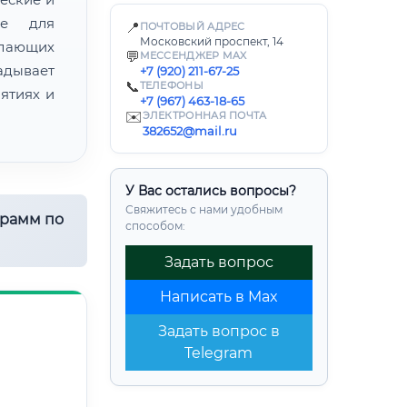
ие для
📍
ПОЧТОВЫЙ АДРЕС
Московский проспект, 14
лающих
💬
МЕССЕНДЖЕР MAX
адывает
+7 (920) 211-67-25
📞
ТЕЛЕФОНЫ
ятиях и
+7 (967) 463-18-65
✉️
ЭЛЕКТРОННАЯ ПОЧТА
382652@mail.ru
У Вас остались вопросы?
Свяжитесь с нами удобным
грамм по
способом:
Задать вопрос
Написать в Max
Задать вопрос в
Telegram