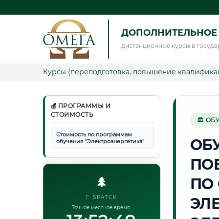
ДОПОЛНИТЕЛЬНОЕ 
дистанционные курсы в госуда
Курсы (переподготовка, повышение квалифика
💰 ПРОГРАММЫ И
СТОИМОСТЬ
🏛 ОБ
Стоимость по программам
ОБ
обучения "Электроэнергетика"
ПО
🌲
ПО
Г. БРАТСК
ЭЛ
Точное местное время: