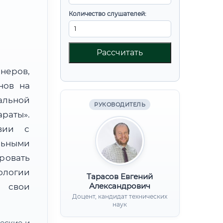
Количество слушателей:
Рассчитать
неров,
нов на
альной
РУКОВОДИТЕЛЬ
раты».
вии с
льными
ровать
ологии
Тарасов Евгений
Александрович
 свои
Доцент, кандидат технических
наук
еские и