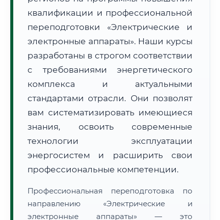
квалификации и профессиональной
переподготовки «Электрические и
электронные аппараты». Наши курсы
разработаны в строгом соответствии
с требованиями энергетического
🚚
Расчет логистики оригиналов:
• Маршрут транзита:
~1 797 км
комплекса и актуальными
• Экспресс-доставка СДЭК / Почтой:
3–4 рабочих дня
стандартами отрасли. Они позволят
📜 Документы и аккредитация
ФИС ФРДО
вам систематизировать имеющиеся
знания, освоить современные
технологии эксплуатации
🔍
Нажмите на документ для увеличения и просмотра
энергосистем и расширить свои
профессиональные компетенции.
Профессиональная переподготовка по
направлению «Электрические и
электронные аппараты» — это