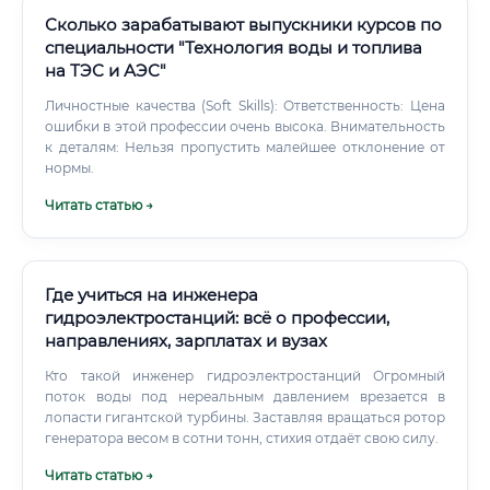
первый опыт и нередко ведёт к прямому трудоустройству
Стажировки в проектных и сервисных организациях
Сколько зарабатывают выпускники курсов по
Работа в должности техника или электромонтёра с
специальности "Технология воды и топлива
последующим профессиональным ростом до
на ТЭС и АЭС"
инженерной позиции Главное условие — наличие
профильного образования и желание учиться
Личностные качества (Soft Skills): Ответственность: Цена
непосредственно на производстве.
ошибки в этой профессии очень высока. Внимательность
к деталям: Нельзя пропустить малейшее отклонение от
нормы.
Читать статью →
Где учиться на инженера
гидроэлектростанций: всё о профессии,
направлениях, зарплатах и вузах
Кто такой инженер гидроэлектростанций Огромный
поток воды под нереальным давлением врезается в
лопасти гигантской турбины. Заставляя вращаться ротор
генератора весом в сотни тонн, стихия отдаёт свою силу.
Читать статью →