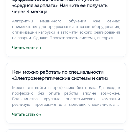
«средняя зарплата». Начните ее получать
через 4 месяца.
Алгоритмы машинного обучения уже сейчас
применяются для предсказания отказов оборудования,
оптимизации нагрузки и автоматического реагирования
на аварии. Однако: Проектировать системы, внедрять их
и нести ответственность за безопасность объекта должен
Читать статью →
человек Взаимодействие с надзорными органами,
сертификация оборудования, принятие нестандартных
решений — вне зоны автоматизации ИИ требует
специалистов для его настройки, обучения и
сопровождения в энергетическом контексте ✅ Вывод: ИИ
Кем можно работать по специальности
создаёт новые задачи для специалистов по цифровой
«Электроэнергетические системы и сети»
энергетике, а не упраздняет их. Те, кто освоит работу с AI-
Можно ли войти в профессию без опыта Да, вход в
инструментами в энергетике, будут наиболее
профессию без опыта работы вполне возможен.
востребованными и высокооплачиваемыми.
Большинство крупных энергетических компаний
реализуют программы для молодых специалистов и
выпускников вузов. Наиболее распространённые
Читать статью →
варианты: Программы молодых специалистов в ПАО
«Россети», ПАО «РусГидро», Росатоме Производственная
практика ещё в период обучения — позволяет получить