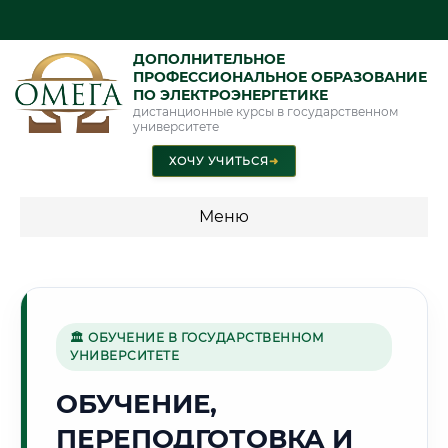
ДОПОЛНИТЕЛЬНОЕ
ПРОФЕССИОНАЛЬНОЕ ОБРАЗОВАНИЕ
ПО ЭЛЕКТРОЭНЕРГЕТИКЕ
дистанционные курсы в государственном
университете
ХОЧУ УЧИТЬСЯ
➜
Меню
💰 ПРОГРАММЫ И СТОИМОСТЬ
Стоимость по программам обучения "Электроэнергетика"
🏛 ОБУЧЕНИЕ В ГОСУДАРСТВЕННОМ
УНИВЕРСИТЕТЕ
🏭
ОБУЧЕНИЕ,
ПЕРЕПОДГОТОВКА И
Г. ЧИРЧИК