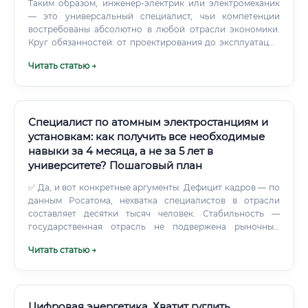
Таким образом, инженер-электрик или электромеханик
— это универсальный специалист, чьи компетенции
востребованы абсолютно в любой отрасли экономики.
Круг обязанностей: от проектирования до эксплуатации
Спектр задач специалиста в области электротехники
Читать статью →
чрезвычайно широк и зависит от конкретной должности
и сферы деятельности.
Специалист по атомным электростанциям и
установкам: как получить все необходимые
навыки за 4 месяца, а не за 5 лет в
университете? Пошаговый план
✅ Да, и вот конкретные аргументы: Дефицит кадров — по
данным Росатома, нехватка специалистов в отрасли
составляет десятки тысяч человек. Стабильность —
государственная отрасль не подвержена рыночным
кризисам.
Читать статью →
Цифровая энергетика. Хватит гуглить