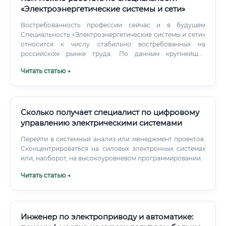
«Электроэнергетические системы и сети»
Востребованность профессии сейчас и в будущем
Специальность «Электроэнергетические системы и сети»
относится к числу стабильно востребованных на
российском рынке труда. По данным крупнейших
рекрутинговых площадок (hh.ru, SuperJob), количество
Читать статью →
вакансий по данному направлению неизменно остаётся
высоким, а конкуренция среди соискателей —
относительно невысокой по сравнению со многими
другими техническими специальностями. Ключевые
факторы, обеспечивающие устойчивый спрос на
Сколько получает специалист по цифровому
специалистов: Масштабная программа модернизации
управлению электрическими системами
электросетевого комплекса России Активное
Перейти в системный анализ или менеджмент проектов.
строительство новых промышленных объектов, жилых
Сконцентрироваться на силовых электронных системах
комплексов и инфраструктуры Развитие возобновляемой
или, наоборот, на высокоуровневом программировании.
энергетики (ветро- и солнечные электростанции)
Реализация концепции «умной сети» (Smart Grid) и
Читать статью →
цифровой трансформации энергетики Программы
импортозамещения в области электротехнического
оборудования Не исчезнет ли профессия из-за
искусственного интеллекта Данный вопрос является
Инженер по электроприводу и автоматике:
актуальным для многих технических специалистов.