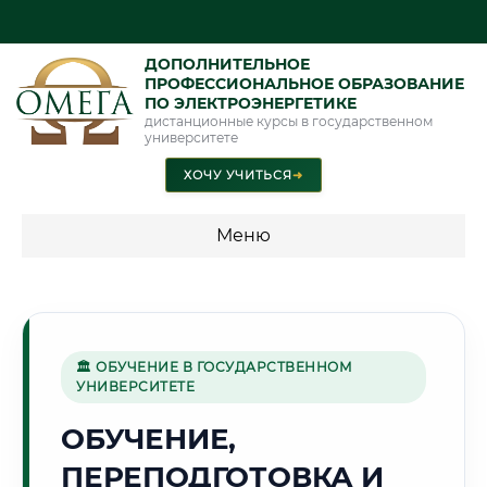
ДОПОЛНИТЕЛЬНОЕ
ПРОФЕССИОНАЛЬНОЕ ОБРАЗОВАНИЕ
ПО ЭЛЕКТРОЭНЕРГЕТИКЕ
дистанционные курсы в государственном
университете
ХОЧУ УЧИТЬСЯ
➜
Меню
💰 ПРОГРАММЫ И СТОИМОСТЬ
Стоимость по программам обучения "Электроэнергетика"
🏛 ОБУЧЕНИЕ В ГОСУДАРСТВЕННОМ
УНИВЕРСИТЕТЕ
🌊
ОБУЧЕНИЕ,
ПЕРЕПОДГОТОВКА И
Г. ИРКУТСК