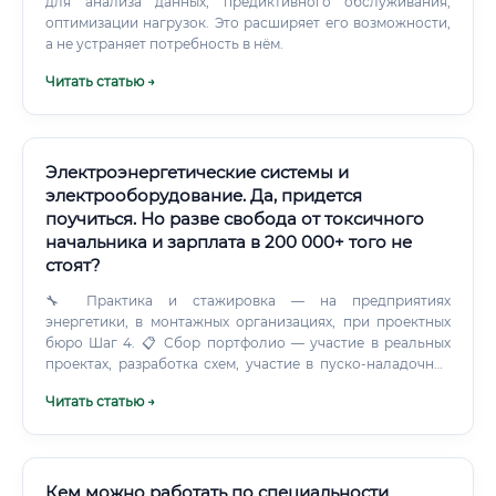
для анализа данных, предиктивного обслуживания,
оптимизации нагрузок. Это расширяет его возможности,
а не устраняет потребность в нём.
Читать статью →
Электроэнергетические системы и
электрооборудование. Да, придется
поучиться. Но разве свобода от токсичного
начальника и зарплата в 200 000+ того не
стоят?
🔧 Практика и стажировка — на предприятиях
энергетики, в монтажных организациях, при проектных
бюро Шаг 4. 📋 Сбор портфолио — участие в реальных
проектах, разработка схем, участие в пуско-наладочных
работах Шаг 5. 💼 Выход на рынок труда — отклики на
Читать статью →
вакансии, участие в профессиональных конференциях,
нетворкинг Шаг 6.
Кем можно работать по специальности