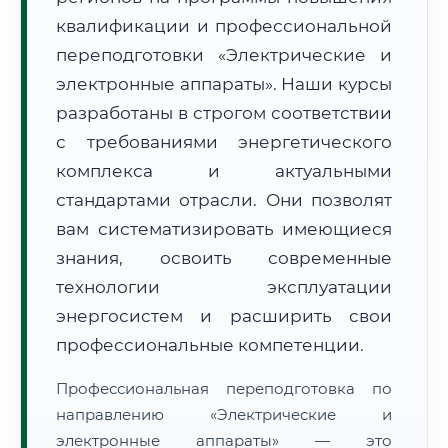
квалификации и профессиональной
переподготовки «Электрические и
электронные аппараты». Наши курсы
разработаны в строгом соответствии
с требованиями энергетического
🚚
Расчет логистики оригиналов:
• Маршрут транзита:
~1 434 км
комплекса и актуальными
• Экспресс-доставка СДЭК / Почтой:
2–3 рабочих дня
стандартами отрасли. Они позволят
📜 Документы и аккредитация
ФИС ФРДО
вам систематизировать имеющиеся
знания, освоить современные
технологии эксплуатации
🔍
Нажмите на документ для увеличения и просмотра
энергосистем и расширить свои
профессиональные компетенции.
Профессиональная переподготовка по
направлению «Электрические и
электронные аппараты» — это