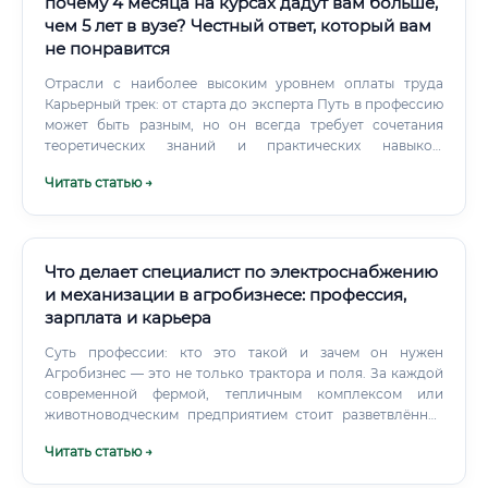
почему 4 месяца на курсах дадут вам больше,
чем 5 лет в вузе? Честный ответ, который вам
не понравится
Отрасли с наиболее высоким уровнем оплаты труда
Карьерный трек: от старта до эксперта Путь в профессию
может быть разным, но он всегда требует сочетания
теоретических знаний и практических навыков.
Получение базового образования: Это может быть
Читать статью →
диплом ВУЗа или колледжа по смежной специальности,
либо прохождение интенсивных практических курсов.
Поиск стартовой позиции: Идеальный старт – позиция
стажера, помощника инженера-наладчика, инженера-
электрика или инженера КИПиА на производстве.
Что делает специалист по электроснабжению
и механизации в агробизнесе: профессия,
зарплата и карьера
Суть профессии: кто это такой и зачем он нужен
Агробизнес — это не только трактора и поля. За каждой
современной фермой, тепличным комплексом или
животноводческим предприятием стоит разветвлённая
инженерная инфраструктура.
Читать статью →