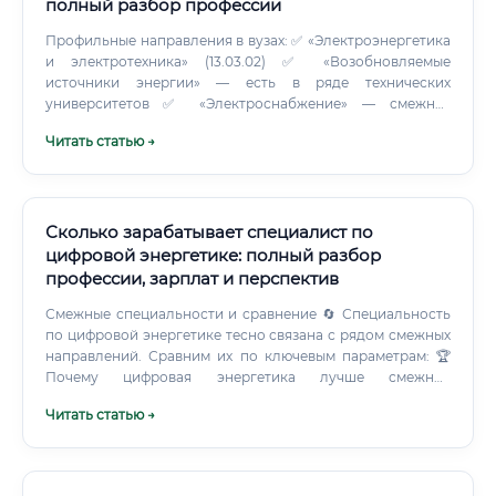
полный разбор профессии
Профильные направления в вузах: ✅ «Электроэнергетика
и электротехника» (13.03.02) ✅ «Возобновляемые
источники энергии» — есть в ряде технических
университетов ✅ «Электроснабжение» — смежная
специальность с полезной базой ✅ «Автоматизация и
Читать статью →
управление» — если интересен системный контроль
Лучшие технические вузы страны для этого направления:
Но академическое образование — только часть пути.
Практические курсы от производителей оборудования
дают то, чего нет ни в одном учебнике: работу с
Сколько зарабатывает специалист по
конкретными устройствами, настройку реального
цифровой энергетике: полный разбор
оборудования, разбор типичных ошибок.
профессии, зарплат и перспектив
Смежные специальности и сравнение 🔄 Специальность
по цифровой энергетике тесно связана с рядом смежных
направлений. Сравним их по ключевым параметрам: 🏆
Почему цифровая энергетика лучше смежных
специальностей: ✅ Меньше конкуренция — рынок ещё не
Читать статью →
перегрет, как рынок общих Data Scientist или DevOps ✅
Уникальное сочетание — знание физики энергосистем +
IT сложно заменить одним специалистом ✅
Стратегическая отрасль — государство активно