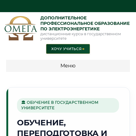
ДОПОЛНИТЕЛЬНОЕ
ПРОФЕССИОНАЛЬНОЕ ОБРАЗОВАНИЕ
ПО ЭЛЕКТРОЭНЕРГЕТИКЕ
дистанционные курсы в государственном
университете
ХОЧУ УЧИТЬСЯ
➜
Меню
💰 ПРОГРАММЫ И СТОИМОСТЬ
Стоимость по программам обучения "Электроэнергетика"
🏛 ОБУЧЕНИЕ В ГОСУДАРСТВЕННОМ
УНИВЕРСИТЕТЕ
🌻
ОБУЧЕНИЕ,
ПЕРЕПОДГОТОВКА И
Г. КРАСНОДАР