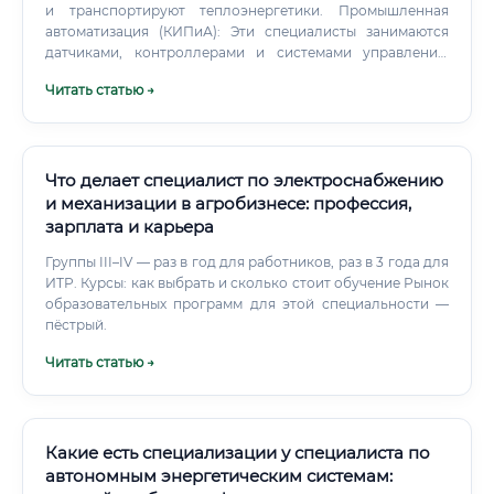
и транспортируют теплоэнергетики. Промышленная
автоматизация (КИПиА): Эти специалисты занимаются
датчиками, контроллерами и системами управления,
которые являются «нервной системой» любого
Читать статью →
энергетического объекта.
Что делает специалист по электроснабжению
и механизации в агробизнесе: профессия,
зарплата и карьера
Группы III–IV — раз в год для работников, раз в 3 года для
ИТР. Курсы: как выбрать и сколько стоит обучение Рынок
образовательных программ для этой специальности —
пёстрый.
Читать статью →
Какие есть специализации у специалиста по
автономным энергетическим системам: