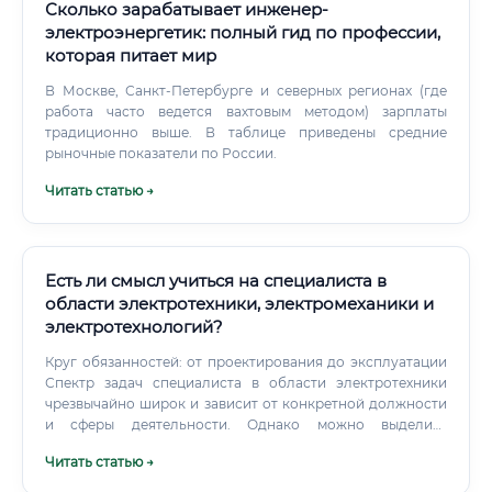
инвестирует в цифровизацию энергетики ✅
Сколько зарабатывает инженер-
Международный спрос — специалисты востребованы по
электроэнергетик: полный гид по профессии,
всему миру, включая ОАЭ, Европу, Азию ✅ Устойчивость к
которая питает мир
автоматизации — требует как глубоких технических, так и
управленческих компетенций Карьерный рост и
В Москве, Санкт-Петербурге и северных регионах (где
перспективы через 3–5 и 10 лет 📈 Карьерная траектория
работа часто ведется вахтовым методом) зарплаты
специалиста по цифровой энергетике выглядит
традиционно выше. В таблице приведены средние
следующим образом: ✅ Карьерный рост в цифровой
рыночные показатели по России.
энергетике — один из самых быстрых среди инженерных
Читать статью →
специальностей. При наличии инициативы и портфолио
проектов переход с Junior на Senior возможен за 3–4 года.
Есть ли смысл учиться на специалиста в
области электротехники, электромеханики и
электротехнологий?
Круг обязанностей: от проектирования до эксплуатации
Спектр задач специалиста в области электротехники
чрезвычайно широк и зависит от конкретной должности
и сферы деятельности. Однако можно выделить
ключевые направления обязанностей: Проектирование и
Читать статью →
конструирование: Разработка принципиальных
электрических схем для нового оборудования и систем.