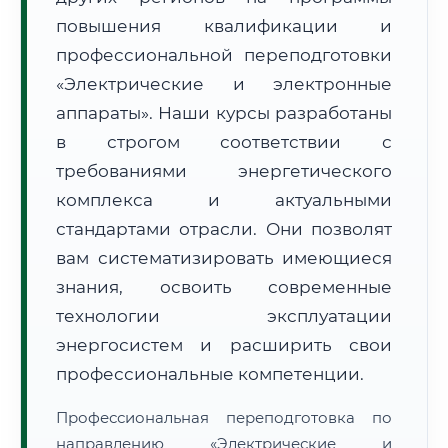
повышения квалификации и
профессиональной переподготовки
«Электрические и электронные
аппараты». Наши курсы разработаны
в строгом соответствии с
🚚
Расчет логистики оригиналов:
• Маршрут транзита:
~3 266 км
требованиями энергетического
• Экспресс-доставка СДЭК / Почтой:
5–7 рабочих дней
комплекса и актуальными
📜 Документы и аккредитация
ФИС ФРДО
стандартами отрасли. Они позволят
вам систематизировать имеющиеся
знания, освоить современные
🔍
Нажмите на документ для увеличения и просмотра
технологии эксплуатации
энергосистем и расширить свои
профессиональные компетенции.
Профессиональная переподготовка по
направлению «Электрические и