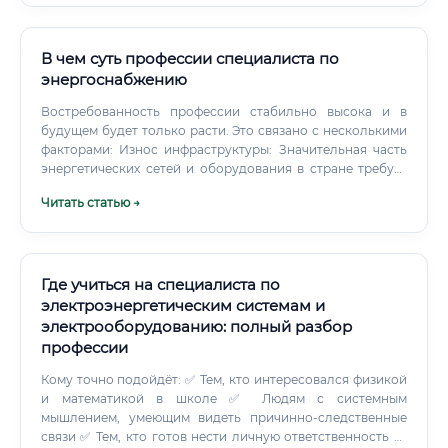
В чем суть профессии специалиста по
энергоснабжению
Востребованность профессии стабильно высока и в
будущем будет только расти. Это связано с несколькими
факторами: Износ инфраструктуры: Значительная часть
энергетических сетей и оборудования в стране требует
модернизации и замены. Рост потребления: Развитие
Читать статью →
промышленности и строительство новых объектов
требует увеличения энергетических мощностей.
Где учиться на специалиста по
электроэнергетическим системам и
электрооборудованию: полный разбор
профессии
Кому точно подойдёт: ✅ Тем, кто интересовался физикой
и математикой в школе ✅ Людям с системным
мышлением, умеющим видеть причинно-следственные
связи ✅ Тем, кто готов нести личную ответственность за