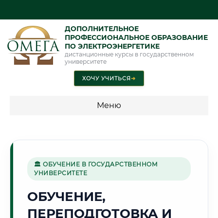
ДОПОЛНИТЕЛЬНОЕ
ПРОФЕССИОНАЛЬНОЕ ОБРАЗОВАНИЕ
ПО ЭЛЕКТРОЭНЕРГЕТИКЕ
дистанционные курсы в государственном
университете
ХОЧУ УЧИТЬСЯ
➜
Меню
💰 ПРОГРАММЫ И СТОИМОСТЬ
Стоимость по программам обучения "Электроэнергетика"
🏛 ОБУЧЕНИЕ В ГОСУДАРСТВЕННОМ
УНИВЕРСИТЕТЕ
🔩
ОБУЧЕНИЕ,
ПЕРЕПОДГОТОВКА И
Г. НОВОКУЗНЕЦК