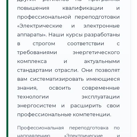
повышения квалификации и
профессиональной переподготовки
«Электрические и электронные
аппараты». Наши курсы разработаны
в строгом соответствии с
🚚
Расчет логистики оригиналов:
• Маршрут транзита:
~307 км
требованиями энергетического
• Экспресс-доставка СДЭК / Почтой:
1–2 рабочих дня
комплекса и актуальными
📜 Документы и аккредитация
ФИС ФРДО
стандартами отрасли. Они позволят
вам систематизировать имеющиеся
знания, освоить современные
🔍
Нажмите на документ для увеличения и просмотра
технологии эксплуатации
энергосистем и расширить свои
профессиональные компетенции.
Профессиональная переподготовка по
направлению «Электрические и