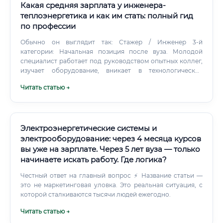
Какая средняя зарплата у инженера-
теплоэнергетика и как им стать: полный гид
по профессии
Обычно он выглядит так: Стажер / Инженер 3-й
категории: Начальная позиция после вуза. Молодой
специалист работает под руководством опытных коллег,
изучает оборудование, вникает в технологические
процессы. Инженер 2-й категории: Получив опыт
Читать статью →
(обычно через 1-2 года), специалист начинает работать
более самостоятельно, ему доверяют более
ответственные участки.
Электроэнергетические системы и
электрооборудование: через 4 месяца курсов
вы уже на зарплате. Через 5 лет вуза — только
начинаете искать работу. Где логика?
Честный ответ на главный вопрос ⚡ Название статьи —
это не маркетинговая уловка. Это реальная ситуация, с
которой сталкиваются тысячи людей ежегодно.
Читать статью →