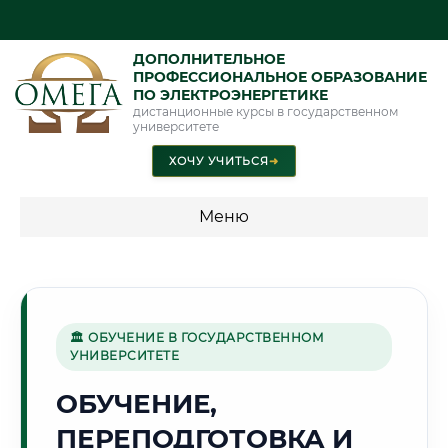
ДОПОЛНИТЕЛЬНОЕ
ПРОФЕССИОНАЛЬНОЕ ОБРАЗОВАНИЕ
ПО ЭЛЕКТРОЭНЕРГЕТИКЕ
дистанционные курсы в государственном
университете
ХОЧУ УЧИТЬСЯ
➜
Меню
💰 ПРОГРАММЫ И СТОИМОСТЬ
Стоимость по программам обучения "Электроэнергетика"
🏛 ОБУЧЕНИЕ В ГОСУДАРСТВЕННОМ
УНИВЕРСИТЕТЕ
🌾
ОБУЧЕНИЕ,
ПЕРЕПОДГОТОВКА И
Г. КАРШИ