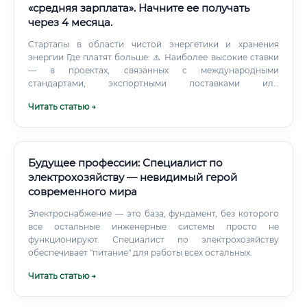
«средняя зарплата». Начните ее получать
через 4 месяца.
Стартапы в области чистой энергетики и хранения
энергии Где платят больше: ⚠️ Наиболее высокие ставки
— в проектах, связанных с международными
стандартами, экспортными поставками или
инфраструктурой критической важности. Как начать
Читать статью →
карьеру в цифровой энергетике 🚀 Пошаговый план для
входа в профессию: Шаг 1. Определите базу — есть ли у
вас техническое образование (энергетика,
автоматизация, электроника, IT).
Будущее профессии: Специалист по
электрохозяйству — невидимый герой
современного мира
Электроснабжение — это база, фундамент, без которого
все остальные инженерные системы просто не
функционируют. Специалист по электрохозяйству
обеспечивает "питание" для работы всех остальных.
Читать статью →