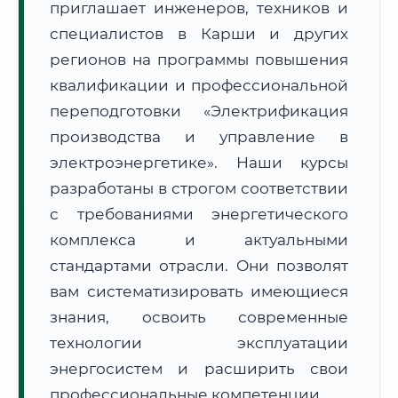
приглашает инженеров, техников и
специалистов в Карши и других
регионов на программы повышения
квалификации и профессиональной
переподготовки «Электрификация
🚚
Расчет логистики оригиналов:
производства и управление в
• Маршрут транзита:
~2 208 км
• Экспресс-доставка СДЭК / Почтой:
3–5 рабочих дней
электроэнергетике». Наши курсы
разработаны в строгом соответствии
📜 Документы и аккредитация
ФИС ФРДО
с требованиями энергетического
комплекса и актуальными
стандартами отрасли. Они позволят
🔍
Нажмите на документ для увеличения и просмотра
вам систематизировать имеющиеся
знания, освоить современные
технологии эксплуатации
энергосистем и расширить свои
профессиональные компетенции.