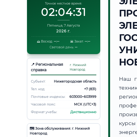
ЭЛ
Точное местное время:
02:04:32
ПР
ЭЛ
Пятница, 7 Августа
2026 г.
ГО
🌅 Восход:
--:--
🌇 Закат:
--:--
УН
Световой день:
--
НО
📍 Региональная
г. Нижний
справка
Новгород
Наш г
Субъект:
Нижегородская область
техни
Тел. код:
+7 (831)
реги
Почтовые индексы:
603000–603999
Часовой пояс:
МСК (UTC+3)
проф
Формат учебы:
Дистанционно
произ
курсы
🗺️ Зона обслуживания: г. Нижний
энерг
Новгород