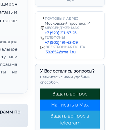
ющиеся
атации
📍
ПОЧТОВЫЙ АДРЕС
льные
Московский проспект, 14
💬
МЕССЕНДЖЕР MAX
+7 (920) 211-67-25
📞
ТЕЛЕФОНЫ
фикация
+7 (905) 191-43-09
✉️
ЭЛЕКТРОННАЯ ПОЧТА
мальное
382652@mail.ru
сту или
ограмма
У Вас остались вопросы?
оты на
Свяжитесь с нами удобным
способом:
Задать вопрос
Написать в Max
грамм по
Задать вопрос в
Telegram