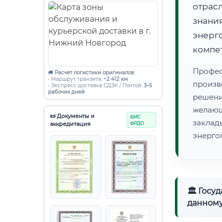
отрас
знани
энер
компе
Профес
🚚
Расчет логистики оригиналов:
• Маршрут транзита:
~2 412 км
произв
• Экспресс-доставка СДЭК / Почтой:
3–5
рабочих дней
решени
желающ
📜 Документы и
ФИС
закла
аккредитация
ФРДО
энерго
🏛 Госу
данному