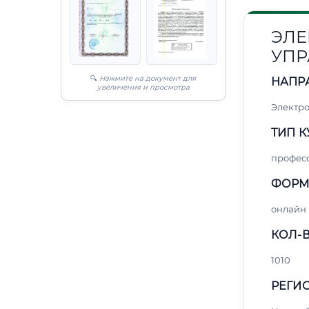
ЭЛЕ
УПР
🔍
Нажмите на документ для
НАПР
увеличения и просмотра
Электро
ТИП К
профес
ФОРМ
онлайн
КОЛ-В
1010
РЕГИО