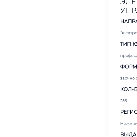
ЭЛЕ
УПР
НАПР
Электро
ТИП К
профес
ФОРМ
заочно 
КОЛ-В
256
РЕГИО
Нижний
ВЫДА