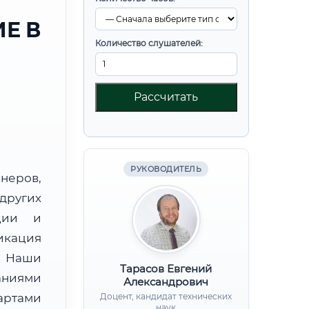
Е В
Количество слушателей:
Рассчитать
РУКОВОДИТЕЛЬ
неров,
других
ции и
кация
. Наши
Тарасов Евгений
аниями
Александрович
артами
Доцент, кандидат технических
наук