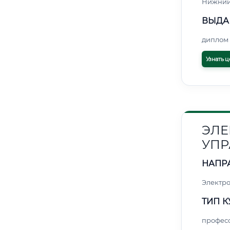
Нижний
ВЫДА
диплом 
Узнать ц
ЭЛЕ
УПР
НАПР
Электро
ТИП К
профес