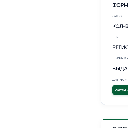
ФОРМ
очно
КОЛ-В
516
РЕГИО
Нижний
ВЫДА
диплом 
Узнать ц