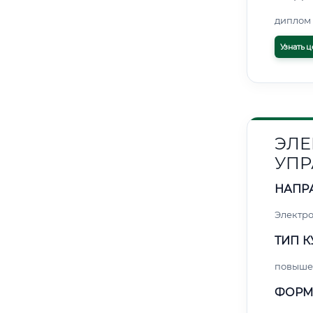
диплом 
Узнать ц
ЭЛЕ
УПР
НАПР
Электро
ТИП К
повыше
ФОРМ