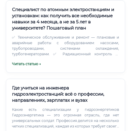
выпускники курсов и как быстро окупается обучение 💡
Это один из самых практичных вопросов.
Специалист по атомным электростанциям и
установкам: как получить все необходимые
навыки за 4 месяца, а не за 5 лет в
университете? Пошаговый план
✅ Техническое обслуживание и ремонт — плановые и
аварийные работы с оборудованием: насосами,
трубопроводами, системами охлаждения,
турбогенераторами. ✅ Радиационный контроль —
мониторинг радиационной обстановки, измерение доз
Читать статью →
облучения персонала, обеспечение радиационной
безопасности. ✅ Ведение технической документации —
заполнение оперативных журналов, составление актов,
отчётов, технических регламентов.
Где учиться на инженера
гидроэлектростанций: всё о профессии,
направлениях, зарплатах и вузах
Какие есть специализации у гидроэнергетиков
Гидроэнергетика — это огромная отрасль, где нет
универсальных солдат. Профессия делится на несколько
четких специализаций, каждая из которых требует своего