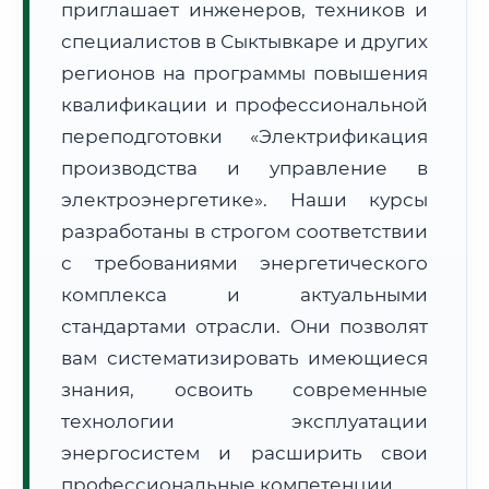
приглашает инженеров, техников и
специалистов в Сыктывкаре и других
регионов на программы повышения
квалификации и профессиональной
переподготовки «Электрификация
🚚
Расчет логистики оригиналов:
производства и управление в
• Маршрут транзита:
~1 988 км
• Экспресс-доставка СДЭК / Почтой:
3–5 рабочих дней
электроэнергетике». Наши курсы
разработаны в строгом соответствии
📜 Документы и аккредитация
ФИС ФРДО
с требованиями энергетического
комплекса и актуальными
стандартами отрасли. Они позволят
🔍
Нажмите на документ для увеличения и просмотра
вам систематизировать имеющиеся
знания, освоить современные
технологии эксплуатации
энергосистем и расширить свои
профессиональные компетенции.