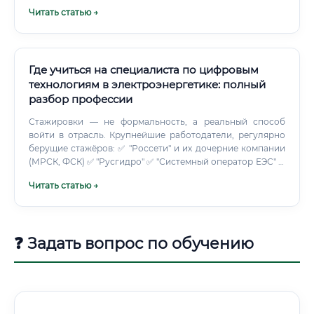
склада ума. Одним ближе работа под открытым небом с
Читать статью →
бетонными массивами, другим — математический расчет
водных потоков, третьим — микросхемы и алгоритмы
автоматики.
Где учиться на специалиста по цифровым
технологиям в электроэнергетике: полный
разбор профессии
Стажировки — не формальность, а реальный способ
войти в отрасль. Крупнейшие работодатели, регулярно
берущие стажёров: ✅ "Россети" и их дочерние компании
(МРСК, ФСК) ✅ "Русгидро" ✅ "Системный оператор ЕЭС" ✅
Системные интеграторы: НПП "Бреслер", "Прософт-
Читать статью →
Системы", "Релематика" ✅ Вендорные компании: Siemens
Energy, ABB, Schneider Electric (российские
подразделения) ⚠️ Важный момент: многие крупные
энергетические компании сотрудничают с конкретными
❓ Задать вопрос по обучению
вузами и набирают студентов ещё с 3–4 курса.