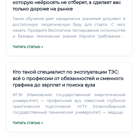
которую нейросеть не отберет, а сделает вас
только дороже на рынке
Такое обучение даёт юридически значимый документ и
достаточную теоретическую базу для старта. С чего
начать: Пройдите бесплатное тестирование склонностей
и базовых технических знаний Изучите требования к
должности на 5–10 вакансиях на hh.ru и SuperJob
Читать статью →
Запишитесь на подготовительные модули по
электротехнике Параллельно изучите основы устройства
сельскохозяйственных машин Какие курсы лучше
выбрать 📚 При выборе образовательной программы
важно ориентироваться на несколько критериев: ✅
Кто такой специалист по эксплуатации ТЭС:
Лучшие направления для обучения: «Электроснабжение
всё о профессии от обязанностей и сменного
сельскохозяйственных предприятий» «Механизация и
графика до зарплат и поиска вуза
автоматизация в АПК» «Технический сервис в
агропромышленном комплексе» «Системы
ИГЭУ (Ивановский государственный энергетический
автоматизации и управления в сельском хозяйстве»
университет) — профильный вуз, известный глубокой
«Охрана труда в сельском хозяйстве» Такие курсы
практической подготовкой. НГТУ (Новосибирский
реализуют: аграрные университеты (РГАУ-МСХА,
государственный технический университет) — ведущий
Кубанский ГАУ, ТГАТУ), технические колледжи,
центр подготовки энергетиков для региона Сибири.
Читать статью →
авторизованные учебные центры дилеров
Профильные энергетические колледжи — позволяют
сельхозтехники, а также онлайн-платформы с
быстро получить профессию и начать работу обходчиком
государственной аккредитацией. Сколько зарабатывают
уже в 19-20 лет.