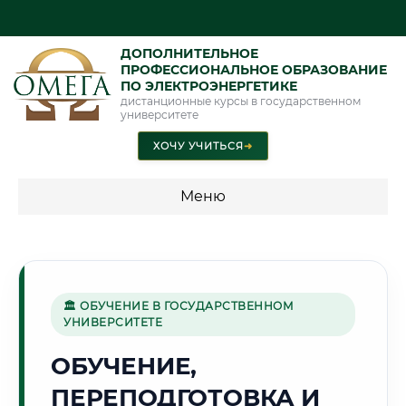
ДОПОЛНИТЕЛЬНОЕ
ПРОФЕССИОНАЛЬНОЕ ОБРАЗОВАНИЕ
ПО ЭЛЕКТРОЭНЕРГЕТИКЕ
дистанционные курсы в государственном
университете
ХОЧУ УЧИТЬСЯ
➜
Меню
💰 ПРОГРАММЫ И СТОИМОСТЬ
Стоимость по программам обучения "Электроэнергетика"
🏛 ОБУЧЕНИЕ В ГОСУДАРСТВЕННОМ
УНИВЕРСИТЕТЕ
🌲
ОБУЧЕНИЕ,
ПЕРЕПОДГОТОВКА И
Г. СЫКТЫВКАР