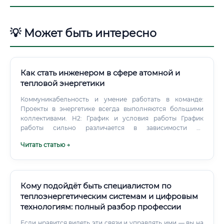
💡 Может быть интересно
Как стать инженером в сфере атомной и
тепловой энергетики
Коммуникабельность и умение работать в команде:
Проекты в энергетике всегда выполняются большими
коллективами. H2: График и условия работы График
работы сильно различается в зависимости от
специализации: Проектировщики, инженеры в
Читать статью →
управляющих компаниях: Как правило, стандартный
офисный график — 5/2, с 8-часовым рабочим днем.
Кому подойдёт быть специалистом по
теплоэнергетическим системам и цифровым
технологиям: полный разбор профессии
Если нравится видеть эти связи и управлять ими — вы на