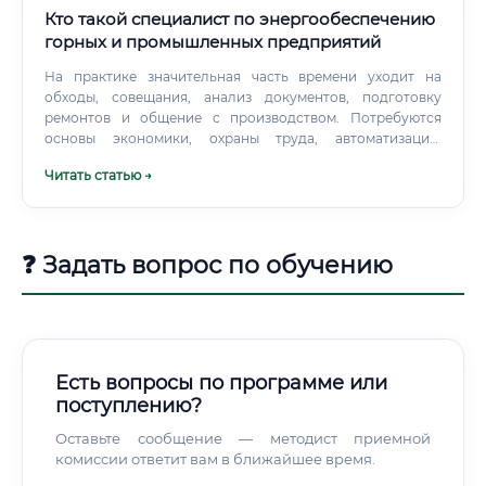
зависит от конкретного места работы (генерирующая,
Кто такой специалист по энергообеспечению
сетевая или сбытовая компания, регуляторный орган).
горных и промышленных предприятий
На практике значительная часть времени уходит на
обходы, совещания, анализ документов, подготовку
ремонтов и общение с производством. Потребуются
основы экономики, охраны труда, автоматизации,
управления персоналом и проектной деятельности.
Читать статью →
❓ Задать вопрос по обучению
Есть вопросы по программе или
поступлению?
Оставьте сообщение — методист приемной
комиссии ответит вам в ближайшее время.