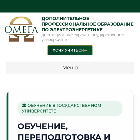
ДОПОЛНИТЕЛЬНОЕ
ПРОФЕССИОНАЛЬНОЕ ОБРАЗОВАНИЕ
ПО ЭЛЕКТРОЭНЕРГЕТИКЕ
дистанционные курсы в государственном
университете
ХОЧУ УЧИТЬСЯ
➜
Меню
💰 ПРОГРАММЫ И СТОИМОСТЬ
Стоимость по программам обучения "Электроэнергетика"
🏛 ОБУЧЕНИЕ В ГОСУДАРСТВЕННОМ
УНИВЕРСИТЕТЕ
🎨
ОБУЧЕНИЕ,
ПЕРЕПОДГОТОВКА И
Г. ВИТЕБСК