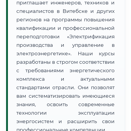
приглашает инженеров, техников и
специалистов в Витебске и других
регионов на программы повышения
квалификации и профессиональной
переподготовки «Электрификация
🚚
Расчет логистики оригиналов:
производства и управление в
• Маршрут транзита:
~3 272 км
• Экспресс-доставка СДЭК / Почтой:
5–7 рабочих дней
электроэнергетике». Наши курсы
разработаны в строгом соответствии
📜 Документы и аккредитация
ФИС ФРДО
с требованиями энергетического
комплекса и актуальными
стандартами отрасли. Они позволят
🔍
Нажмите на документ для увеличения и просмотра
вам систематизировать имеющиеся
знания, освоить современные
технологии эксплуатации
энергосистем и расширить свои
профессиональные компетенции.