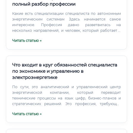
полный разбор профессии
Какие есть специализации специалиста по автономным
энергетическим системам Здесь начинается самое
интересное. Профессия давно разветвилась на
несколько направлений, и человек, который работает с
солнечными системами для загородных домов, и
Читать статью →
человек, который проектирует энергоснабжение
буровой платформы — это технически разные
специалисты. Самая массовая специализация —
солнечная энергетика для частного сектора.
Что входит в круг обязанностей специалиста
по экономике и управлению в
электроэнергетике
По сути, это аналитический и управленческий центр
энергетической компании, который переводит
технические процессы на язык цифр, бизнес-планов и
стратегических решений. Это профессия, требующая
глубокого понимания как экономических законов, так и
Читать статью →
специфики технологических процессов производства,
передачи и распределения электрической энергии.
Ключевые обязанности специалиста Круг задач
экономиста-управленца в энергетике весьма широк и