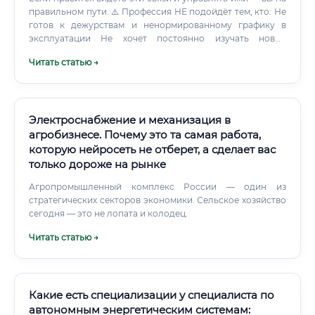
правильном пути. ⚠️ Профессия НЕ подойдёт тем, кто: Не
готов к дежурствам и ненормированному графику в
эксплуатации Не хочет постоянно изучать новые
стандарты и нормативы Ожидает исключительно
Читать статью →
офисной работы без выездов Не готов нести
ответственность за решения, которые влияют на
реальные объекты ✅ Профессия отлично подойдёт тем,
кто: Любит физику и математику, но не хочет уходить в
чистую науку Хочет работать на стыке инженерии и IT
Электроснабжение и механизация в
Готов развиваться в нескольких направлениях
агробизнесе. Почему это та самая работа,
одновременно Интересуется темой
которую нейросеть не отберет, а сделает вас
энергоэффективности и устойчивого развития Хочет
только дороже на рынке
иметь стабильный спрос на рынке труда —
теплоснабжение нужно всегда Отдельно стоит сказать
Агропромышленный комплекс России — один из
про людей с аналитическим складом ума. Если вам
стратегических секторов экономики. Сельское хозяйство
нравится работать с данными, строить графики, находить
сегодня — это не лопата и колодец.
паттерны — цифровая часть профессии создана именно
Читать статью →
для вас.
Какие есть специализации у специалиста по
автономным энергетическим системам: