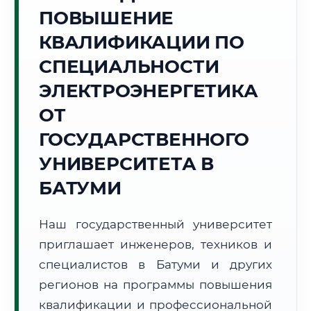
Точное местное время:
ПОВЫШЕНИЕ
17:47:53
КВАЛИФИКАЦИИ ПО
Суббота, 8 Августа
СПЕЦИАЛЬНОСТИ
2026 г.
ЭЛЕКТРОЭНЕРГЕТИКА
+27°C
Погода в г. Батуми:
☁️
,
Пасмурно
ОТ
🌅 Восход:
06:15
🌇 Закат:
20:23
Световой день:
14 ч. 8 мин.
ГОСУДАРСТВЕННОГО
УНИВЕРСИТЕТА В
📍 Региональная справка
г. Батуми
БАТУМИ
Субъект:
Грузия
Тел. код:
+995 (422)
Наш государственный университет
Почтовые индексы:
6000–6010
приглашает инженеров, техников и
Часовой пояс:
UTC+4
Формат учебы:
специалистов в Батуми и других
Дистанционно
регионов на программы повышения
🗺️ Зона обслуживания: г. Батуми
квалификации и профессиональной