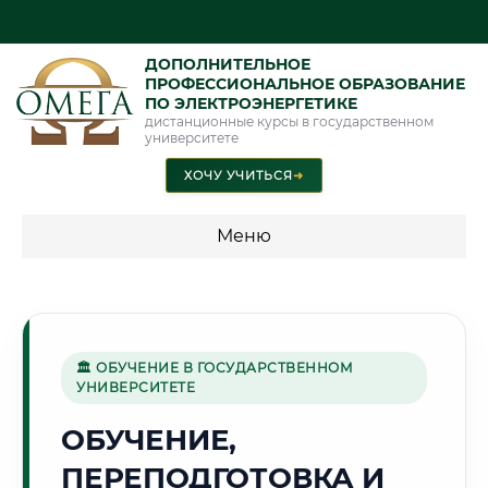
ДОПОЛНИТЕЛЬНОЕ
ПРОФЕССИОНАЛЬНОЕ ОБРАЗОВАНИЕ
ПО ЭЛЕКТРОЭНЕРГЕТИКЕ
дистанционные курсы в государственном
университете
ХОЧУ УЧИТЬСЯ
➜
Меню
💰 ПРОГРАММЫ И СТОИМОСТЬ
Стоимость по программам обучения "Электроэнергетика"
🏛 ОБУЧЕНИЕ В ГОСУДАРСТВЕННОМ
УНИВЕРСИТЕТЕ
🌊
ОБУЧЕНИЕ,
ПЕРЕПОДГОТОВКА И
Г. БАТУМИ