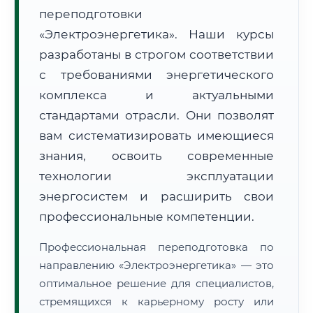
переподготовки
«Электроэнергетика». Наши курсы
разработаны в строгом соответствии
с требованиями энергетического
комплекса и актуальными
🚚
Расчет логистики оригиналов:
• Маршрут транзита:
~3 333 км
стандартами отрасли. Они позволят
• Экспресс-доставка СДЭК / Почтой:
5–7 рабочих дней
вам систематизировать имеющиеся
📜 Документы и аккредитация
знания, освоить современные
ФИС ФРДО
технологии эксплуатации
энергосистем и расширить свои
профессиональные компетенции.
🔍
Нажмите на документ для увеличения и просмотра
Профессиональная переподготовка по
направлению «Электроэнергетика» — это
оптимальное решение для специалистов,
стремящихся к карьерному росту или