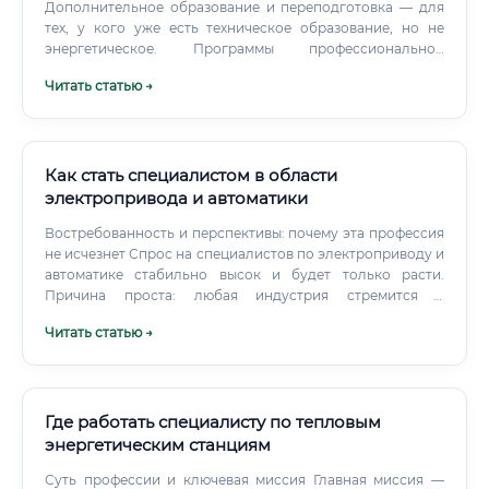
Дополнительное образование и переподготовка — для
тех, у кого уже есть техническое образование, но не
энергетическое. Программы профессиональной
переподготовки объёмом от 250 академических часов
Читать статью →
позволяют получить квалификацию и начать работать в
новой области.
Как стать специалистом в области
электропривода и автоматики
Востребованность и перспективы: почему эта профессия
не исчезнет Спрос на специалистов по электроприводу и
автоматике стабильно высок и будет только расти.
Причина проста: любая индустрия стремится к
повышению эффективности и снижению издержек, а
Читать статью →
ключ к этому – автоматизация.
Где работать специалисту по тепловым
энергетическим станциям
Суть профессии и ключевая миссия Главная миссия —