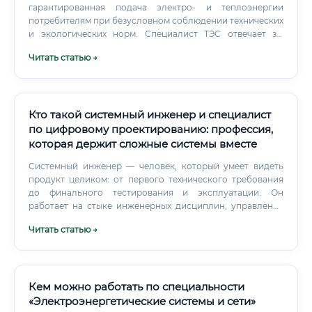
гарантированная подача электро- и теплоэнергии
потребителям при безусловном соблюдении технических
и экологических норм. Специалист ТЭС отвечает за:
непрерывность и устойчивость энергоснабжения;
Читать статью →
оптимальный режим работы оборудования с
минимальным удельным расходом топлива;
промышленную безопасность и предотвращение аварий;
снижение выбросов и соблюдение природоохранных
требований. Должностные обязанности и зона
Кто такой системный инженер и специалист
ответственности Оперативный персонал (сменный):
по цифровому проектированию: профессия,
ведение режима котлоагрегатов, турбин и
которая держит сложные системы вместе
вспомогательных систем по показаниям приборов и АСУ
ТП; пуски/остановы, переключения, выдача и
Системный инженер — человек, который умеет видеть
оформление нарядов-допусков; локализация
продукт целиком: от первого технического требования
отклонений, первичные противоаварийные действия;
до финального тестирования и эксплуатации. Он
контроль параметров воды/пара, химрежимов
работает на стыке инженерных дисциплин, управления
(совместно с ХВО); ведение оперативной документации,
проектами и архитектурного мышления. Проще говоря,
Читать статью →
сменные отчёты.
он держит всю систему в голове, пока другие занимаются
её частями.
Кем можно работать по специальности
«Электроэнергетические системы и сети»