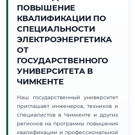
Точное местное время:
ПОВЫШЕНИЕ
22:42:57
КВАЛИФИКАЦИИ ПО
Четверг, 6 Августа
СПЕЦИАЛЬНОСТИ
2026 г.
ЭЛЕКТРОЭНЕРГЕТИКА
🌅 Восход:
--:--
🌇 Закат:
--:--
Световой день:
--
ОТ
ГОСУДАРСТВЕННОГО
📍 Региональная справка
г. Чимкент
УНИВЕРСИТЕТА В
Субъект:
Республика Казахстан
ЧИМКЕНТЕ
Тел. код:
+7 (7252)
Почтовые индексы:
160000–160025
Часовой пояс:
UTC+5
Наш государственный университет
Формат учебы:
Дистанционно
приглашает инженеров, техников и
специалистов в Чимкенте и других
📜 Документы и аккредитация
ФИС ФРДО
регионов на программы повышения
квалификации и профессиональной