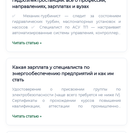
гидроэлектростанций: всё о профессии,
направлениях, зарплатах и вузах
✅ Механик-турбинист — следит за состоянием
гидравлических турбин, маслонапорных установок и
насосов. ✅ Специалист по АСУ ТП — настраивает
автоматизированные системы управления, контроллеры
и цифровые датчики. Приходилось ли вам видеть
Читать статью →
гигантские сооружения вроде Саяно-Шушенской или
Красноярской ГЭС?
Какая зарплата у специалиста по
энергообеспечению предприятий и как им
стать
Удостоверение о присвоении группы по
электробезопасности (чаще всего требуется не ниже IV).
Сертификаты о прохождении курсов повышения
квалификации, аттестации по промышленной
безопасности (будет весомым преимуществом).
Читать статью →