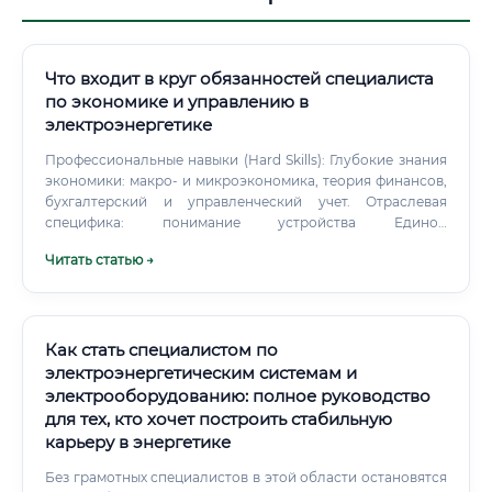
Что входит в круг обязанностей специалиста
по экономике и управлению в
электроэнергетике
Профессиональные навыки (Hard Skills): Глубокие знания
экономики: макро- и микроэкономика, теория финансов,
бухгалтерский и управленческий учет. Отраслевая
специфика: понимание устройства Единой
энергетической системы, принципов работы
Читать статью →
электростанций и сетей, знание законодательства в
сфере электроэнергетики (в первую очередь, ФЗ-35 «Об
электроэнергетике»).
Как стать специалистом по
электроэнергетическим системам и
электрооборудованию: полное руководство
для тех, кто хочет построить стабильную
карьеру в энергетике
Без грамотных специалистов в этой области остановятся