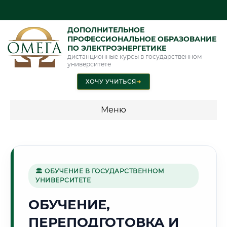
ДОПОЛНИТЕЛЬНОЕ
ПРОФЕССИОНАЛЬНОЕ ОБРАЗОВАНИЕ
ПО ЭЛЕКТРОЭНЕРГЕТИКЕ
дистанционные курсы в государственном
университете
ХОЧУ УЧИТЬСЯ
➜
Меню
💰 ПРОГРАММЫ И СТОИМОСТЬ
Стоимость по программам обучения "Электроэнергетика"
🏛 ОБУЧЕНИЕ В ГОСУДАРСТВЕННОМ
УНИВЕРСИТЕТЕ
🌸
ОБУЧЕНИЕ,
ПЕРЕПОДГОТОВКА И
Г. ЧИМКЕНТ