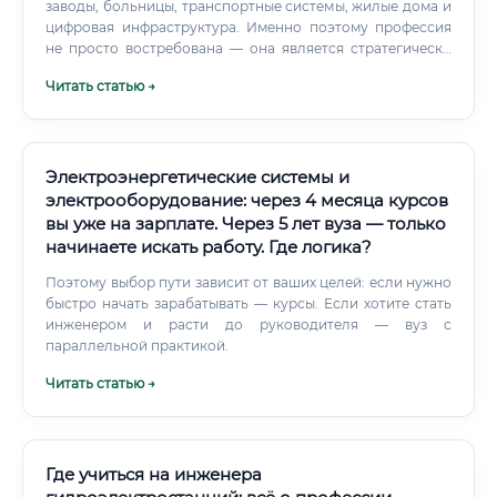
заводы, больницы, транспортные системы, жилые дома и
цифровая инфраструктура. Именно поэтому профессия
не просто востребована — она является стратегически
важной для государства. 🔌 Специалист данного
Читать статью →
профиля занимается проектированием, монтажом,
эксплуатацией, диагностикой и ремонтом электрических
систем и оборудования.
Электроэнергетические системы и
электрооборудование: через 4 месяца курсов
вы уже на зарплате. Через 5 лет вуза — только
начинаете искать работу. Где логика?
Поэтому выбор пути зависит от ваших целей: если нужно
быстро начать зарабатывать — курсы. Если хотите стать
инженером и расти до руководителя — вуз с
параллельной практикой.
Читать статью →
Где учиться на инженера