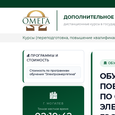
ДОПОЛНИТЕЛЬНОЕ 
дистанционные курсы в госуда
Курсы (переподготовка, повышение квалифика
💰 ПРОГРАММЫ И
СТОИМОСТЬ
🏛 ОБ
Стоимость по программам
ОБ
обучения "Электроэнергетика"
ПО
🏙️
ПО
Г. МОГИЛЕВ
ЭЛ
Точное местное время: