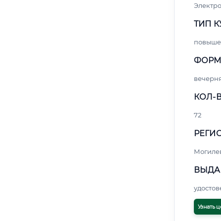
Электро
ТИП К
повыше
ФОРМ
вечерн
КОЛ-В
72
РЕГИО
Могиле
ВЫДА
удосто
Узнать ц