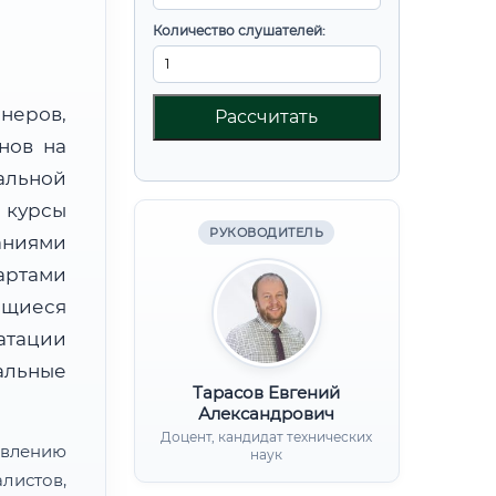
Количество слушателей:
неров,
Рассчитать
нов на
альной
курсы
РУКОВОДИТЕЛЬ
аниями
артами
ющиеся
атации
льные
Тарасов Евгений
Александрович
Доцент, кандидат технических
лению
наук
листов,