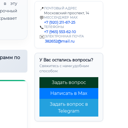
 в эту
📍
ПОЧТОВЫЙ АДРЕС
прочный
Московский проспект, 14
💬
крывает
МЕССЕНДЖЕР MAX
+7 (920) 211-67-25
📞
ТЕЛЕФОНЫ
+7 (965) 553-62-10
✉️
ЭЛЕКТРОННАЯ ПОЧТА
382652@mail.ru
грамм по
У Вас остались вопросы?
Свяжитесь с нами удобным
способом:
Задать вопрос
Написать в Max
Задать вопрос в
Telegram