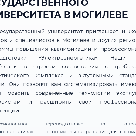
СУДАРСТВЕННОГО
ИВЕРСИТЕТА В МОГИЛЕВЕ
осударственный университет приглашает инже
ков и специалистов в Могилеве и других регио
аммы повышения квалификации и профессион
подготовки «Электроэнергетика». Наши 
ботаны в строгом соответствии с требов
етического комплекса и актуальными станд
ли. Они позволят вам систематизировать име
я, освоить современные технологии эксплу
госистем и расширить свои профессиона
тенции.
ессиональная переподготовка по направ
роэнергетика» — это оптимальное решение для специа