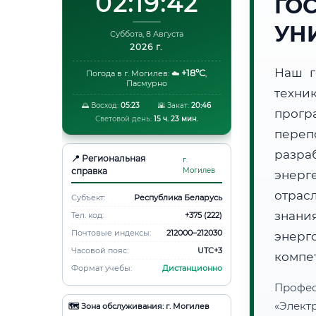
02:19:43
ГО
УН
Суббота, 8 Августа
2026 г.
Наш г
+18°C
Погода в г. Могилев:
☁️
,
Пасмурно
техни
🌅 Восход:
05:23
🌇 Закат:
20:46
прогр
Световой день:
15 ч. 23 мин.
пере
разра
📍 Региональная
г.
справка
Могилев
энерг
отрас
Субъект:
Республика Беларусь
знани
Тел. код:
+375 (222)
Почтовые индексы:
212000–212030
энер
Часовой пояс:
UTC+3
компе
Формат учебы:
Дистанционно
Проф
«Элект
🗺️ Зона обслуживания: г. Могилев