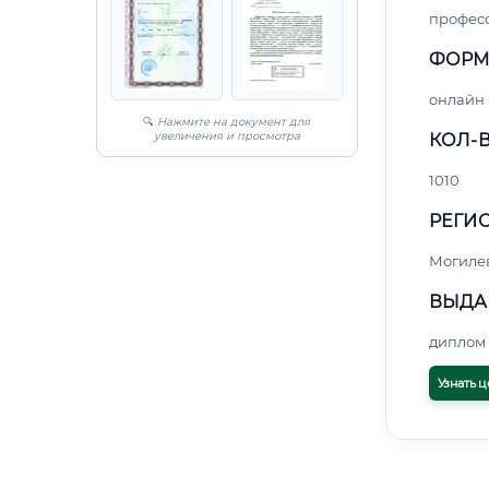
профес
ФОРМ
онлайн
🔍
Нажмите на документ для
увеличения и просмотра
КОЛ-В
1010
РЕГИО
Могиле
ВЫДА
диплом 
Узнать ц