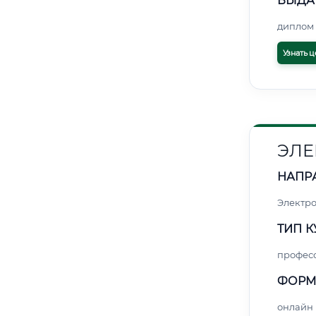
ВЫДА
диплом 
Узнать ц
ЭЛЕ
НАПР
Электро
ТИП К
профес
ФОРМ
онлайн