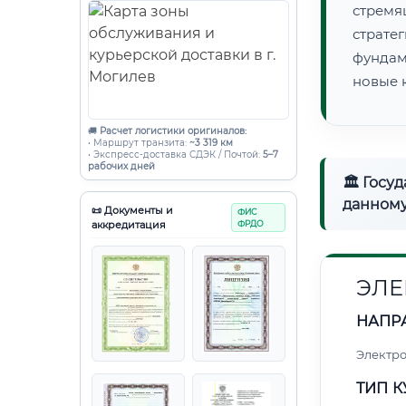
стрем
страте
фундам
новые 
🚚
Расчет логистики оригиналов:
• Маршрут транзита:
~3 319 км
• Экспресс-доставка СДЭК / Почтой:
5–7
рабочих дней
🏛 Госу
данному
📜 Документы и
ФИС
аккредитация
ФРДО
ЭЛЕ
НАПР
Электро
ТИП К