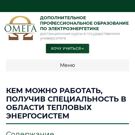
ДОПОЛНИТЕЛЬНОЕ
ПРОФЕССИОНАЛЬНОЕ ОБРАЗОВАНИЕ
ПО ЭЛЕКТРОЭНЕРГЕТИКЕ
дистанционные курсы в государственном
университете
ХОЧУ УЧИТЬСЯ
➜
Меню
💰 ПРОГРАММЫ И СТОИМОСТЬ
КЕМ МОЖНО РАБОТАТЬ,
Стоимость по программам обучения "Электроэнергетика"
ПОЛУЧИВ СПЕЦИАЛЬНОСТЬ В
ОБЛАСТИ ТЕПЛОВЫХ
ЭНЕРГОСИСТЕМ
📜 Документы и аккредитация
ФИС ФРДО
Содержание