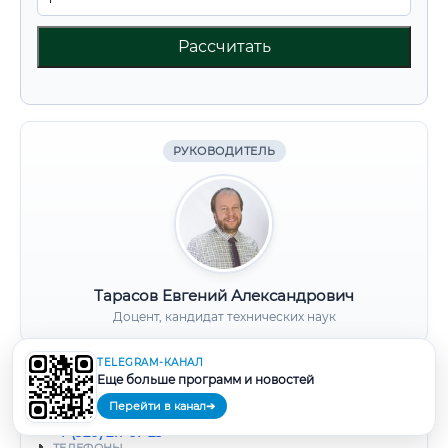
Рассчитать
РУКОВОДИТЕЛЬ
Тарасов Евгений Александрович
Доцент, кандидат технических наук
TELEGRAM-КАНАЛ
Еще больше программ и новостей
📍
ПОЧТОВЫЙ АДРЕС
Московский проспект, 14
Перейти в канал
➔
💬
МЕССЕНДЖЕР MAX
+7 (920) 211-67-25