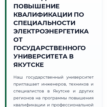
Точное местное время:
ПОВЫШЕНИЕ
15:18:52
КВАЛИФИКАЦИИ ПО
Суббота, 8 Августа
СПЕЦИАЛЬНОСТИ
2026 г.
ЭЛЕКТРОЭНЕРГЕТИКА
+22°C
Погода в г. Якутск:
🌤️
,
Преимущественно ясно
ОТ
🌅 Восход:
04:06
🌇 Закат:
20:47
Световой день:
16 ч. 41 мин.
ГОСУДАРСТВЕННОГО
УНИВЕРСИТЕТА В
📍 Региональная справка
г. Якутск
ЯКУТСКЕ
Субъект:
Республика Саха (Якутия)
Тел. код:
+7 (4112)
Наш государственный университет
Почтовые индексы:
677000–677999
приглашает инженеров, техников и
Часовой пояс:
МСК+6 (UTC+9)
Формат учебы:
специалистов в Якутске и других
Дистанционно
регионов на программы повышения
🗺️ Зона обслуживания: г. Якутск
квалификации и профессиональной