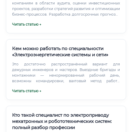
компаниям в области аудита, оценки инвестиционных
проектов, разработки стратегий развития и оптимизации
бизнес-процессов. Разработка долгосрочных прогнозов
развития энергетики, схем энергоснабжения регионов,
Читать статью →
технико-экономическое обоснование крупных
энергетических проектов. Уровень дохода: от стажера до
руководителя Заработная плата специалиста по
экономике и управлению в электроэнергетике напрямую
зависит от региона, размера компании, уровня
Кем можно работать по специальности
ответственности и опыта работы.
«Электроэнергетические системы и сети»
Это достаточно распространённый вариант для
дежурных инженеров и мастеров. Выездные бригады и
монтажники — ненормированный рабочий день,
возможны командировки, вахтовый метод работы
(особенно в нефтегазовой и горнодобывающей
Читать статью →
отраслях).
Кто такой специалист по электроприводу
мехатронных и робототехнических систем:
полный разбор профессии