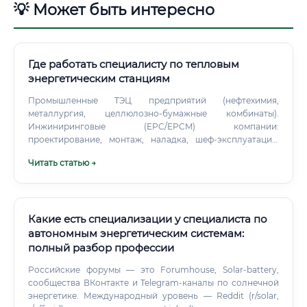
💡 Может быть интересно
Где работать специалисту по тепловым
энергетическим станциям
Промышленные ТЭЦ предприятий (нефтехимия,
металлургия, целлюлозно-бумажные комбинаты).
Инжиниринговые (EPC/EPCM) компании:
проектирование, монтаж, наладка, шеф-эксплуатация.
Сервисные подрядчики и OEM-производители турбин,
Читать статью →
котлов, систем АСУ ТП.
Какие есть специализации у специалиста по
автономным энергетическим системам:
полный разбор профессии
Российские форумы — это Forumhouse, Solar-battery,
сообщества ВКонтакте и Telegram-каналы по солнечной
энергетике. Международный уровень — Reddit (r/solar,