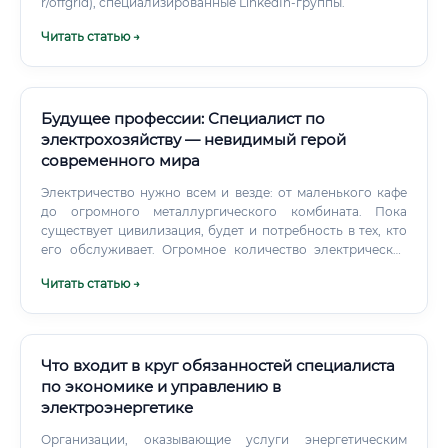
r/offgrid), специализированные LinkedIn-группы.
Читать статью →
Будущее профессии: Специалист по
электрохозяйству — невидимый герой
современного мира
Электричество нужно всем и везде: от маленького кафе
до огромного металлургического комбината. Пока
существует цивилизация, будет и потребность в тех, кто
его обслуживает. Огромное количество электрических
сетей и оборудования, построенных еще в XX веке,
Читать статью →
требует постоянного обслуживания, ремонта и
постепенной модернизации.
Что входит в круг обязанностей специалиста
по экономике и управлению в
электроэнергетике
Организации, оказывающие услуги энергетическим