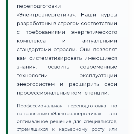
переподготовки
«Электроэнергетика». Наши курсы
разработаны в строгом соответствии
с требованиями энергетического
комплекса и актуальными
🚚
Расчет логистики оригиналов:
• Маршрут транзита:
~2 757 км
стандартами отрасли. Они позволят
• Экспресс-доставка СДЭК / Почтой:
4–6 рабочих дней
вам систематизировать имеющиеся
📜 Документы и аккредитация
знания, освоить современные
ФИС ФРДО
технологии эксплуатации
энергосистем и расширить свои
профессиональные компетенции.
🔍
Нажмите на документ для увеличения и просмотра
Профессиональная переподготовка по
направлению «Электроэнергетика» — это
оптимальное решение для специалистов,
стремящихся к карьерному росту или