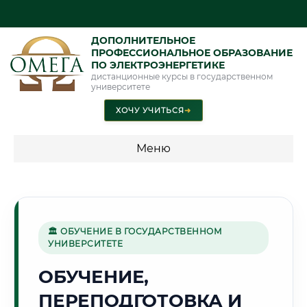
ДОПОЛНИТЕЛЬНОЕ
ПРОФЕССИОНАЛЬНОЕ ОБРАЗОВАНИЕ
ПО ЭЛЕКТРОЭНЕРГЕТИКЕ
дистанционные курсы в государственном
университете
ХОЧУ УЧИТЬСЯ
➜
Меню
💰 ПРОГРАММЫ И СТОИМОСТЬ
Стоимость по программам обучения "Электроэнергетика"
🏛 ОБУЧЕНИЕ В ГОСУДАРСТВЕННОМ
УНИВЕРСИТЕТЕ
❄️
ОБУЧЕНИЕ,
ПЕРЕПОДГОТОВКА И
Г. ЯКУТСК