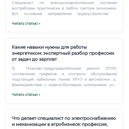
Специалист по электроэнергетическим системам
востребован практически в любом секторе экономики.
Вот основные направления трудоустройства: ⚡
Энергетические компании: Россети, ФСК ЕЭС, РусГидро,
Читать статью →
Интер РАО, Юнипро, ТГК, ОГК 🏭 Промышленные
предприятия: металлургия, химия, машиностроение,
пищевая промышленность 🛢️ Нефтегазовый сектор:
Газпром, Роснефть, Лукойл, Сибур, Новатэк ⚛️ Атомная
энергетика: Росатом, АЭС, НИЯУ МИФИ 🏗️
Какие навыки нужны для работы
Строительство и девелопмент: монтажные организации,
энергетиком: экспертный разбор профессии
EPC-подрядчики 🏙️ Городская инфраструктура:
от задач до зарплат
Мосэнерго, ТЭЦ, коммунальные службы 🔬 Проектные
институты: Энергопроект, Ленгипроэнерго, НИПИ и др. 🖥️
🔍 Планово-предупредительный ремонт (ППР):
IT-компании в сфере Smart Grid: разработчики SCADA,
составление графиков и контроль обслуживания
АСУ ТП Как начать карьеру: пошаговый путь в профессию
подстанций, кабельных линий, КРУЭ и автоматики. ⚠️
🚀 Путь в профессию можно условно разделить на
Взаимодействие с энергосбытовыми компаниями: учет
киловатт, контроль коэффициента мощности (cosφ),
несколько этапов: Шаг 1.
Читать статью →
защита от штрафов за перерасход.
Что делает специалист по электроснабжению
и механизации в агробизнесе: профессия,