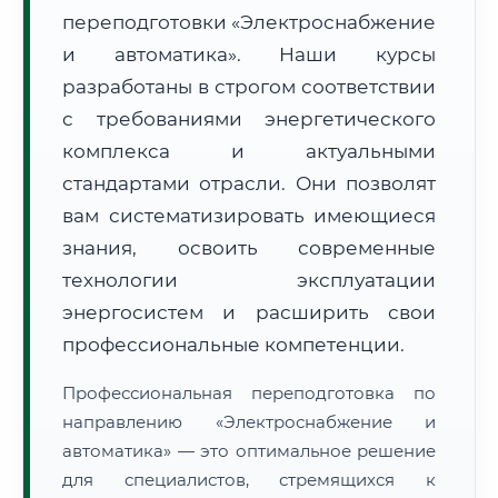
переподготовки «Электроснабжение
и автоматика». Наши курсы
разработаны в строгом соответствии
с требованиями энергетического
комплекса и актуальными
🚚
Расчет логистики оригиналов:
• Маршрут транзита:
~877 км
стандартами отрасли. Они позволят
• Экспресс-доставка СДЭК / Почтой:
1–2 рабочих дня
вам систематизировать имеющиеся
📜 Документы и аккредитация
знания, освоить современные
ФИС ФРДО
технологии эксплуатации
энергосистем и расширить свои
профессиональные компетенции.
🔍
Нажмите на документ для увеличения и просмотра
Профессиональная переподготовка по
направлению «Электроснабжение и
автоматика» — это оптимальное решение
для специалистов, стремящихся к