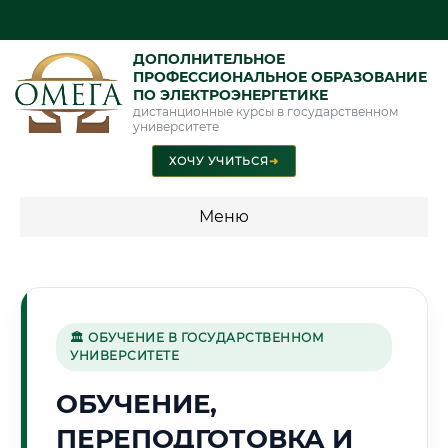
ДОПОЛНИТЕЛЬНОЕ
ПРОФЕССИОНАЛЬНОЕ ОБРАЗОВАНИЕ
ПО ЭЛЕКТРОЭНЕРГЕТИКЕ
дистанционные курсы в государственном
университете
ХОЧУ УЧИТЬСЯ
➜
Меню
💰 ПРОГРАММЫ И СТОИМОСТЬ
Стоимость по программам обучения "Электроэнергетика"
🏛 ОБУЧЕНИЕ В ГОСУДАРСТВЕННОМ
УНИВЕРСИТЕТЕ
🌟
ОБУЧЕНИЕ,
ПЕРЕПОДГОТОВКА И
Г. АСТАНА