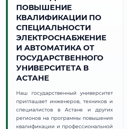
Точное местное время:
ПОВЫШЕНИЕ
09:08:52
КВАЛИФИКАЦИИ ПО
Понедельник, 10 Августа
СПЕЦИАЛЬНОСТИ
2026 г.
ЭЛЕКТРОСНАБЖЕНИЕ
+20°C
Погода в г. Астана:
☀️
,
Ясно
И АВТОМАТИКА ОТ
🌅 Восход:
04:53
🌇 Закат:
19:46
Световой день:
14 ч. 53 мин.
ГОСУДАРСТВЕННОГО
УНИВЕРСИТЕТА В
📍 Региональная справка
г. Астана
АСТАНЕ
Субъект:
Республика Казахстан
Тел. код:
+7 (7172)
Наш государственный университет
Почтовые индексы:
010000–010015
приглашает инженеров, техников и
Часовой пояс:
UTC+5
Формат учебы:
специалистов в Астане и других
Дистанционно
регионов на программы повышения
🗺️ Зона обслуживания: г. Астана
квалификации и профессиональной