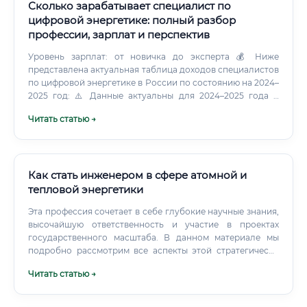
Сколько зарабатывает специалист по
цифровой энергетике: полный разбор
профессии, зарплат и перспектив
Уровень зарплат: от новичка до эксперта 💰 Ниже
представлена актуальная таблица доходов специалистов
по цифровой энергетике в России по состоянию на 2024–
2025 год: ⚠️ Данные актуальны для 2024–2025 года и
основаны на анализе платформ HeadHunter, SuperJob,
Читать статью →
Habr Career, а также данных профессиональных
ассоциаций. Где платят больше всего 🌍 Уровень дохода
существенно зависит от работодателя, региона и
сектора. Рассмотрим сравнительную таблицу: ✅ Вывод:
наибольший доход даёт работа в международных
Как стать инженером в сфере атомной и
компаниях или высококвалифицированный фриланс.
тепловой энергетики
Эта профессия сочетает в себе глубокие научные знания,
высочайшую ответственность и участие в проектах
государственного масштаба. В данном материале мы
подробно рассмотрим все аспекты этой стратегически
важной специальности: от сути должностных
Читать статью →
обязанностей до карьерных перспектив и уровня дохода.
H2: Суть профессии: инженер в атомной и тепловой
энергетике Инженер в области атомной и тепловой