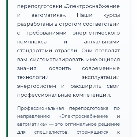
переподготовки «Электроснабжение
и автоматика». Наши курсы
разработаны в строгом соответствии
с требованиями энергетического
комплекса и актуальными
🚚
Расчет логистики оригиналов:
• Маршрут транзита:
~2 560 км
стандартами отрасли. Они позволят
• Экспресс-доставка СДЭК / Почтой:
4–6 рабочих дней
вам систематизировать имеющиеся
📜 Документы и аккредитация
знания, освоить современные
ФИС ФРДО
технологии эксплуатации
энергосистем и расширить свои
профессиональные компетенции.
🔍
Нажмите на документ для увеличения и просмотра
Профессиональная переподготовка по
направлению «Электроснабжение и
автоматика» — это оптимальное решение
для специалистов, стремящихся к