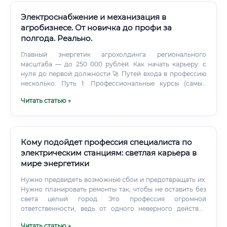
энергетики — это специалист с высшим техническим
образованием, который обеспечивает создание и
Электроснабжение и механизация в
бесперебойное функционирование энергетических
агробизнесе. От новичка до профи за
объектов, генерирующих электрическую и тепловую
полгода. Реально.
энергию.
Главный энергетик агрохолдинга регионального
масштаба — до 250 000 рублей. Как начать карьеру: с
нуля до первой должности 🚀 Путей входа в профессию
несколько: Путь 1: Профессиональные курсы (самый
быстрый) Прохождение специализированных курсов по
Читать статью →
электроснабжению и механизации в АПК. После
обучения — получение удостоверения, трудоустройство.
Кому подойдет профессия специалиста по
электрическим станциям: светлая карьера в
мире энергетики
Нужно предвидеть возможные сбои и предотвращать их.
Нужно планировать ремонты так, чтобы не оставить без
света целый город. Это профессия огромной
ответственности, ведь от одного неверного действия
могут зависеть комфорт и безопасность миллионов
Читать статью →