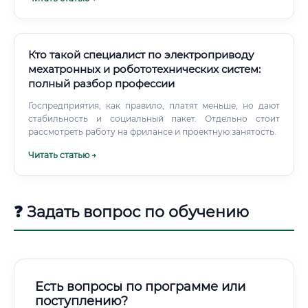
людей.
Кто такой специалист по электроприводу
мехатронных и робототехнических систем:
полный разбор профессии
Госпредприятия, как правило, платят меньше, но дают
стабильность и социальный пакет. Отдельно стоит
рассмотреть работу на фрилансе и проектную занятость.
Читать статью →
❓ Задать вопрос по обучению
Есть вопросы по программе или
поступлению?