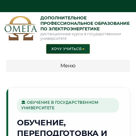
ДОПОЛНИТЕЛЬНОЕ
ПРОФЕССИОНАЛЬНОЕ ОБРАЗОВАНИЕ
ПО ЭЛЕКТРОЭНЕРГЕТИКЕ
дистанционные курсы в государственном
университете
ХОЧУ УЧИТЬСЯ
➜
Меню
💰 ПРОГРАММЫ И СТОИМОСТЬ
Стоимость по программам обучения "Электроэнергетика"
🏛 ОБУЧЕНИЕ В ГОСУДАРСТВЕННОМ
УНИВЕРСИТЕТЕ
🧶
ОБУЧЕНИЕ,
ПЕРЕПОДГОТОВКА И
Г. КОСТРОМА