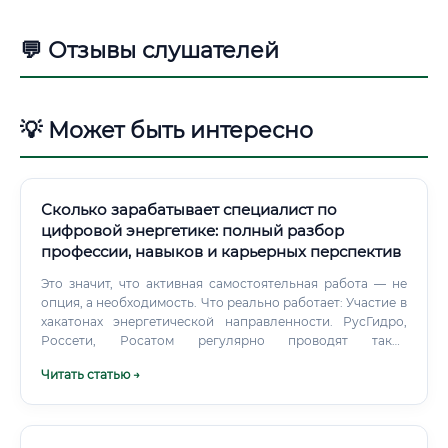
💬 Отзывы слушателей
💡 Может быть интересно
Сколько зарабатывает специалист по
цифровой энергетике: полный разбор
профессии, навыков и карьерных перспектив
Это значит, что активная самостоятельная работа — не
опция, а необходимость. Что реально работает: Участие в
хакатонах энергетической направленности. РусГидро,
Россети, Росатом регулярно проводят такие
соревнования — это и практика, и нетворкинг, и строчка
Читать статью →
в резюме.