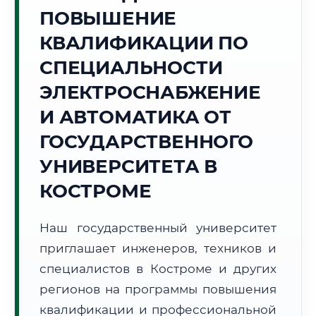
Точное местное время:
ПОВЫШЕНИЕ
02:28:04
КВАЛИФИКАЦИИ ПО
Воскресенье, 9 Августа
СПЕЦИАЛЬНОСТИ
2026 г.
ЭЛЕКТРОСНАБЖЕНИЕ
+18°C
Погода в г. Кострома:
☁️
,
Пасмурно
И АВТОМАТИКА ОТ
🌅 Восход:
04:25
🌇 Закат:
20:17
Световой день:
15 ч. 52 мин.
ГОСУДАРСТВЕННОГО
УНИВЕРСИТЕТА В
📍 Региональная справка
г. Кострома
КОСТРОМЕ
Субъект:
Костромская область
Тел. код:
+7 (4942)
Наш государственный университет
Почтовые индексы:
156000–156999
приглашает инженеров, техников и
Часовой пояс:
МСК (UTC+3)
Формат учебы:
специалистов в Костроме и других
Дистанционно
регионов на программы повышения
🗺️ Зона обслуживания: г. Кострома
квалификации и профессиональной