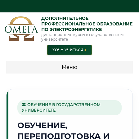
ДОПОЛНИТЕЛЬНОЕ
ПРОФЕССИОНАЛЬНОЕ ОБРАЗОВАНИЕ
ПО ЭЛЕКТРОЭНЕРГЕТИКЕ
дистанционные курсы в государственном
университете
ХОЧУ УЧИТЬСЯ
➜
Меню
💰 ПРОГРАММЫ И СТОИМОСТЬ
Стоимость по программам обучения "Электроэнергетика"
🏛 ОБУЧЕНИЕ В ГОСУДАРСТВЕННОМ
УНИВЕРСИТЕТЕ
🌸
ОБУЧЕНИЕ,
ПЕРЕПОДГОТОВКА И
Г. СТАВРОПОЛЬ