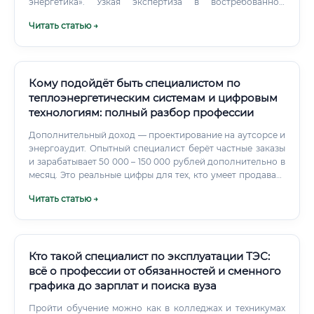
энергетика». Узкая экспертиза в востребованном
продукте — один из самых быстрых способов поднять
Читать статью →
доход.
Кому подойдёт быть специалистом по
теплоэнергетическим системам и цифровым
технологиям: полный разбор профессии
Дополнительный доход — проектирование на аутсорсе и
энергоаудит. Опытный специалист берёт частные заказы
и зарабатывает 50 000 – 150 000 рублей дополнительно в
месяц. Это реальные цифры для тех, кто умеет продавать
свои услуги.
Читать статью →
Кто такой специалист по эксплуатации ТЭС:
всё о профессии от обязанностей и сменного
графика до зарплат и поиска вуза
Пройти обучение можно как в колледжах и техникумах