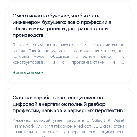
создаёт новые рынки Не исчезнет ли профессия из-за
искусственного интеллекта Это один из самых
актуальных вопросов нашего времени. Отвечаем прямо и
С чего начать обучение, чтобы стать
честно: Профессия специалиста по
инженером будущего: все о профессии в
электроэнергетическим системам НЕ исчезнет в
области мехатроники для транспорта и
обозримом будущем.
производств
Главное преимущество мехатроники — это системный
взгляд. Такой специалист — «универсальный солдат»,
который может общаться на одном языке и с
конструкторами, и с программистами, и с
электронщиками, потому что он сам разбирается во всех
Читать статью →
этих областях.
Сколько зарабатывает специалист по
цифровой энергетике: полный разбор
профессии, навыков и карьерных перспектив
Инженер, который умеет работать с OSIsoft PI Asset
Framework или с платформой Predix от GE Digital, стоит
значительно дороже универсального «цифрового