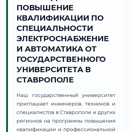
Точное местное время:
ПОВЫШЕНИЕ
08:07:37
КВАЛИФИКАЦИИ ПО
Пятница, 7 Августа
СПЕЦИАЛЬНОСТИ
2026 г.
ЭЛЕКТРОСНАБЖЕНИЕ
+20°C
Погода в г. Ставрополь:
☀️
,
Ясно
И АВТОМАТИКА ОТ
🌅 Восход:
05:04
🌇 Закат:
19:31
Световой день:
14 ч. 27 мин.
ГОСУДАРСТВЕННОГО
УНИВЕРСИТЕТА В
📍 Региональная справка
г. Ставрополь
СТАВРОПОЛЕ
Субъект:
Ставропольский край
Тел. код:
+7 (8652)
Наш государственный университет
Почтовые индексы:
355000–355999
приглашает инженеров, техников и
Часовой пояс:
МСК (UTC+3)
Формат учебы:
специалистов в Ставрополе и других
Дистанционно
регионов на программы повышения
🗺️ Зона обслуживания: г. Ставрополь
квалификации и профессиональной