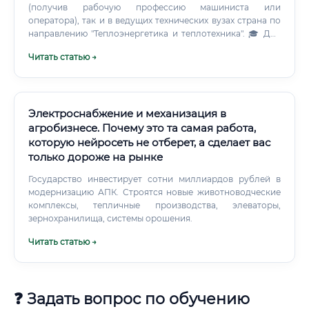
(получив рабочую профессию машиниста или
оператора), так и в ведущих технических вузах страна по
направлению "Теплоэнергетика и теплотехника". 🎓 Для
занятия инженерно-технических и руководящих
Читать статью →
должностей (начиная от машиниста блока и выше)
наличие высшего профильного образования является
строгим обязательным требованием профессиональных
стандартов.
Электроснабжение и механизация в
агробизнесе. Почему это та самая работа,
которую нейросеть не отберет, а сделает вас
только дороже на рынке
Государство инвестирует сотни миллиардов рублей в
модернизацию АПК. Строятся новые животноводческие
комплексы, тепличные производства, элеваторы,
зернохранилища, системы орошения.
Читать статью →
❓ Задать вопрос по обучению