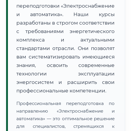
переподготовки «Электроснабжение
и автоматика». Наши курсы
разработаны в строгом соответствии
с требованиями энергетического
комплекса и актуальными
🚚
Расчет логистики оригиналов:
• Маршрут транзита:
~3 077 км
стандартами отрасли. Они позволят
• Экспресс-доставка СДЭК / Почтой:
4–6 рабочих дней
вам систематизировать имеющиеся
📜 Документы и аккредитация
знания, освоить современные
ФИС ФРДО
технологии эксплуатации
энергосистем и расширить свои
профессиональные компетенции.
🔍
Нажмите на документ для увеличения и просмотра
Профессиональная переподготовка по
направлению «Электроснабжение и
автоматика» — это оптимальное решение
для специалистов, стремящихся к