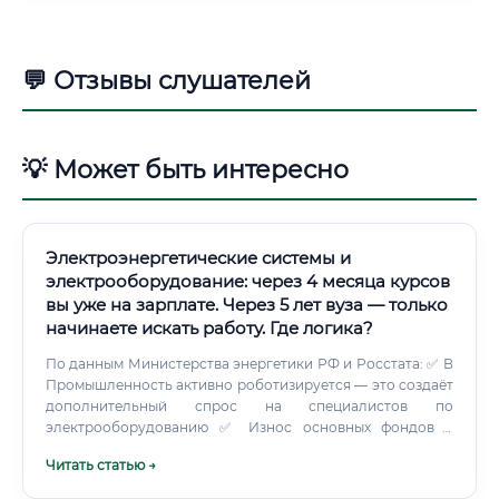
💬 Отзывы слушателей
💡 Может быть интересно
Электроэнергетические системы и
электрооборудование: через 4 месяца курсов
вы уже на зарплате. Через 5 лет вуза — только
начинаете искать работу. Где логика?
По данным Министерства энергетики РФ и Росстата: ✅ В
Промышленность активно роботизируется — это создаёт
дополнительный спрос на специалистов по
электрооборудованию ✅ Износ основных фондов в
электроэнергетике превышает 50% — требуется
Читать статью →
масштабная реконструкция ✅ Электрификация
транспорта (электробусы, зарядная инфраструктура)