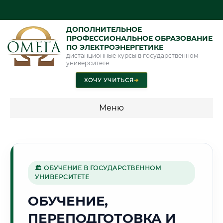
ДОПОЛНИТЕЛЬНОЕ
ПРОФЕССИОНАЛЬНОЕ ОБРАЗОВАНИЕ
ПО ЭЛЕКТРОЭНЕРГЕТИКЕ
дистанционные курсы в государственном
университете
ХОЧУ УЧИТЬСЯ
➜
Меню
💰 ПРОГРАММЫ И СТОИМОСТЬ
Стоимость по программам обучения "Электроэнергетика"
🏛 ОБУЧЕНИЕ В ГОСУДАРСТВЕННОМ
УНИВЕРСИТЕТЕ
🛢️
ОБУЧЕНИЕ,
ПЕРЕПОДГОТОВКА И
Г. ТЮМЕНЬ