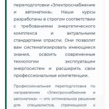
переподготовки «Электроснабжение
и автоматика». Наши курсы
разработаны в строгом соответствии
с требованиями энергетического
комплекса и актуальными
🚚
Расчет логистики оригиналов:
• Маршрут транзита:
~1 102 км
стандартами отрасли. Они позволят
• Экспресс-доставка СДЭК / Почтой:
2–3 рабочих дня
вам систематизировать имеющиеся
📜 Документы и аккредитация
знания, освоить современные
ФИС ФРДО
технологии эксплуатации
энергосистем и расширить свои
профессиональные компетенции.
🔍
Нажмите на документ для увеличения и просмотра
Профессиональная переподготовка по
направлению «Электроснабжение и
автоматика» — это оптимальное решение
для специалистов, стремящихся к