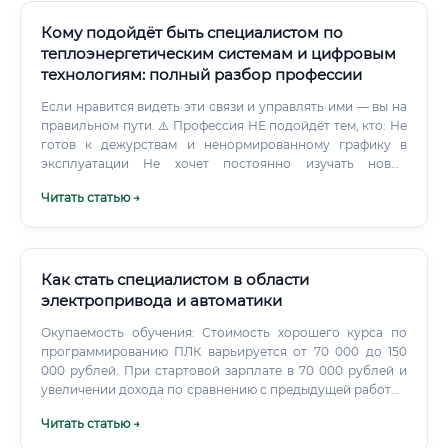
Кому подойдёт быть специалистом по
теплоэнергетическим системам и цифровым
технологиям: полный разбор профессии
Если нравится видеть эти связи и управлять ими — вы на
правильном пути. ⚠️ Профессия НЕ подойдёт тем, кто: Не
готов к дежурствам и ненормированному графику в
эксплуатации Не хочет постоянно изучать новые
стандарты и нормативы Ожидает исключительно
Читать статью →
офисной работы без выездов Не готов нести
ответственность за решения, которые влияют на
реальные объекты ✅ Профессия отлично подойдёт тем,
кто: Любит физику и математику, но не хочет уходить в
чистую науку Хочет работать на стыке инженерии и IT
Как стать специалистом в области
Готов развиваться в нескольких направлениях
электропривода и автоматики
одновременно Интересуется темой
Окупаемость обучения: Стоимость хорошего курса по
энергоэффективности и устойчивого развития Хочет
программированию ПЛК варьируется от 70 000 до 150
иметь стабильный спрос на рынке труда —
000 рублей. При стартовой зарплате в 70 000 рублей и
теплоснабжение нужно всегда Отдельно стоит сказать
увеличении дохода по сравнению с предыдущей работой
про людей с аналитическим складом ума. Если вам
на 20 000 – 30 000 рублей в месяц, обучение окупается за
нравится работать с данными, строить графики, находить
Читать статью →
3-7 месяцев, что является отличным показателем
паттерны — цифровая часть профессии создана именно
возврата инвестиций в свое образование.