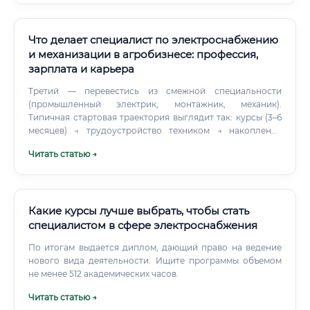
для вас.
Что делает специалист по электроснабжению
и механизации в агробизнесе: профессия,
зарплата и карьера
Третий — перевестись из смежной специальности
(промышленный электрик, монтажник, механик).
Типичная стартовая траектория выглядит так: курсы (3–6
месяцев) → трудоустройство техником → накопление
опыта 1–2 года → переход на позицию электромеханика →
Читать статью →
через 3–5 лет — главный энергетик.
Какие курсы лучше выбрать, чтобы стать
специалистом в сфере электроснабжения
По итогам выдается диплом, дающий право на ведение
нового вида деятельности. Ищите программы объемом
не менее 512 академических часов.
Читать статью →