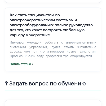
Как стать специалистом по
электроэнергетическим системам и
электрооборудованию: полное руководство
для тех, кто хочет построить стабильную
карьеру в энергетике
Инженер, умеющий работать с интеллектуальными
системами управления, будет стоить значительно
дороже, чем тот, кто игнорирует новые технологии.
Прогноз: к 2035 году профессия трансформируется —
появятся специализации на стыке электроэнергетики и IT
Читать статью →
(Smart Grid инженер, специалист по цифровым
подстанциям, эксперт по накопителям энергии).
❓ Задать вопрос по обучению