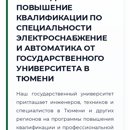
Точное местное время:
ПОВЫШЕНИЕ
09:20:51
КВАЛИФИКАЦИИ ПО
Четверг, 6 Августа
СПЕЦИАЛЬНОСТИ
2026 г.
ЭЛЕКТРОСНАБЖЕНИЕ
+16°C
Погода в г. Тюмень:
☁️
,
Пасмурно
И АВТОМАТИКА ОТ
🌅 Восход:
04:45
🌇 Закат:
20:41
Световой день:
15 ч. 56 мин.
ГОСУДАРСТВЕННОГО
УНИВЕРСИТЕТА В
📍 Региональная справка
г. Тюмень
ТЮМЕНИ
Субъект:
Тюменская область
Тел. код:
+7 (3452)
Наш государственный университет
Почтовые индексы:
625000–625999
приглашает инженеров, техников и
Часовой пояс:
МСК+2 (UTC+5)
Формат учебы:
специалистов в Тюмени и других
Дистанционно
регионов на программы повышения
🗺️ Зона обслуживания: г. Тюмень
квалификации и профессиональной