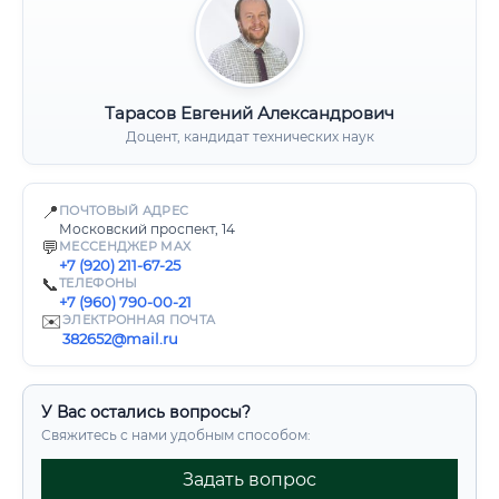
Тарасов Евгений Александрович
Доцент, кандидат технических наук
📍
ПОЧТОВЫЙ АДРЕС
Московский проспект, 14
💬
МЕССЕНДЖЕР MAX
+7 (920) 211-67-25
📞
ТЕЛЕФОНЫ
+7 (960) 790-00-21
✉️
ЭЛЕКТРОННАЯ ПОЧТА
382652@mail.ru
У Вас остались вопросы?
Свяжитесь с нами удобным способом:
Задать вопрос