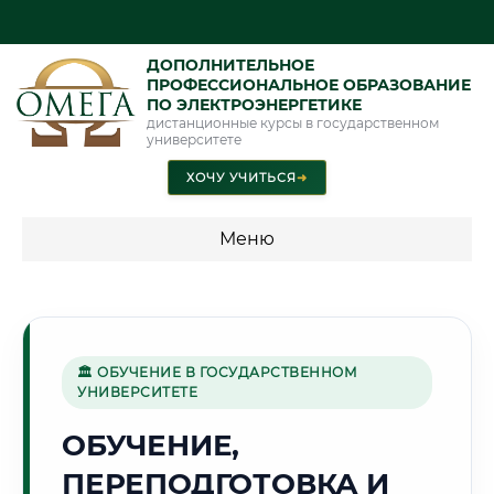
ДОПОЛНИТЕЛЬНОЕ
ПРОФЕССИОНАЛЬНОЕ ОБРАЗОВАНИЕ
ПО ЭЛЕКТРОЭНЕРГЕТИКЕ
дистанционные курсы в государственном
университете
ХОЧУ УЧИТЬСЯ
➜
Меню
💰 ПРОГРАММЫ И СТОИМОСТЬ
Стоимость по программам обучения "Электроэнергетика"
🏛 ОБУЧЕНИЕ В ГОСУДАРСТВЕННОМ
УНИВЕРСИТЕТЕ
🏛️
ОБУЧЕНИЕ,
ПЕРЕПОДГОТОВКА И
Г. БУХАРА