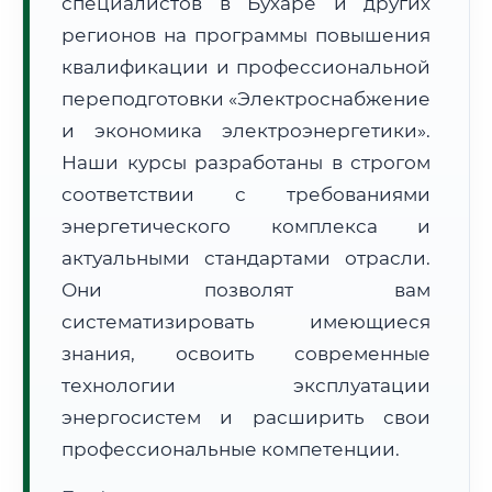
специалистов в Бухаре и других
регионов на программы повышения
квалификации и профессиональной
переподготовки «Электроснабжение
и экономика электроэнергетики».
🚚
Расчет логистики оригиналов:
Наши курсы разработаны в строгом
• Маршрут транзита:
~2 182 км
• Экспресс-доставка СДЭК / Почтой:
3–5 рабочих дней
соответствии с требованиями
энергетического комплекса и
📜 Документы и аккредитация
ФИС ФРДО
актуальными стандартами отрасли.
Они позволят вам
систематизировать имеющиеся
🔍
Нажмите на документ для увеличения и просмотра
знания, освоить современные
технологии эксплуатации
энергосистем и расширить свои
профессиональные компетенции.