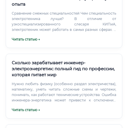
опыта
Сравнение смежных специальностей Чем специальность
электротехника лучше? В отличие от
узкоспециализированного слесаря КИПиА,
электротехник может работать в самых разных сферах. В
отличие от инженера, он обладает сильными
Читать статью →
практическими навыками и может начать карьеру
быстрее и с более доступным уровнем образования.
Сколько зарабатывает инженер-
электроэнергетик: полный гид по профессии,
которая питает мир
Нужно любить физику (особенно раздел электричества),
математику, уметь читать сложные схемы и чертежи,
понимать, как работают технические устройства. Ошибка
инженера-энергетика может привести к отключению
целого города, выходу из строя дорогого оборудования
Читать статью →
или, что самое страшное, к несчастным случаям.