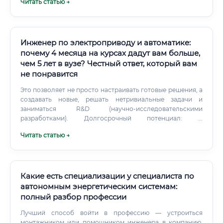
Читать статью →
Инженер по электроприводу и автоматике:
почему 4 месяца на курсах дадут вам больше,
чем 5 лет в вузе? Честный ответ, который вам
не понравится
Это позволяет не просто настраивать готовые решения, а
создавать новые, решать нетривиальные задачи и
заниматься R&D (научно-исследовательскими
разработками). Долгосрочный потенциал: С
фундаментальной базой инженеру проще осваивать
Читать статью →
новые технологии в будущем. Он понимает "почему это
работает так", а не просто "какую кнопку нажать".
Какие есть специализации у специалиста по
автономным энергетическим системам:
полный разбор профессии
Лучший способ войти в профессию — устроиться
монтажником или помощником инженера в компанию,