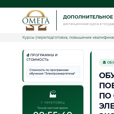
ДОПОЛНИТЕЛЬНОЕ 
дистанционные курсы в госуда
Курсы (переподготовка, повышение квалифика
💰 ПРОГРАММЫ И
СТОИМОСТЬ
🏛 ОБ
Стоимость по программам
ОБ
обучения "Электроэнергетика"
ПО
🏭
ПО
Г. ЧЕРЕПОВЕЦ
ЭЛ
Точное местное время: