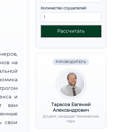
Количество слушателей:
Рассчитать
неров,
нов на
РУКОВОДИТЕЛЬ
альной
омика
трогом
екса и
Тарасов Евгений
ят вам
Александрович
менные
Доцент, кандидат технических
наук
ь свои