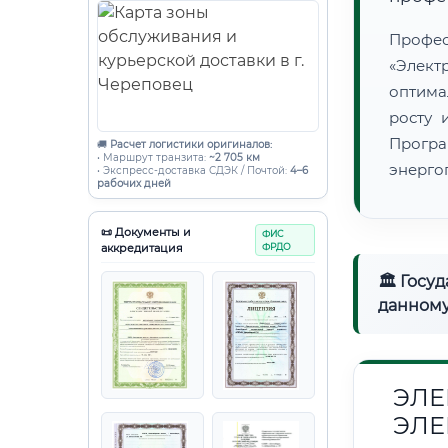
Проф
«Элек
оптима
росту 
Програ
🚚
Расчет логистики оригиналов:
• Маршрут транзита:
~2 705 км
энерго
• Экспресс-доставка СДЭК / Почтой:
4–6
рабочих дней
📜 Документы и
ФИС
аккредитация
ФРДО
🏛 Госу
данному
ЭЛЕ
ЭЛЕ