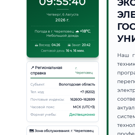
09:55:41
ЭК
ЭЛ
Четверг, 6 Августа
2026 г.
ГО
+18°C
Погода в г. Череповец:
🌧️
,
УН
Небольшой дождь
🌅 Восход:
04:26
🌇 Закат:
20:42
Световой день:
16 ч. 16 мин.
Наш г
техни
📍 Региональная
г.
прогр
справка
Череповец
пере
Субъект:
Вологодская область
элект
Тел. код:
+7 (8202)
соотв
Почтовые индексы:
162600–162699
актуа
Часовой пояс:
МСК (UTC+3)
Формат учебы:
Дистанционно
систе
техно
🗺️ Зона обслуживания: г. Череповец
профе