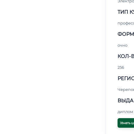
Электро
ТИП К
профес
ФОРМ
очно
КОЛ-В
256
РЕГИО
Черепо
ВЫДА
диплом 
Узнать ц