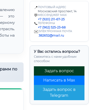
📍
ПОЧТОВЫЙ АДРЕС
лению
Московский проспект, 14
💬
МЕССЕНДЖЕР MAX
 — это
+7 (920) 211-67-25
ьерному
📞
ТЕЛЕФОНЫ
+7 (962) 525-23-68
трасль.
✉️
ЭЛЕКТРОННАЯ ПОЧТА
боты на
382652@mail.ru
У Вас остались вопросы?
Свяжитесь с нами удобным
способом:
грамм по
Задать вопрос
Написать в Max
Задать вопрос в
Telegram