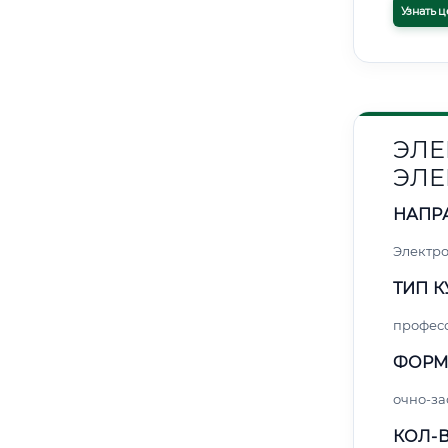
Узнать ц
ЭЛЕ
ЭЛЕ
НАПР
Электро
ТИП К
профес
ФОРМ
очно-за
КОЛ-В