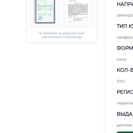
НАПР
Электро
ТИП К
🔍
Нажмите на документ для
профес
увеличения и просмотра
ФОРМ
очно
КОЛ-В
1010
РЕГИО
Черепо
ВЫДА
диплом 