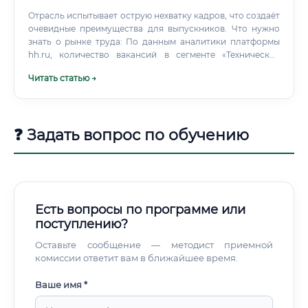
Отрасль испытывает острую нехватку кадров, что создаёт
очевидные преимущества для выпускников. Что нужно
знать о рынке труда: По данным аналитики платформы
hh.ru, количество вакансий в сегменте «Технические
специалисты АПК» ежегодно растёт на 12–18% На одного
Читать статью →
кандидата в среднем приходится 2,5–3 вакансии Крупные
агрохолдинги активно набирают специалистов с
удостоверениями, готовы брать выпускников курсов с
последующим обучением внутри компании ⚠️ Важно:
❓ Задать вопрос по обучению
практика показывает, что 70–80% выпускников
профильных курсов трудоустраиваются в течение 1–3
месяцев после получения документа. Особенно высокий
спрос — в регионах с активным АПК.
Есть вопросы по программе или
поступлению?
Оставьте сообщение — методист приемной
комиссии ответит вам в ближайшее время.
Ваше имя *