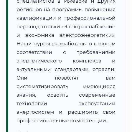
специалистов в Ижевске и других
регионов на программы повышения
квалификации и профессиональной
переподготовки «Электроснабжение
и экономика электроэнергетики».
🚚
Расчет логистики оригиналов:
Наши курсы разработаны в строгом
• Маршрут транзита:
~1 848 км
• Экспресс-доставка СДЭК / Почтой:
3–5 рабочих дней
соответствии с требованиями
энергетического комплекса и
📜 Документы и аккредитация
ФИС ФРДО
актуальными стандартами отрасли.
Они позволят вам
систематизировать имеющиеся
🔍
Нажмите на документ для увеличения и просмотра
знания, освоить современные
технологии эксплуатации
энергосистем и расширить свои
профессиональные компетенции.