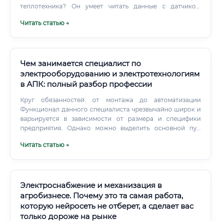
теплотехника? Он умеет читать данные с датчиков,
строить цифровые модели систем, анализировать
Читать статью →
потребление энергии через специализированный софт и
принимать решения на основе реальных данных, а не
интуиции.
Чем занимается специалист по
электрооборудованию и электротехнологиям
в АПК: полный разбор профессии
Круг обязанностей: от монтажа до автоматизации
Функционал данного специалиста чрезвычайно широк и
варьируется в зависимости от размера и специфики
предприятия. Однако можно выделить основной пул
задач, входящих в его компетенцию: Проектирование и
Читать статью →
планирование: Разработка схем электроснабжения
новых и реконструируемых объектов (ферм, складов,
теплиц).
Электроснабжение и механизация в
агробизнесе. Почему это та самая работа,
которую нейросеть не отберет, а сделает вас
только дороже на рынке