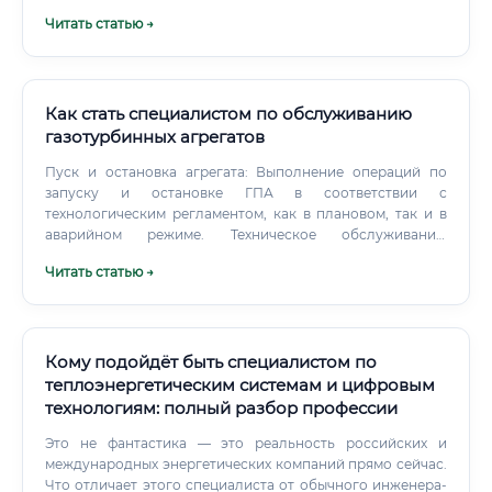
помощника электрика, техника по обслуживанию
Читать статью →
Оформление на предприятии, прохождение вводного
инструктажа Работа под наставничеством опытного
специалиста в первые 1–3 месяца Какие курсы лучше
выбрать При выборе курсов обращайте внимание на
следующие критерии: 💡 Обращайте внимание на
Как стать специалистом по обслуживанию
учебные центры при крупных предприятиях и вузах —
газотурбинных агрегатов
они, как правило, предоставляют более качественную
Пуск и остановка агрегата: Выполнение операций по
практическую подготовку. Большинство работодателей
запуску и остановке ГПА в соответствии с
в электроэнергетике готовы брать специалистов без
технологическим регламентом, как в плановом, так и в
опыта при условии: Наличия базового образования по
аварийном режиме. Техническое обслуживание:
профилю (курсы, колледж) Наличия действующей группы
Проведение регулярных осмотров, проверка состояния
допуска по электробезопасности Прохождения
Читать статью →
узлов и механизмов, контроль уровня масла и других
медицинского осмотра Готовности работать под
технических жидкостей, выполнение несложных
руководством опытного специалиста Практика
регламентных работ.
показывает: 6–12 месяцев работы под наставничеством
полностью компенсируют отсутствие опыта при найме.
Кому подойдёт быть специалистом по
теплоэнергетическим системам и цифровым
технологиям: полный разбор профессии
Это не фантастика — это реальность российских и
международных энергетических компаний прямо сейчас.
Что отличает этого специалиста от обычного инженера-