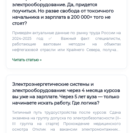
электрооборудование. Да, придется
поучиться. Но разве свобода от токсичного
начальника и зарплата в 200 000+ того не
стоят?
Приведём актуальные данные по рынку труда России на
2024–2025 год: ✅ Важный факт: специалисты,
работающие вахтовым методом на объектах
нефтегазовой отрасли или Крайнего Севера, получают
надбавки от 30% до 80% к базовой ставке. Таким образом,
Читать статью →
реальный доход может значительно превышать
среднерыночные показатели.
Электроэнергетические системы и
электрооборудование: через 4 месяца курсов
вы уже на зарплате. Через 5 лет вуза — только
начинаете искать работу. Где логика?
Типичный путь трудоустройства после курсов: Сдача
экзамена на группу допуска по электробезопасности (II–
III группа на старте) Прохождение медицинского
осмотра Отклик на вакансии электромонтажника,