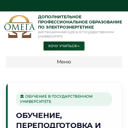
ДОПОЛНИТЕЛЬНОЕ
ПРОФЕССИОНАЛЬНОЕ ОБРАЗОВАНИЕ
ПО ЭЛЕКТРОЭНЕРГЕТИКЕ
дистанционные курсы в государственном
университете
ХОЧУ УЧИТЬСЯ
➜
Меню
💰 ПРОГРАММЫ И СТОИМОСТЬ
Стоимость по программам обучения "Электроэнергетика"
🏛 ОБУЧЕНИЕ В ГОСУДАРСТВЕННОМ
УНИВЕРСИТЕТЕ
⚙️
ОБУЧЕНИЕ,
ПЕРЕПОДГОТОВКА И
Г. ИЖЕВСК